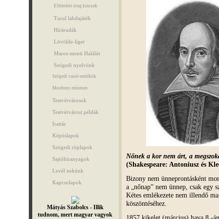
Elfeledett öreg kincsek
Turul labdajáték
Hírárudák
Lövölde-liget
Maros-menti Halálút
Szögedi nyelvünk
Szögedi vasút-emlékök
Mozdony-múzeum
Testvérvárosok
Testvérvárosi példák
Irattár
Képöslapok
Szögedi röplapok
Nőnek a kor nem árt, a megszoká
Sajtóhíranyagok
(Shakespeare: Antoniusz és Kl
Levél nekünk
Bizony nem ünneprontásként mo
Kapcsolapok
a „nőnap” nem ünnep, csak egy s
Kétes emlékezete nem illendő mag
köszöntéséhez.
Mátyás Szabolcs - Illik
tudnom, mert magyar vagyok
1857 kikelet (március) hava 8.-