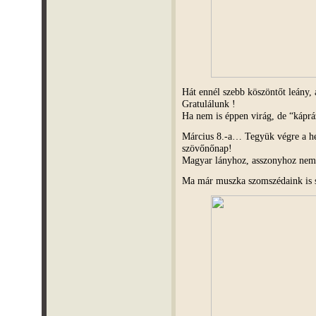
Hát ennél szebb köszöntőt leány,
Gratulálunk !
Ha nem is éppen virág, de “káp
Március 8.-a… Tegyük végre a hel
szövőnőnap!
Magyar lányhoz, asszonyhoz nem
Ma már muszka szomszédaink is 