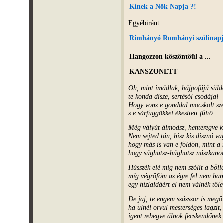
Kinek a Nők Napja ?!
Egyébiránt ...
Rímhányó Romhányi szülinap
Hangozzon köszöntőül a ...
KANSZONETT
Oh, mint imádlak, bájpofájú süld
te konda dísze, sertésól csodája!
Hogy vonz e gonddal mocskolt sz
s e sárfüggőkkel ékesített fültő.
Még vályút álmodsz, henteregve 
Nem sejted tán, hisz kis disznó v
hogy más is van e földön, mint a
hogy súghatsz-búghatsz nászkano
Hússzék elé míg nem szólít a böllé
míg végröföm az égre fel nem han
egy hizlaldáért el nem válnék tőle
De jaj, te engem százszor is megö
ha ülnél orvul mesterséges lagzit,
igent rebegve álnok fecskendőnek