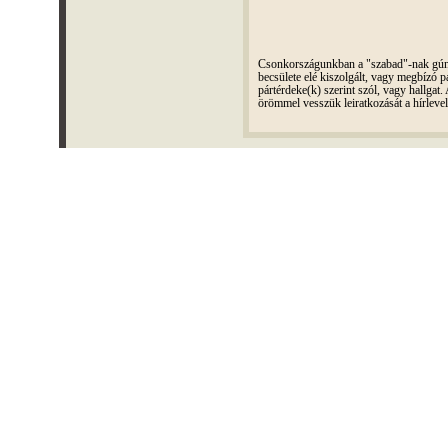
Csonkországunkban a "szabad"-nak gúnyo
becsülete elé kiszolgált, vagy megbízó pá
pártérdeke(k) szerint szól, vagy hallga
örömmel vesszük leiratkozását a hírleve