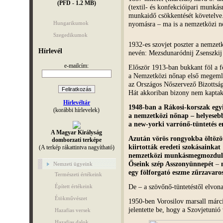
(PFD - 1.2 MB)
(textil- és konfekcióipari munkás
munkaidő csökkentését követelve.
nyomásra – ma is a nemzetközi n
Hungarikumok
Szegedikumok
1932-es szovjet poszter a nemzet
Hírlevél
nevén: Mezsdunaródnij Zsenszkij
e-mailcím:
Először 1913-ban bukkant föl a 
a Nemzetközi nőnap első megeml
az Országos Nőszervező Bizottság
Hát akkoriban bizony nem kaptak 
Hírlevéltár
1948-ban a Rákosi-korszak egyi
(korábbi hírlevelek)
a nemzetközi nőnap – helyeseb
a new-yorki varrónő-tüntetés
A Magyar Királyság
Azután vörös rongyokba öltözöt
domborzati terképe
kiirtották eredeti szokásainkat
(A terkép rákattintva nagyítható)
nemzetközi munkásmegmozdulá
Őseink szép Asszonyünnepét
–
Nemzeti ügyeink
egy fölforgató eszme zűrzavaros
Természeti értékeink
De – a szövőnő-tüntetéstől elvona
Épített értékeink
Étökművészet
1950-ben Vorosilov marsall márc
jelentette be, hogy a Szovjetunió 
Hazafias versek
Hazafias dalok