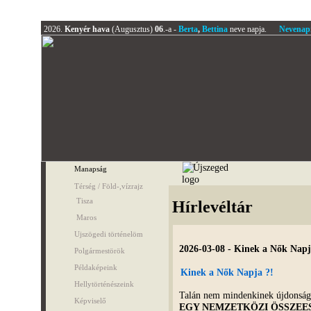
2026.
Kenyér hava
(Augusztus)
06
.-a -
Berta
,
Bettina
neve napja.
Nevenap
Manapság
Térség / Föld-,vízrajz
Tisza
Hírlevéltár
Maros
Ujszögedi történelöm
2026-03-08 - Kinek a Nők Napj
Polgármestörök
Példaképeink
Kinek a Nők Napja ?!
Hellytörténészeink
Talán nem mindenkinek újdonság,
Képviselő
EGY NEMZETKÖZI ÖSSZEES