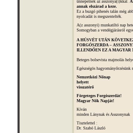
ünnepelnek az asszonya(i)kkal.
A
annak elszárad a keze.
Ez a buzgó pihenés talán még abb
nyolcadát is megszentelték.
A(z asszonyi) munkatiltó nap het
Somogyban a vendégjárásról eg
A HÚSVÉT UTÁN KÖVETK
FORGÓSZERDA –
ASSZONY
ILLENDŐEN EZ A MAGYAR 
Beteges bolsevista majmolás hel
Egészségös hagyományőrzésünk
Nemzetközi Nőnap
helyett
visszatérő
Förgeteges Forgószerdát!
Magyar Nők Napját!
Kíván
minden Lánynak és Asszonynak
Tisztelettel :
Dr. Szabó László