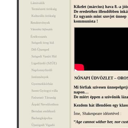
Látnivalók
Kikelet (március) hava 8.-a jó
Természeti örökség
De eredetéhez illendőbben ink
Ez ugyanis mint szovjet ünnep
Kulturális örökség
kommunista !
Rendezvények
Városrész fejlesztés
Értékvesztés
Szögedi öreg híd
Dél-Újszeged
Szögedi Vasúti Híd
Ligetfürdő (SZÚE)
Napfonnyfürdő
Intézmények
NŐNAPI ÜDVÖZLET – OR
Gyermekkórház
Mi férfiak szívesen ünnepelget
Szent-Györgyi-villa
napon…
De miért éppen a szövőnök láz
Faúsztató Társaság
Árpád Nevelőotthon
Kezdem hát illendően egy klas
Bertalan emlékmű
Íme, Shakespeare idézetével :
Barlangkápolna
“
Age cannot wither her, nor cust
Újszögedi Vigadó