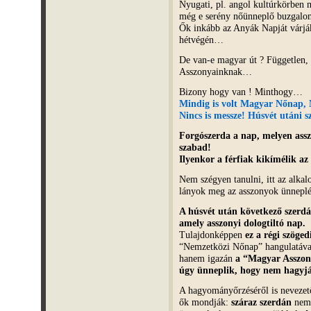
Nyugati, pl. angol kultúrkörben 
még e serény nőünneplő buzgal
Ők inkább az Anyák Napját várj
hétvégén…
De van-e magyar út ? Független, 
Asszonyainknak…
Bizony hogy van ! Minthogy…
Mindig is volt Magyar Nőnap,
Nincs is messze!
Húsvét utáni sz
Forgószerda a nap, melyen assz
szabad!
Ilyenkor a férfiak kikímélik az
Nem szégyen tanulni, itt az alka
lányok meg az asszonyok ünneplé
A húsvét után következő szerdá
amely asszonyi dologtiltó nap.
Tulajdonképpen
ez a régi szöge
“Nemzetközi Nőnap” hangulatáva
hanem igazán
a “Magyar Asszo
úgy ünneplik, hogy nem hagyjá
A hagyományőrzéséről is nevezet
ők mondják:
száraz szerdán
nem 