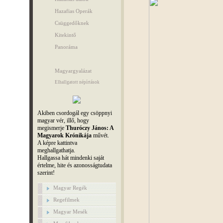
Hazafias Operák
Csüggedőknek
Kitekintő
Panoráma
Magyargyalázat
Elhallgatott népírtások
Akiben csordogál egy csöppnyi
magyar vér, illő, hogy
megismerje
Thuróczy János: A
Magyarok Krónikája
művét.
A képre kattintva
meghallgathatja.
Hallgassa hát mindenki saját
értelme, hite és azonosságtudata
szerint!
Magyar Regék
Regefilmek
Magyar Mesék