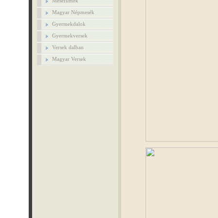
Mesefilmek
Magyar Népmesék
Gyermekdalok
Gyermekversek
Versek dalban
Magyar Versek