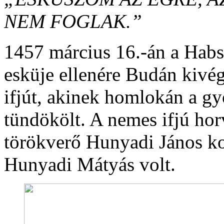
NEM FOGLAK.”
1457 március 16.-án a Habsb
esküje ellenére Budán kivég
ifjút, akinek homlokán a g
tündökölt. A nemes ifjú hor
törökverő Hunyadi János ko
Hunyadi Mátyás volt.