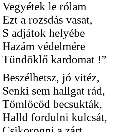
Vegyétek le rólam
Ezt a rozsdás vasat,
S adjátok helyébe
Hazám védelmére
Tündöklő kardomat !”
Beszélhetsz, jó vitéz,
Senki sem hallgat rád,
Tömlöcöd becsukták,
Halld fordulni kulcsát,
Csikorogni a zárt.