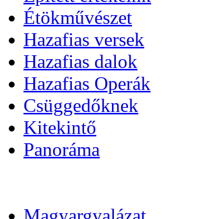
Étökművészet
Hazafias versek
Hazafias dalok
Hazafias Operák
Csüggedőknek
Kitekintő
Panoráma
Magyargyalázat