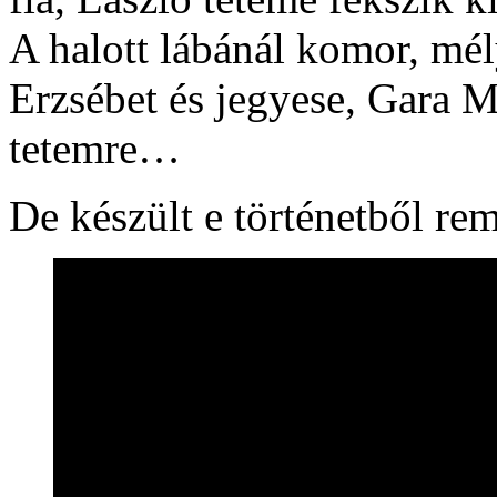
A halott lábánál komor, mél
Erzsébet és jegyese, Gara Má
tetemre…
De készült e történetből rem