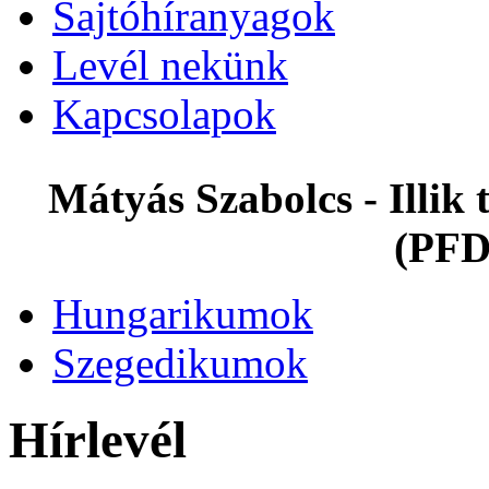
Sajtóhíranyagok
Levél nekünk
Kapcsolapok
Mátyás Szabolcs - Illi
(PFD
Hungarikumok
Szegedikumok
Hírlevél