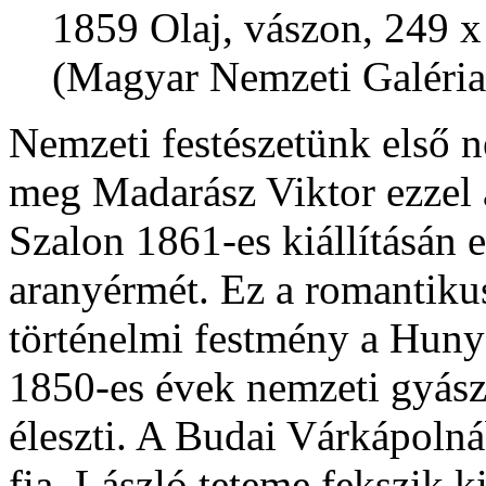
1859 Olaj, vászon, 249 
(Magyar Nemzeti Galéria
Nemzeti festészetünk első n
meg Madarász Viktor ezzel a
Szalon 1861-es kiállításán e
aranyérmét. Ez a romantikus
történelmi festmény a Hunya
1850-es évek nemzeti gyászá
éleszti. A Budai Várkápoln
fia, László teteme fekszik k