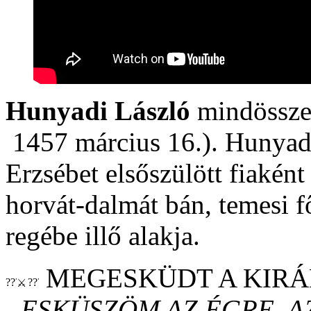
Hunyadi László
mindössze 
1457 március 16.). Hunyadi
Erzsébet elsőszülött fiaként
horvát-dalmát bán, temesi f
regébe illő alakja.
MEGESKÜDT A KIRÁ
„ESKÜSZÖM AZ ÉGRE, AZ