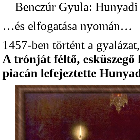
Benczúr Gyula: Hunyadi 
…és elfogatása nyomán…
1457-ben történt a gyalázat
A trónját féltő, esküszegő
piacán lefejeztette Huny