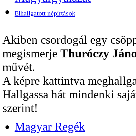
Elhallgatott népírtások
Akiben csordogál egy csöpp
megismerje
Thuróczy Jáno
művét.
A képre kattintva meghallga
Hallgassa hát mindenki sajá
szerint!
Magyar Regék