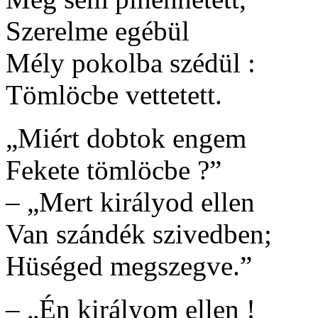
Szerelme egébül
Mély pokolba szédül :
Tömlöcbe vettetett.
„Miért dobtok engem
Fekete tömlöcbe ?”
– „Mert királyod ellen
Van szándék szivedben;
Hüséged megszegve.”
– „Én királyom ellen !