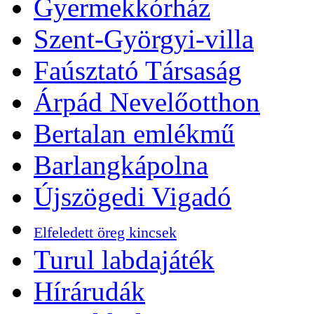
Gyermekkórház
Szent-Györgyi-villa
Faúsztató Társaság
Árpád Nevelőotthon
Bertalan emlékmű
Barlangkápolna
Újszögedi Vigadó
Elfeledett öreg kincsek
Turul labdajáték
Hírárudák