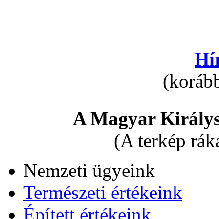
Hí
(korább
A Magyar Királys
(A terkép rák
Nemzeti ügyeink
Természeti értékeink
Épített értékeink