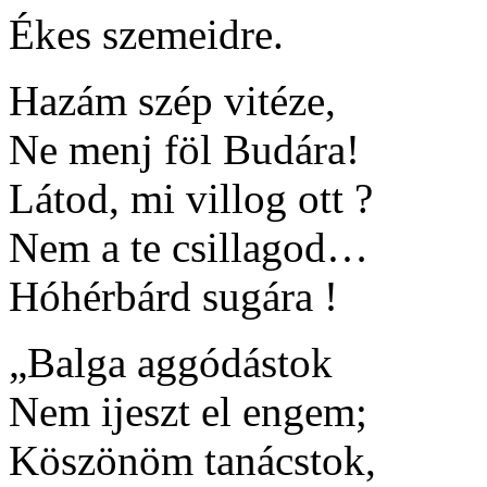
Ékes szemeidre.
Hazám szép vitéze,
Ne menj föl Budára!
Látod, mi villog ott ?
Nem a te csillagod…
Hóhérbárd sugára !
„Balga aggódástok
Nem ijeszt el engem;
Köszönöm tanácstok,