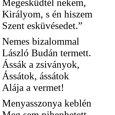
Megesküdtél nekem,
Királyom, s én hiszem
Szent esküvésedet.”
Nemes bizalommal
László Budán termett.
Ássák a zsiványok,
Ássátok, ássátok
Alája a vermet!
Menyasszonya keblén
Meg sem pihenhetett,