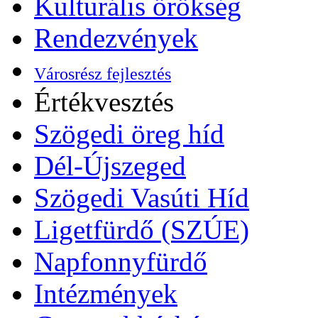
Kulturális örökség
Rendezvények
Városrész fejlesztés
Értékvesztés
Szögedi öreg híd
Dél-Újszeged
Szögedi Vasúti Híd
Ligetfürdő (SZÚE)
Napfonnyfürdő
Intézmények