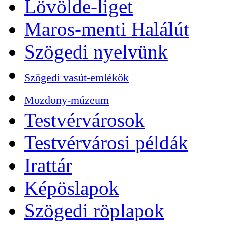
Lövölde-liget
Maros-menti Halálút
Szögedi nyelvünk
Szögedi vasút-emlékök
Mozdony-múzeum
Testvérvárosok
Testvérvárosi példák
Irattár
Képöslapok
Szögedi röplapok