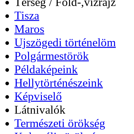
Térség / Föld-,vízrajz
Tisza
Maros
Ujszögedi történelöm
Polgármestörök
Példaképeink
Hellytörténészeink
Képviselő
Látnivalók
Természeti örökség