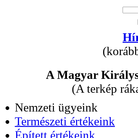
Hí
(korább
A Magyar Királys
(A terkép rák
Nemzeti ügyeink
Természeti értékeink
Épített értékeink