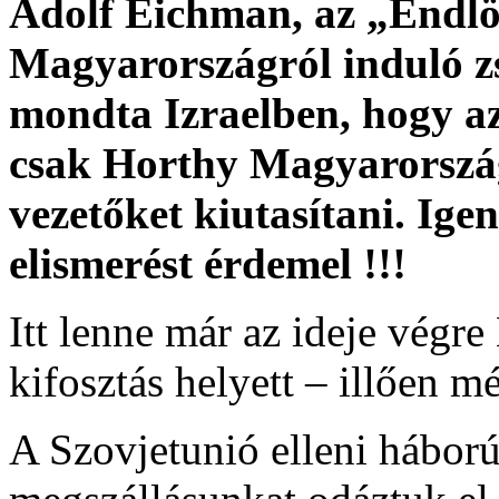
Adolf Eichman
, az „Endl
Magyarországról induló z
mondta Izraelben, hogy a
csak Horthy Magyarország
vezetőket kiutasítani. Ige
elismerést érdemel !!!
Itt lenne már az ideje végr
kifosztás helyett – illően mé
A Szovjetunió elleni hábor