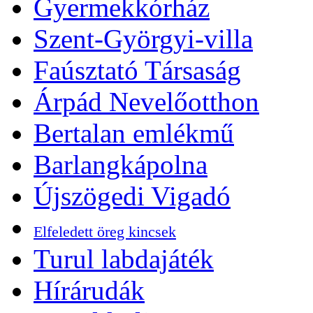
Gyermekkórház
Szent-Györgyi-villa
Faúsztató Társaság
Árpád Nevelőotthon
Bertalan emlékmű
Barlangkápolna
Újszögedi Vigadó
Elfeledett öreg kincsek
Turul labdajáték
Hírárudák