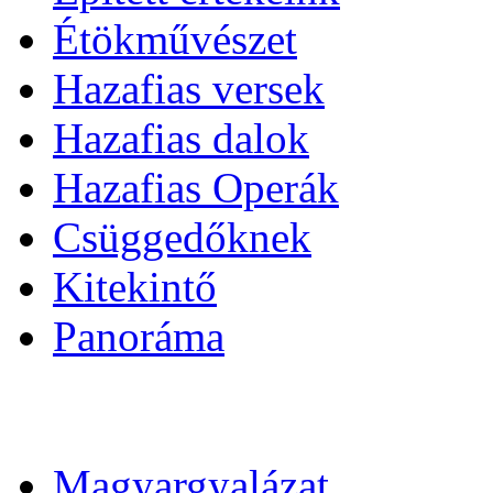
Étökművészet
Hazafias versek
Hazafias dalok
Hazafias Operák
Csüggedőknek
Kitekintő
Panoráma
Magyargyalázat