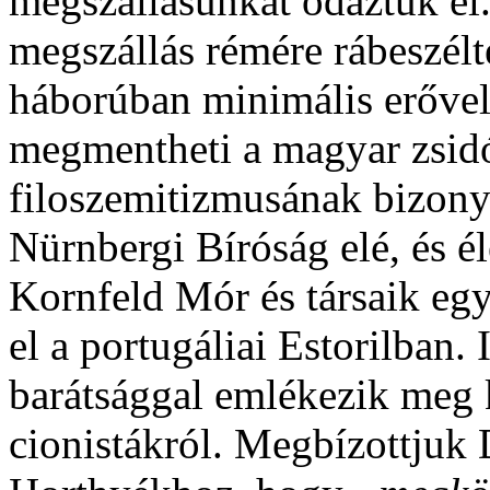
megszállásunkat odáztuk el
megszállás rémére rábeszélt
háborúban minimális erővel 
megmentheti a magyar zsidó
filoszemitizmusának bizonyí
Nürnbergi Bíróság elé, és é
Kornfeld Mór és társaik egy
el a portugáliai Estorilban.
barátsággal emlékezik meg 
cionistákról. Megbízottjuk 