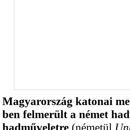
Magyarország katonai meg
ben felmerült a német had
hadműveletre
(németül
Un