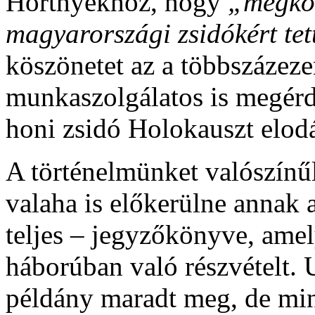
Horthyékhoz, hogy
„megkö
magyarországi zsidókért te
köszönetet az a többszázeze
munkaszolgálatos is megérd
honi zsidó Holokauszt elodáz
A történelmünket valószínűl
valaha is előkerülne annak 
teljes – jegyzőkönyve, amel
háborúban való részvételt. U
példány maradt meg, de min