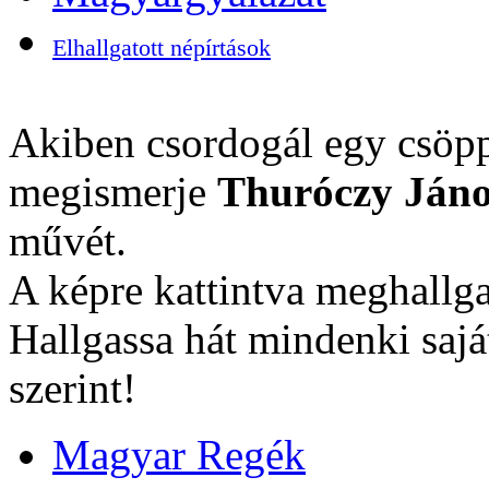
Elhallgatott népírtások
Akiben csordogál egy csöpp
megismerje
Thuróczy Jáno
művét.
A képre kattintva meghallga
Hallgassa hát mindenki sajá
szerint!
Magyar Regék