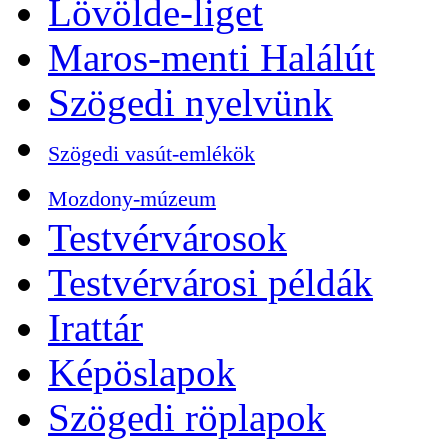
Lövölde-liget
Maros-menti Halálút
Szögedi nyelvünk
Szögedi vasút-emlékök
Mozdony-múzeum
Testvérvárosok
Testvérvárosi példák
Irattár
Képöslapok
Szögedi röplapok