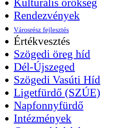
Kulturális örökség
Rendezvények
Városrész fejlesztés
Értékvesztés
Szögedi öreg híd
Dél-Újszeged
Szögedi Vasúti Híd
Ligetfürdő (SZÚE)
Napfonnyfürdő
Intézmények