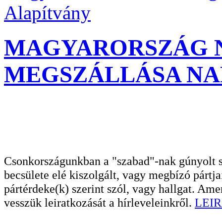
Alapítvány
MAGYARORSZÁG 
MEGSZÁLLÁSA NAPJÁ
Csonkországunkban a "szabad"-nak gúnyolt sa
becsülete elé kiszolgált, vagy megbízó pártja
pártérdeke(k) szerint szól, vagy hallgat. A
vesszük leiratkozását a hírleveleinkről.
LEIR