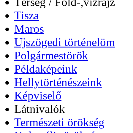
Térség / Föld-,vízrajz
Tisza
Maros
Ujszögedi történelöm
Polgármestörök
Példaképeink
Hellytörténészeink
Képviselő
Látnivalók
Természeti örökség