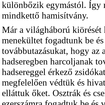
különbőzik egymástól. Így n
mindkettő hamisítvány.
Már a világháború kiörését
menekültet fogadtunk be és 
továbbutazásukat, hogy az an
hadseregben harcoljanak to
hadsereggel érkező zsidókat
megfelelően védtük és hivat
elláttuk őket. Osztrák és cs
ezerszámra fogadtuk be és 