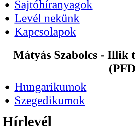
Sajtóhíranyagok
Levél nekünk
Kapcsolapok
Mátyás Szabolcs - Illi
(PFD
Hungarikumok
Szegedikumok
Hírlevél