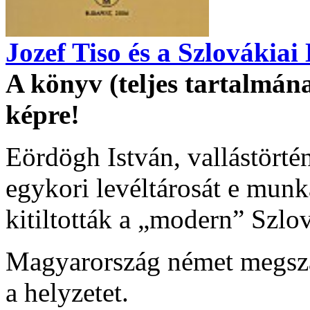
Jozef Tiso és a Szlovákiai
A könyv (teljes tartalmán
képre!
Eördögh István, vallástörté
egykori levéltárosát e munká
kitiltották a „modern” Szl
Magyarország német megszál
a helyzetet.