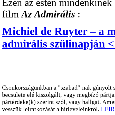
Ezen az estén mindenkinek 
film
Az Admirális
:
Michiel de Ruyter – a 
admirális szülinapján <
Csonkországunkban a "szabad"-nak gúnyolt sa
becsülete elé kiszolgált, vagy megbízó pártja
pártérdeke(k) szerint szól, vagy hallgat. A
vesszük leiratkozását a hírleveleinkről.
LEIR