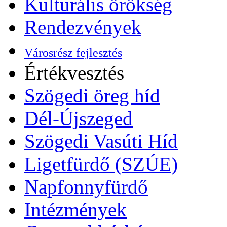
Kulturális örökség
Rendezvények
Városrész fejlesztés
Értékvesztés
Szögedi öreg híd
Dél-Újszeged
Szögedi Vasúti Híd
Ligetfürdő (SZÚE)
Napfonnyfürdő
Intézmények