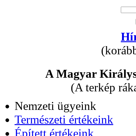
Hí
(korább
A Magyar Királys
(A terkép rák
Nemzeti ügyeink
Természeti értékeink
Épített értékeink