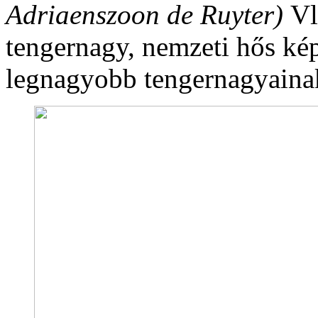
Adriaenszoon de Ruyter)
Vl
tengernagy, nemzeti hős kép
legnagyobb tengernagyain