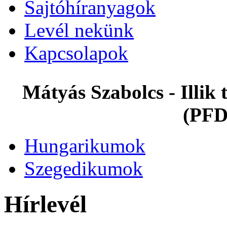
Sajtóhíranyagok
Levél nekünk
Kapcsolapok
Mátyás Szabolcs - Illi
(PFD
Hungarikumok
Szegedikumok
Hírlevél