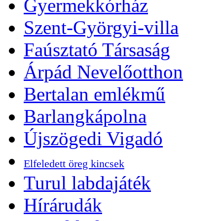
Gyermekkórház
Szent-Györgyi-villa
Faúsztató Társaság
Árpád Nevelőotthon
Bertalan emlékmű
Barlangkápolna
Újszögedi Vigadó
Elfeledett öreg kincsek
Turul labdajáték
Hírárudák