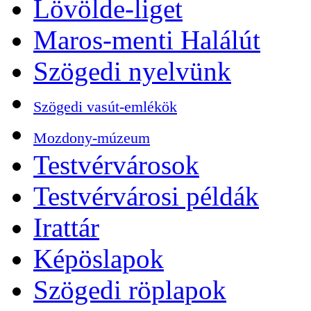
Lövölde-liget
Maros-menti Halálút
Szögedi nyelvünk
Szögedi vasút-emlékök
Mozdony-múzeum
Testvérvárosok
Testvérvárosi példák
Irattár
Képöslapok
Szögedi röplapok