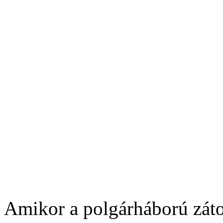
Amikor a polgárháború záto