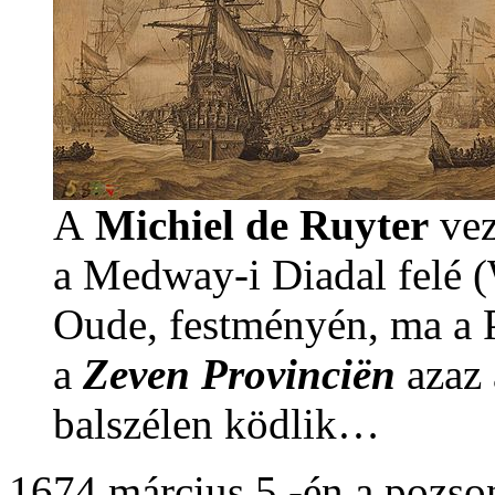
A
Michiel de Ruyter
vez
a Medway-i Diadal felé 
Oude, festményén, ma a P
a
Zeven Provinciën
azaz
balszélen ködlik…
1674 március 5.-én a pozso