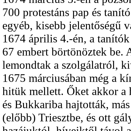
700 protestáns pap és tanító 
egyéb, kisebb jelentőségű v
1674 április 4.-én, a tanítók
67 embert börtönöztek be. 
lemondtak a szolgálatról, ki
1675 márciusában még a kínz
hitük mellett. Őket akkor a 
és Bukkariba hajtották, más
(előbb) Triesztbe, és ott gá
hazájuktól, híveiktől távo