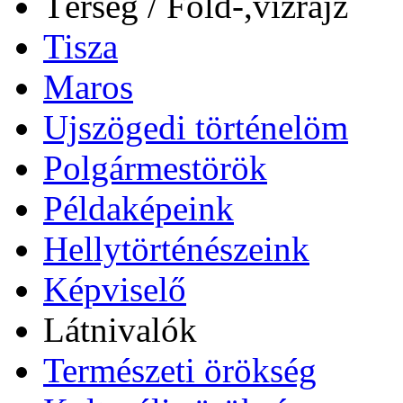
Térség / Föld-,vízrajz
Tisza
Maros
Ujszögedi történelöm
Polgármestörök
Példaképeink
Hellytörténészeink
Képviselő
Látnivalók
Természeti örökség