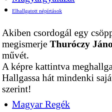
Elhallgatott népírtások
Akiben csordogál egy csöpp
megismerje
Thuróczy Jáno
művét.
A képre kattintva meghallga
Hallgassa hát mindenki sajá
szerint!
Magyar Regék