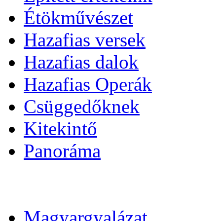
Étökművészet
Hazafias versek
Hazafias dalok
Hazafias Operák
Csüggedőknek
Kitekintő
Panoráma
Magyargyalázat