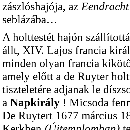
zászlóshajója, az
Eendracht
seblázába…
A holttestét hajón szállítot
állt, XIV. Lajos francia kir
minden olyan francia kiköt
amely előtt a de Ruyter holtt
tiszteletére adjanak le dísz
a
Napkirály
! Micsoda fenn
De Ruytert 1677 március 1
Kerkben
(Újtemplomban)
te