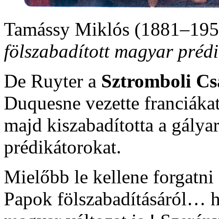
Tamássy Miklós (1881–195
fölszabadított magyar préd
De Ruyter a
Sztromboli Cs
Duquesne vezette franciákat
majd kiszabadította a gályar
prédikátorokat.
Mielőbb le kellene forgatni
Papok fölszabadításáról… 