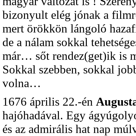
magyar változat is ! Szeré
bizonyult elég jónak a filmr
mert örökkön lángoló hazaf
de a nálam sokkal tehetség
már… sőt rendez(get)ik is m
Sokkal szebben, sokkal job
volna…
1676 április 22.-én
August
hajóhadával. Egy ágyúgolyó
és az admirális hat nap múl