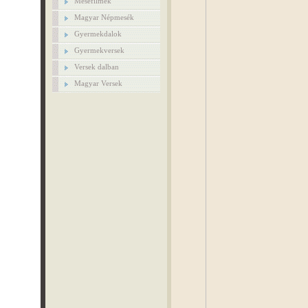
Mesefilmek
Magyar Népmesék
Gyermekdalok
Gyermekversek
Versek dalban
Magyar Versek