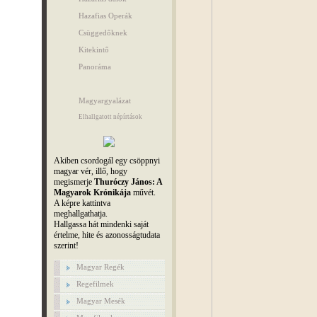
Hazafias Operák
Csüggedőknek
Kitekintő
Panoráma
Magyargyalázat
Elhallgatott népírtások
Akiben csordogál egy csöppnyi
magyar vér, illő, hogy
megismerje
Thuróczy János: A
Magyarok Krónikája
művét.
A képre kattintva
meghallgathatja.
Hallgassa hát mindenki saját
értelme, hite és azonosságtudata
szerint!
Magyar Regék
Regefilmek
Magyar Mesék