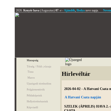
2026.
Kenyér hava
(Augusztus)
07
.-e -
Ajándék
,
Ibolya
neve napja.
Neven
Manapság
Térség / Föld-,vízrajz
Tisza
Hírlevéltár
Maros
Ujszögedi történelöm
2026-04-02 - A Hatvani Csata 
Polgármestörök
Példaképeink
A Hatvani Csata napján
Hellytörténészeink
SZELEK (ÁPRILIS) HAVA 2
Képviselő
CSATA.