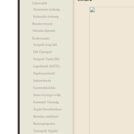
Látnivalók
Természeti örökség
Kulturális örökség
Rendezvények
Városrész fejlesztés
Értékvesztés
Szögedi öreg híd
Dél-Újszeged
Szögedi Vasúti Híd
Ligetfürdő (SZÚE)
Napfonnyfürdő
Intézmények
Gyermekkórház
Szent-Györgyi-villa
Faúsztató Társaság
Árpád Nevelőotthon
Bertalan emlékmű
Barlangkápolna
Újszögedi Vigadó