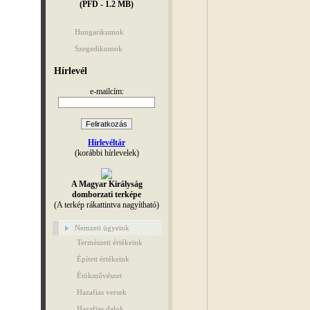
(PFD - 1.2 MB)
Hungarikumok
Szegedikumok
Hírlevél
e-mailcím:
Hírlevéltár
(korábbi hírlevelek)
A Magyar Királyság
domborzati terképe
(A terkép rákattintva nagyítható)
Nemzeti ügyeink
Természeti értékeink
Épített értékeink
Étökművészet
Hazafias versek
Hazafias dalok