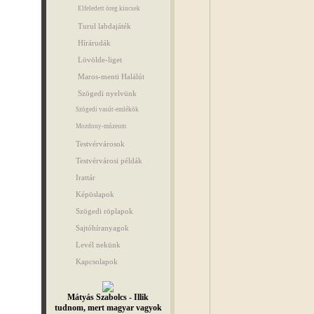
Elfeledett öreg kincsek
Turul labdajáték
Hírárudák
Lövölde-liget
Maros-menti Halálút
Szögedi nyelvünk
Szögedi vasút-emlékök
Mozdony-múzeum
Testvérvárosok
Testvérvárosi példák
Irattár
Képöslapok
Szögedi röplapok
Sajtóhíranyagok
Levél nekünk
Kapcsolapok
Mátyás Szabolcs - Illik
tudnom, mert magyar vagyok