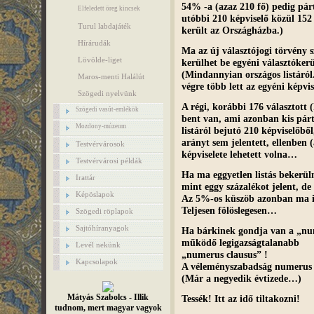
54% -a (azaz 210 fő) pedig párt
Elfeledett öreg kincsek
utóbbi 210 képviselő közül 152 t
Turul labdajáték
került az Országházba.)
Hírárudák
Ma az új választójogi törvény s
Lövölde-liget
kerülhet be egyéni választókerül
(Mindannyian országos listáról.
Maros-menti Halálút
végre több lett az egyéni képv
Szögedi nyelvünk
A régi, korábbi 176 választott (
Szögedi vasút-emlékök
bent van, ami azonban kis párto
Mozdony-múzeum
listáról bejutó 210 képviselőbő
arányt sem jelentett, ellenben (
Testvérvárosok
képviselete lehetett volna…
Testvérvárosi példák
Ha ma eggyetlen listás bekerüln
Irattár
mint eggy százalékot jelent, de
Képöslapok
Az 5%-os küszöb azonban ma is
Teljesen fölöslegesen…
Szögedi röplapok
Sajtóhíranyagok
Ha bárkinek gondja van a „nume
működő legigazságtalanabb
Levél nekünk
„numerus clausus” !
Kapcsolapok
A véleményszabadság numerus c
(Már a negyedik évtizede…)
Mátyás Szabolcs - Illik
Tessék! Itt az idő tiltakozni!
tudnom, mert magyar vagyok