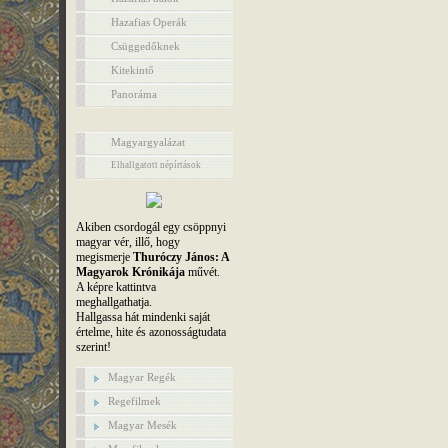
Hazafias Operák
Csüggedőknek
Kitekintő
Panoráma
Magyargyalázat
Elhallgatott népírtások
Akiben csordogál egy csöppnyi
magyar vér, illő, hogy
megismerje
Thuróczy János: A
Magyarok Krónikája
művét.
A képre kattintva
meghallgathatja.
Hallgassa hát mindenki saját
értelme, hite és azonosságtudata
szerint!
Magyar Regék
Regefilmek
Magyar Mesék