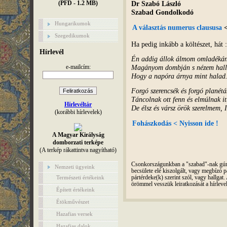
Dr Szabó László
(PFD - 1.2 MB)
Szabad Gondolkodó
Hungarikumok
A választás numerus claususa
<
Szegedikumok
Ha pedig inkább a költészet, hát :
Hírlevél
Én addig állok álmom omladékán
e-mailcím:
Magányom dombján s nézem hall
Hogy a napóra árnya mint halad
Forgó szerencsék és forgó planétá
Táncolnak ott fenn és elmúlnak it
Hírlevéltár
De élsz és vársz örök szerelmem, I
(korábbi hírlevelek)
Fohászkodás < Nyisson ide !
A Magyar Királyság
domborzati terképe
(A terkép rákattintva nagyítható)
Csonkországunkban a "szabad"-nak gúnyo
Nemzeti ügyeink
becsülete elé kiszolgált, vagy megbízó pá
Természeti értékeink
pártérdeke(k) szerint szól, vagy hallga
örömmel vesszük leiratkozását a hírleve
Épített értékeink
Étökművészet
Hazafias versek
Hazafias dalok