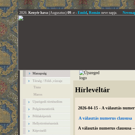
2026.
Kenyér hava
(Augusztus)
09
.-e -
Emőd
,
Román
neve napja.
Nevena
Manapság
Térség / Föld-,vízrajz
Tisza
Hírlevéltár
Maros
Ujszögedi történelöm
2026-04-15 - A választás numer
Polgármestörök
Példaképeink
A választás numerus claususa
Hellytörténészeink
A választás numerus claususa 
Képviselő