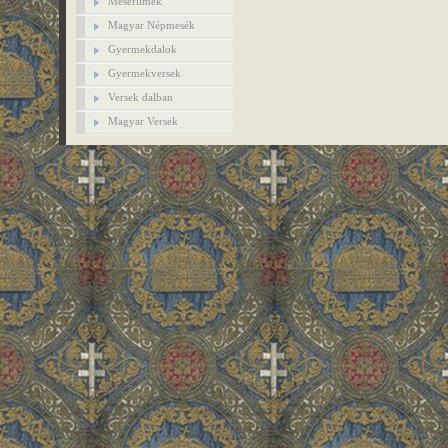
Mesefilmek
Magyar Népmesék
Gyermekdalok
Gyermekversek
Versek dalban
Magyar Versek