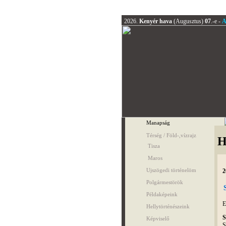
2026.
Kenyér hava
(Augusztus)
07
.-e -
A
Manapság
Térség / Föld-,vízrajz
H
Tisza
Maros
Ujszögedi történelöm
2
Polgármestörök
Példaképeink
E
Hellytörténészeink
S
Képviselő
S