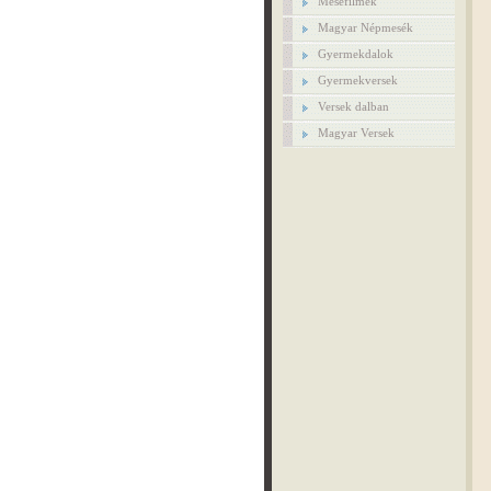
Mesefilmek
Magyar Népmesék
Gyermekdalok
Gyermekversek
Versek dalban
Magyar Versek