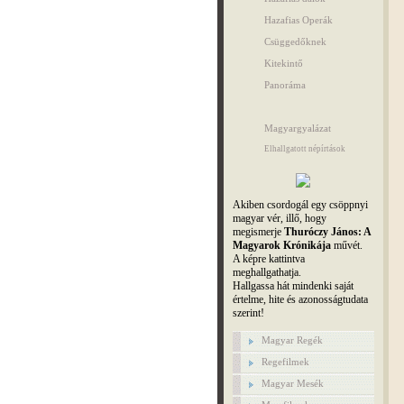
Hazafias Operák
Csüggedőknek
Kitekintő
Panoráma
Magyargyalázat
Elhallgatott népírtások
Akiben csordogál egy csöppnyi
magyar vér, illő, hogy
megismerje
Thuróczy János: A
Magyarok Krónikája
művét.
A képre kattintva
meghallgathatja.
Hallgassa hát mindenki saját
értelme, hite és azonosságtudata
szerint!
Magyar Regék
Regefilmek
Magyar Mesék