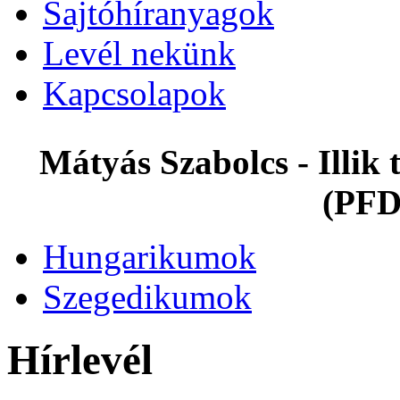
Sajtóhíranyagok
Levél nekünk
Kapcsolapok
Mátyás Szabolcs - Illi
(PFD
Hungarikumok
Szegedikumok
Hírlevél