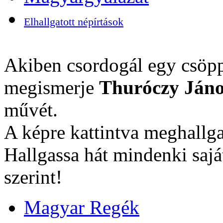
Elhallgatott népírtások
Akiben csordogál egy csöpp
megismerje
Thuróczy Jáno
művét.
A képre kattintva meghallga
Hallgassa hát mindenki sajá
szerint!
Magyar Regék