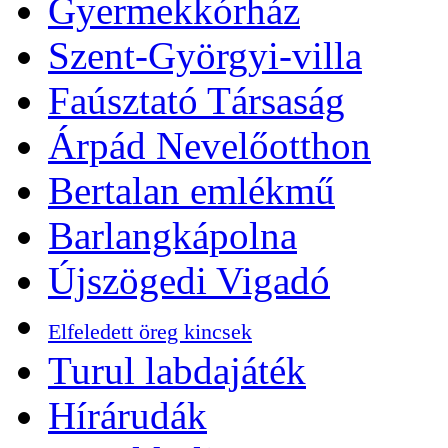
Gyermekkórház
Szent-Györgyi-villa
Faúsztató Társaság
Árpád Nevelőotthon
Bertalan emlékmű
Barlangkápolna
Újszögedi Vigadó
Elfeledett öreg kincsek
Turul labdajáték
Hírárudák