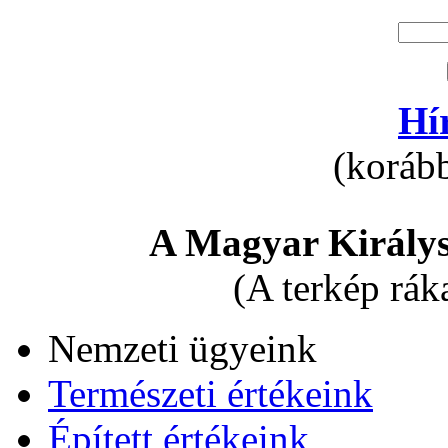
Hí
(korább
A Magyar Királys
(A terkép rák
Nemzeti ügyeink
Természeti értékeink
Épített értékeink