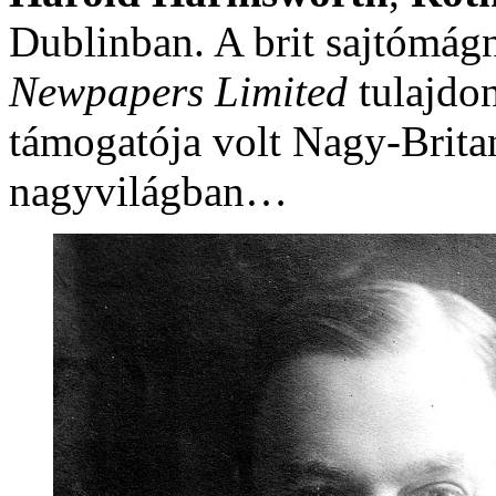
Dublinban. A brit sajtómágn
Newpapers Limited
tulajdon
támogatója volt Nagy-Brita
nagyvilágban…