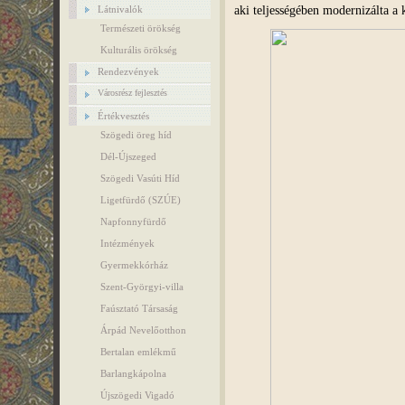
aki teljességében modernizálta a 
Látnivalók
Természeti örökség
Kulturális örökség
Rendezvények
Városrész fejlesztés
Értékvesztés
Szögedi öreg híd
Dél-Újszeged
Szögedi Vasúti Híd
Ligetfürdő (SZÚE)
Napfonnyfürdő
Intézmények
Gyermekkórház
Szent-Györgyi-villa
Faúsztató Társaság
Árpád Nevelőotthon
Bertalan emlékmű
Barlangkápolna
Újszögedi Vigadó