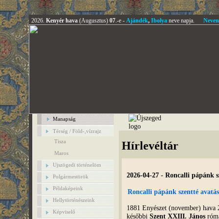
2026.
Kenyér hava
(Augusztus)
07
.-e -
Ajándék
,
Ibolya
neve napja.
Neven
Manapság
Térség / Föld-,vízrajz
Tisza
Hírlevéltár
Maros
Ujszögedi történelöm
2026-04-27 - Roncalli pápánk s
Polgármestörök
Példaképeink
Roncalli pápánk szentté avatá
Hellytörténészeink
1881 Enyészet (november) hava 25
Képviselő
későbbi
Szent XXIII. János
róma