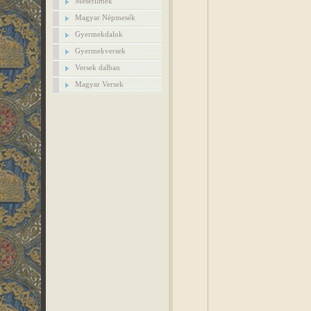
Mesefilmek
Magyar Népmesék
Gyermekdalok
Gyermekversek
Versek dalban
Magyar Versek