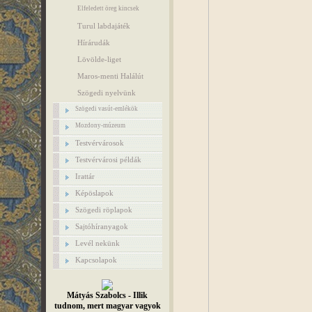
Elfeledett öreg kincsek
Turul labdajáték
Hírárudák
Lövölde-liget
Maros-menti Halálút
Szögedi nyelvünk
Szögedi vasút-emlékök
Mozdony-múzeum
Testvérvárosok
Testvérvárosi példák
Irattár
Képöslapok
Szögedi röplapok
Sajtóhíranyagok
Levél nekünk
Kapcsolapok
Mátyás Szabolcs - Illik
tudnom, mert magyar vagyok