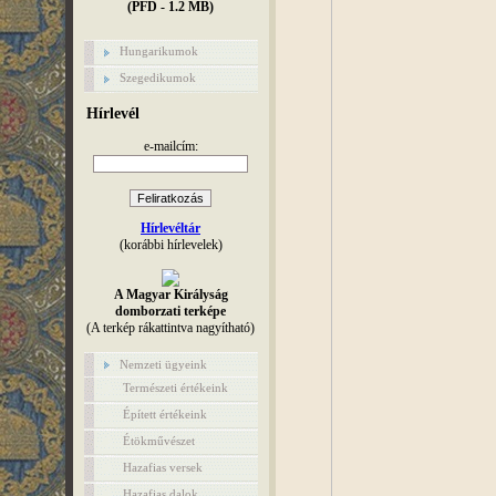
(PFD - 1.2 MB)
Hungarikumok
Szegedikumok
Hírlevél
e-mailcím:
Hírlevéltár
(korábbi hírlevelek)
A Magyar Királyság
domborzati terképe
(A terkép rákattintva nagyítható)
Nemzeti ügyeink
Természeti értékeink
Épített értékeink
Étökművészet
Hazafias versek
Hazafias dalok