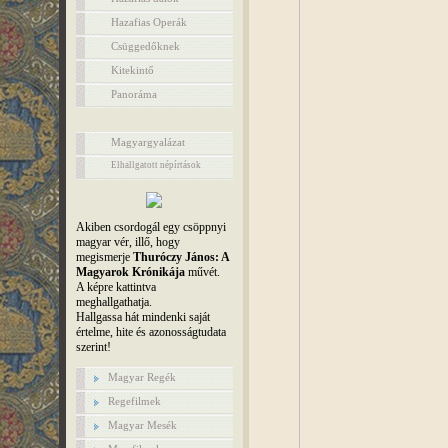
Hazafias Operák
Csüggedőknek
Kitekintő
Panoráma
Magyargyalázat
Elhallgatott népírtások
Akiben csordogál egy csöppnyi
magyar vér, illő, hogy
megismerje
Thuróczy János: A
Magyarok Krónikája
művét.
A képre kattintva
meghallgathatja.
Hallgassa hát mindenki saját
értelme, hite és azonosságtudata
szerint!
Magyar Regék
Regefilmek
Magyar Mesék