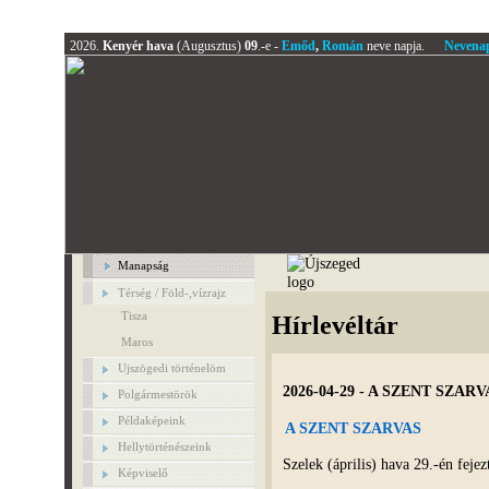
2026.
Kenyér hava
(Augusztus)
09
.-e -
Emőd
,
Román
neve napja.
Nevena
Manapság
Térség / Föld-,vízrajz
Tisza
Hírlevéltár
Maros
Ujszögedi történelöm
2026-04-29 - A SZENT SZARV
Polgármestörök
Példaképeink
A SZENT SZARVAS
Hellytörténészeink
Szelek (április) hava 29.-én fej
Képviselő