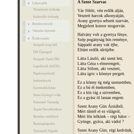
A Szent Szarvas
Látnivalók
Természeti örökség
Vác fölött, vén erdők alján,
Vesztett harcok alkonyatján,
Kulturális örökség
Arany gyertya sebzett szarván,
Rendezvények
Megjelent komor mogorván.
Városrész fejlesztés
Halvány volt a gyertya fénye,
Értékvesztés
Szép pogányság bús reménye,
Sáppadó arany vak éjbe,
Szögedi öreg híd
Eltünt erdők sűrüjébe.
Dél-Újszeged
Látta László, aki szent lett,
Szögedi Vasúti Híd
Látta Géza s elmerengett,
Ligetfürdő (SZÚE)
Látta Sólom, aki vesztett,
Látta igric s könnye pergett.
Napfonnyfürdő
Intézmények
Ez a könny ég még szememben,
Ez a bú él énekemben,
Gyermekkórház
Ez a kín rág a szivemben,
Szent-Györgyi-villa
Ez a gyász öl lassan engem.
Faúsztató Társaság
Szent Arany Gím Ázsiából,
Árpád Nevelőotthon
Mért tűntél el ez világról,
Mért lőn lelkünk – régi bátor –
Bertalan emlékmű
Gyönge, gyáva, aki vádol ?
Barlangkápolna
Szent Arany Gím, régi kedvünk,
Újszögedi Vigadó