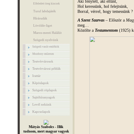
Aki fénylett, aki eltünt,
Elfeledett öreg kincsek
Hol keressünk, hol felejtsünk,
Borral, vérrel, hogy temessünk ?
Turul labdajáték
Hírárudák
A Szent Szarvas
– Először a
Mag
meg…
Lövölde-liget
Közölte a
Testamentom
(1925) kö
Maros-menti Halálút
Szögedi nyelvünk
Szögedi vasút-emlékök
Mozdony-múzeum
Testvérvárosok
Testvérvárosi példák
Irattár
Képöslapok
Szögedi röplapok
Sajtóhíranyagok
Levél nekünk
Kapcsolapok
Mátyás Szabolcs - Illik
tudnom, mert magyar vagyok