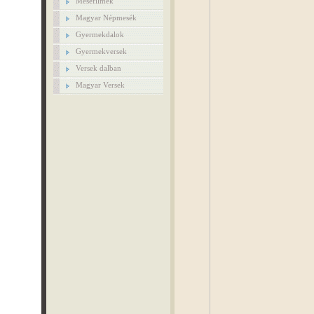
Mesefilmek
Magyar Népmesék
Gyermekdalok
Gyermekversek
Versek dalban
Magyar Versek