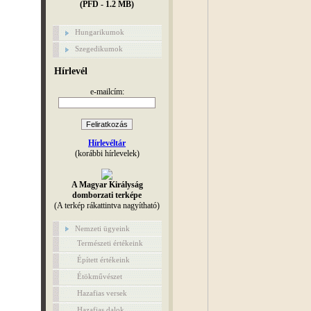
(PFD - 1.2 MB)
Hungarikumok
Szegedikumok
Hírlevél
e-mailcím:
Hírlevéltár
(korábbi hírlevelek)
A Magyar Királyság
domborzati terképe
(A terkép rákattintva nagyítható)
Nemzeti ügyeink
Természeti értékeink
Épített értékeink
Étökművészet
Hazafias versek
Hazafias dalok