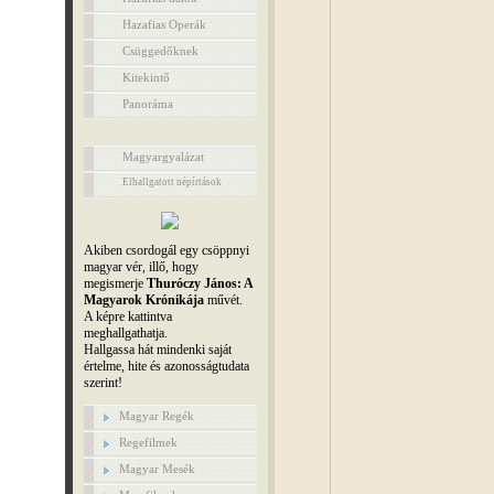
Hazafias Operák
Csüggedőknek
Kitekintő
Panoráma
Magyargyalázat
Elhallgatott népírtások
Akiben csordogál egy csöppnyi
magyar vér, illő, hogy
megismerje
Thuróczy János: A
Magyarok Krónikája
művét.
A képre kattintva
meghallgathatja.
Hallgassa hát mindenki saját
értelme, hite és azonosságtudata
szerint!
Magyar Regék
Regefilmek
Magyar Mesék