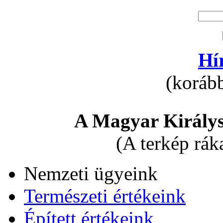
Hí
(korább
A Magyar Királys
(A terkép rák
Nemzeti ügyeink
Természeti értékeink
Épített értékeink