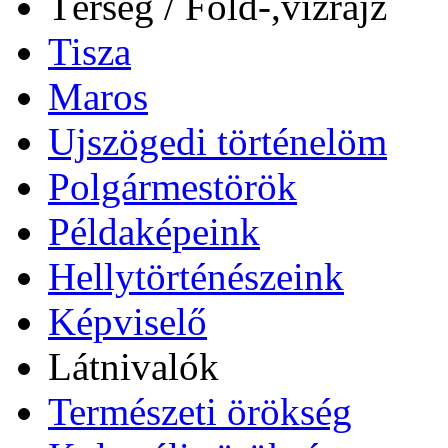
Térség / Föld-,vízrajz
Tisza
Maros
Ujszögedi történelöm
Polgármestörök
Példaképeink
Hellytörténészeink
Képviselő
Látnivalók
Természeti örökség