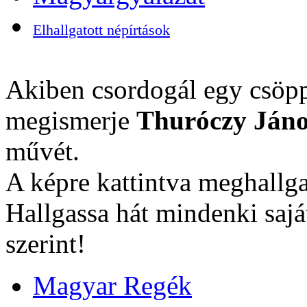
Elhallgatott népírtások
Akiben csordogál egy csöpp
megismerje
Thuróczy Jáno
művét.
A képre kattintva meghallga
Hallgassa hát mindenki sajá
szerint!
Magyar Regék