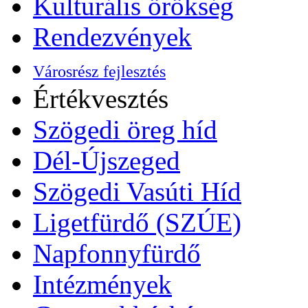
Kulturális örökség
Rendezvények
Városrész fejlesztés
Értékvesztés
Szögedi öreg híd
Dél-Újszeged
Szögedi Vasúti Híd
Ligetfürdő (SZÚE)
Napfonnyfürdő
Intézmények