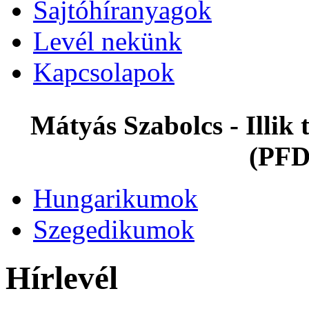
Sajtóhíranyagok
Levél nekünk
Kapcsolapok
Mátyás Szabolcs - Illi
(PFD
Hungarikumok
Szegedikumok
Hírlevél