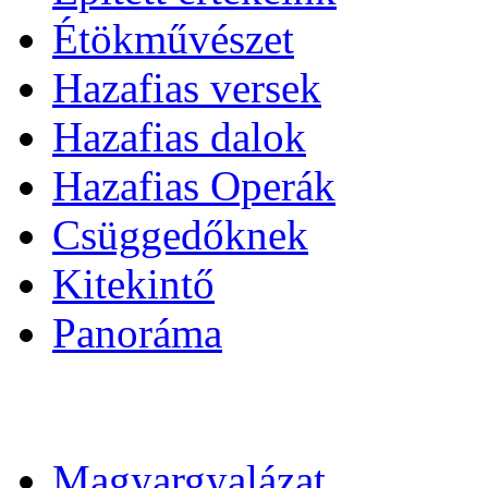
Étökművészet
Hazafias versek
Hazafias dalok
Hazafias Operák
Csüggedőknek
Kitekintő
Panoráma
Magyargyalázat