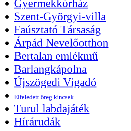
Gyermekkórház
Szent-Györgyi-villa
Faúsztató Társaság
Árpád Nevelőotthon
Bertalan emlékmű
Barlangkápolna
Újszögedi Vigadó
Elfeledett öreg kincsek
Turul labdajáték
Hírárudák