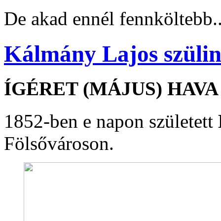
De akad ennél fennköltebb..
Kálmány Lajos szüli
ÍGÉRET (MÁJUS) HAVA 
1852-ben e napon született
Fölsővároson.