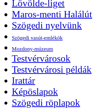
Lövölde-liget
Maros-menti Halálút
Szögedi nyelvünk
Szögedi vasút-emlékök
Mozdony-múzeum
Testvérvárosok
Testvérvárosi példák
Irattár
Képöslapok
Szögedi röplapok