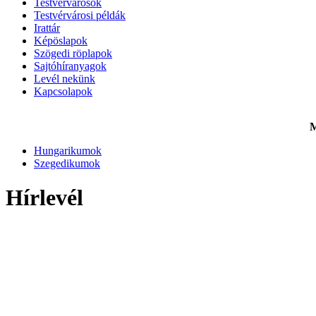
Testvérvárosok
Testvérvárosi példák
Irattár
Képöslapok
Szögedi röplapok
Sajtóhíranyagok
Levél nekünk
Kapcsolapok
M
Hungarikumok
Szegedikumok
Hírlevél