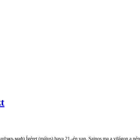
t
жъ маф) Ígéret (május) hava 21.-én van. Sajnos ma a világon a népek