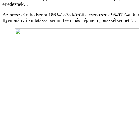
erjedeznek…
Az orosz cári hadsereg 1863–1878 között a cserkeszek 95-97%-át kiirto
Ilyen arányú kiirtatással semmilyen más nép nem „büszkélkedhet”…