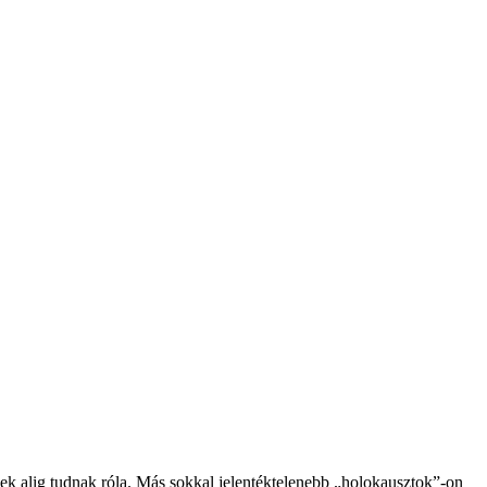
 alig tudnak róla. Más sokkal jelentéktelenebb „holokausztok”-on