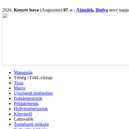
2026.
Kenyér hava
(Augusztus)
07
.-e -
Ajándék
,
Ibolya
neve nap
Manapság
Térség / Föld-,vízrajz
Tisza
Maros
Ujszögedi történelöm
Polgármestörök
Példaképeink
Hellytörténészeink
Képviselő
Látnivalók
Természeti örökség