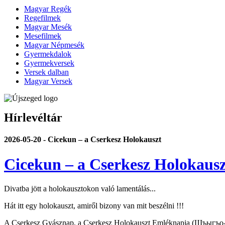
Magyar Regék
Regefilmek
Magyar Mesék
Mesefilmek
Magyar Népmesék
Gyermekdalok
Gyermekversek
Versek dalban
Magyar Versek
Hírlevéltár
2026-05-20 - Cicekun – a Cserkesz Holokauszt
Cicekun – a Cserkesz Holokausz
Divatba jött a holokausztokon való lamentálás...
Hát itt egy holokauszt, amiről bizony van mit beszélni !!!
A Cserkesz Gyásznap, a Cserkesz Holokauszt Emléknapja (Шъыгъо-шӏэ