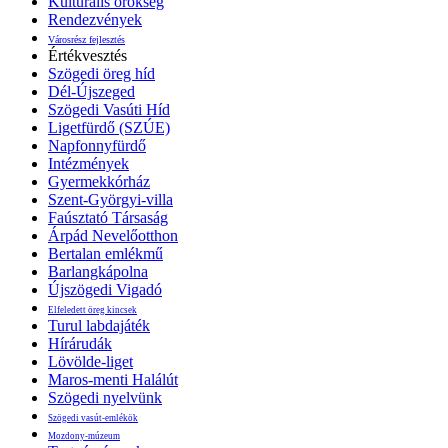
Kulturális örökség
Rendezvények
Városrész fejlesztés
Értékvesztés
Szögedi öreg híd
Dél-Újszeged
Szögedi Vasúti Híd
Ligetfürdő (SZÚE)
Napfonnyfürdő
Intézmények
Gyermekkórház
Szent-Györgyi-villa
Faúsztató Társaság
Árpád Nevelőotthon
Bertalan emlékmű
Barlangkápolna
Újszögedi Vigadó
Elfeledett öreg kincsek
Turul labdajáték
Hírárudák
Lövölde-liget
Maros-menti Halálút
Szögedi nyelvünk
Szögedi vasút-emlékök
Mozdony-múzeum