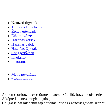
Nemzeti ügyeink
Természeti értékeink
Épített értékeink
Étökművészet
Hazafias versek
Hazafias dalok
Hazafias Operák
Csüggedőknek
Kitekintő
Panoráma
Magyargyalázat
Elhallgatott népírtások
Akiben csordogál egy csöppnyi magyar vér, illő, hogy megismerje
Th
A képre kattintva meghallgathatja.
Hallgassa hát mindenki saját értelme, hite és azonosságtudata szerint!