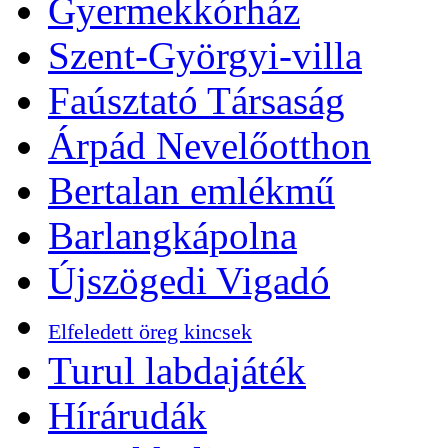
Gyermekkórház
Szent-Györgyi-villa
Faúsztató Társaság
Árpád Nevelőotthon
Bertalan emlékmű
Barlangkápolna
Újszögedi Vigadó
Elfeledett öreg kincsek
Turul labdajáték
Hírárudák