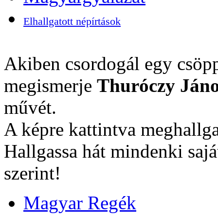
Elhallgatott népírtások
Akiben csordogál egy csöpp
megismerje
Thuróczy Jáno
művét.
A képre kattintva meghallga
Hallgassa hát mindenki sajá
szerint!
Magyar Regék