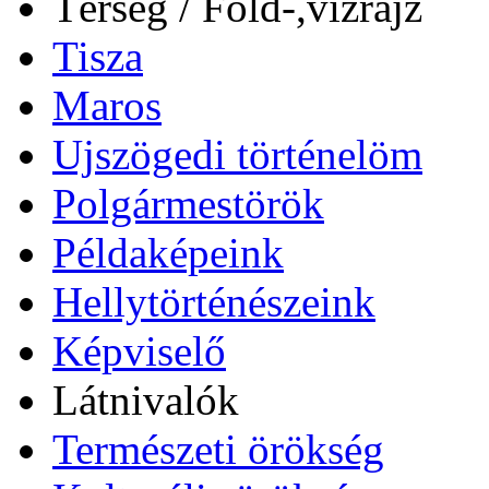
Térség / Föld-,vízrajz
Tisza
Maros
Ujszögedi történelöm
Polgármestörök
Példaképeink
Hellytörténészeink
Képviselő
Látnivalók
Természeti örökség