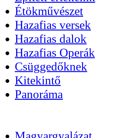
Étökművészet
Hazafias versek
Hazafias dalok
Hazafias Operák
Csüggedőknek
Kitekintő
Panoráma
Magyargyalázat