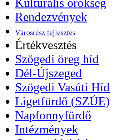
Kulturális örökség
Rendezvények
Városrész fejlesztés
Értékvesztés
Szögedi öreg híd
Dél-Újszeged
Szögedi Vasúti Híd
Ligetfürdő (SZÚE)
Napfonnyfürdő
Intézmények