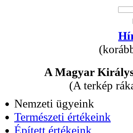
Hí
(korább
A Magyar Királys
(A terkép rák
Nemzeti ügyeink
Természeti értékeink
Épített értékeink