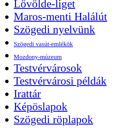
Lövölde-liget
Maros-menti Halálút
Szögedi nyelvünk
Szögedi vasút-emlékök
Mozdony-múzeum
Testvérvárosok
Testvérvárosi példák
Irattár
Képöslapok
Szögedi röplapok