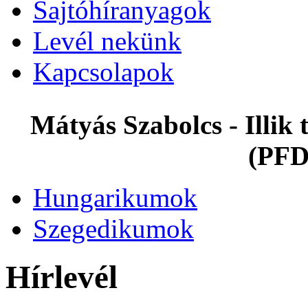
Sajtóhíranyagok
Levél nekünk
Kapcsolapok
Mátyás Szabolcs - Illi
(PFD
Hungarikumok
Szegedikumok
Hírlevél