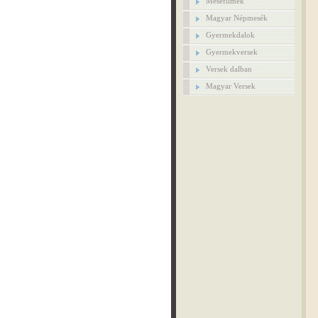
Mesefilmek
Magyar Népmesék
Gyermekdalok
Gyermekversek
Versek dalban
Magyar Versek