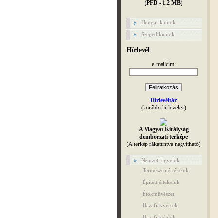
(PFD - 1.2 MB)
Hungarikumok
Szegedikumok
Hírlevél
e-mailcím:
Hírlevéltár
(korábbi hírlevelek)
A Magyar Királyság
domborzati terképe
(A terkép rákattintva nagyítható)
Nemzeti ügyeink
Természeti értékeink
Épített értékeink
Étökművészet
Hazafias versek
Hazafias dalok