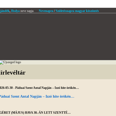
jándék
,
Ibolya
neve napja.
Nevenapra
/
Születésnapra magyar köszöntés
írlevéltár
026-05-30 - Páduai Szent Antal Napján – Izzó hite örökén…
Páduai Szent Antal Napján – Izzó hite örökén…
GÉRET (MÁJUS) HAVA 30.-ÁN LETT SZENTTÉ…