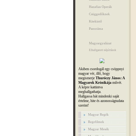
Hazafias Operák
Csüggedőknek
Kitekintő
Panoráma
Magyargyalázat
Elhallgatott népírtások
Akiben csordogál egy csöppnyi
magyar vér, illő, hogy
megismerje
Thuróczy János: A
Magyarok Krónikája
művét.
A képre kattintva
meghallgathatja.
Hallgassa hát mindenki saját
értelme, hite és azonosságtudata
szerint!
Magyar Regék
Regefilmek
Magyar Mesék