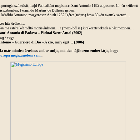
 portugál születésű, majd Páduaiként megismert Sant Antonio 1195 augusztus 15.-én született
isszabonban, Fernando Martins de Bulhões néven.
 későbbi Antoniót, magyarosan Antalt 1232 Ígéret (május) hava 30.-án avatták szentté…
zzó hite örökén…
an ma estére két méltó moziajánlatom… a (mozikból is) kirekesztetteknek a házimoziban…
ant’ Antonio di Padova – Páduai Szent Antal (2002)
eg / vagy
ntonio – Guerriero di Dio – A szó, mely éget… (2006)
a már minden értelmes ember tudja, minden tájékozott
ember látja, hogy
urópa megszűnőben van.
..