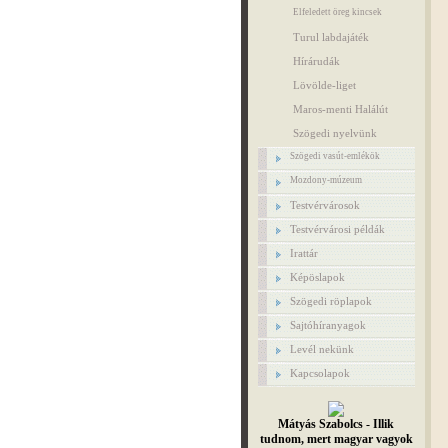
Elfeledett öreg kincsek
Turul labdajáték
Hírárudák
Lövölde-liget
Maros-menti Halálút
Szögedi nyelvünk
Szögedi vasút-emlékök
Mozdony-múzeum
Testvérvárosok
Testvérvárosi példák
Irattár
Képöslapok
Szögedi röplapok
Sajtóhíranyagok
Levél nekünk
Kapcsolapok
Mátyás Szabolcs - Illik
tudnom, mert magyar vagyok