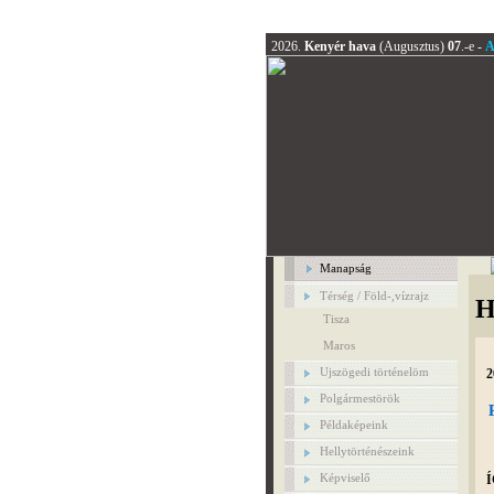
2026.
Kenyér hava
(Augusztus)
07
.-e -
A
Manapság
Térség / Föld-,vízrajz
H
Tisza
Maros
Ujszögedi történelöm
2
Polgármestörök
Példaképeink
Hellytörténészeink
Képviselő
Í