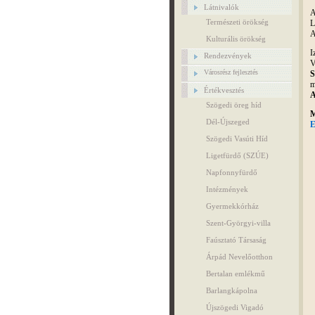
Látnivalók
A
Természeti örökség
L
A
Kulturális örökség
I
Rendezvények
V
Városrész fejlesztés
S
m
Értékvesztés
A
Szögedi öreg híd
M
Dél-Újszeged
E
Szögedi Vasúti Híd
Ligetfürdő (SZÚE)
Napfonnyfürdő
Intézmények
Gyermekkórház
Szent-Györgyi-villa
Faúsztató Társaság
Árpád Nevelőotthon
Bertalan emlékmű
Barlangkápolna
Újszögedi Vigadó