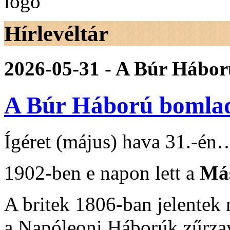
Hírlevéltár
2026-05-31 - A Búr Hábo
A Búr Háború bomla
Ígéret (május) hava 31.-én
1902-ben e napon lett a
Má
A britek 1806-ban jelentek 
a Napóleoni Háborúk zűrzav