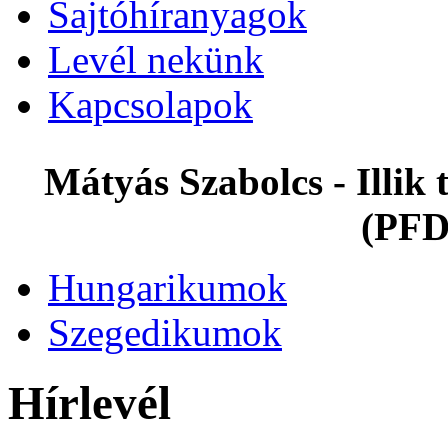
Sajtóhíranyagok
Levél nekünk
Kapcsolapok
Mátyás Szabolcs - Illi
(PFD
Hungarikumok
Szegedikumok
Hírlevél