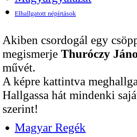
Elhallgatott népírtások
Akiben csordogál egy csöpp
megismerje
Thuróczy Jáno
művét.
A képre kattintva meghallga
Hallgassa hát mindenki sajá
szerint!
Magyar Regék