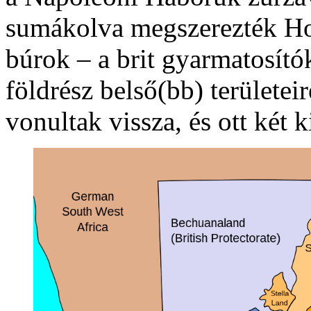
sumákolva megszerezték Hol
búrok – a brit gyarmatosítók
földrész belső(bb) területe
vonultak vissza, és ott két k