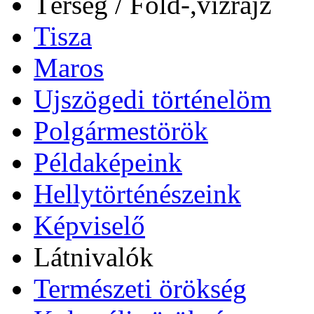
Térség / Föld-,vízrajz
Tisza
Maros
Ujszögedi történelöm
Polgármestörök
Példaképeink
Hellytörténészeink
Képviselő
Látnivalók
Természeti örökség