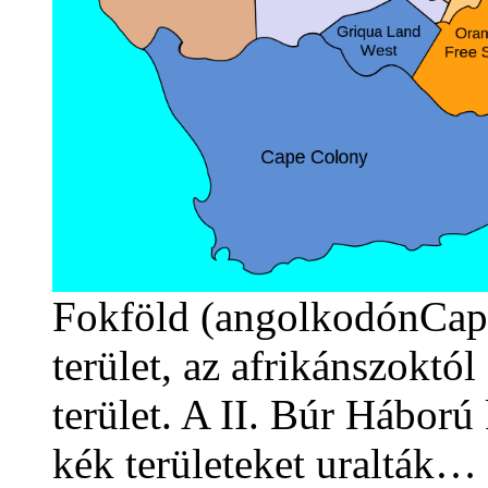
Fokföld (angolkodónCape
terület, az afrikánszoktól
terület. A II. Búr Háború
kék területeket uralták…