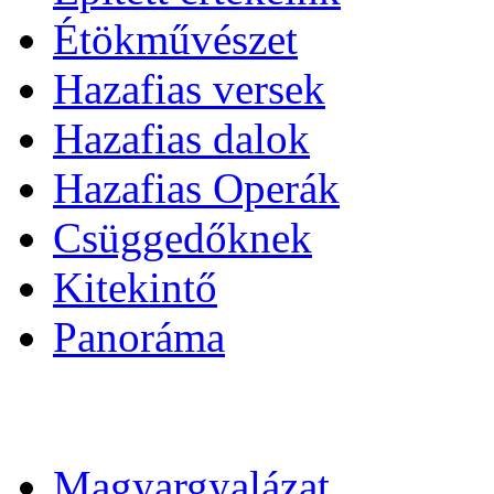
Étökművészet
Hazafias versek
Hazafias dalok
Hazafias Operák
Csüggedőknek
Kitekintő
Panoráma
Magyargyalázat