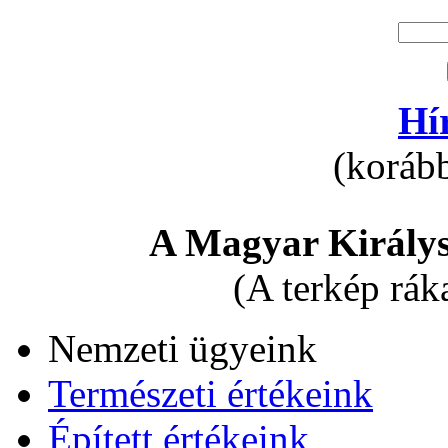
Hí
(korább
A Magyar Királys
(A terkép rák
Nemzeti ügyeink
Természeti értékeink
Épített értékeink