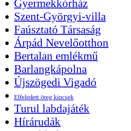
Gyermekkórház
Szent-Györgyi-villa
Faúsztató Társaság
Árpád Nevelőotthon
Bertalan emlékmű
Barlangkápolna
Újszögedi Vigadó
Elfeledett öreg kincsek
Turul labdajáték
Hírárudák