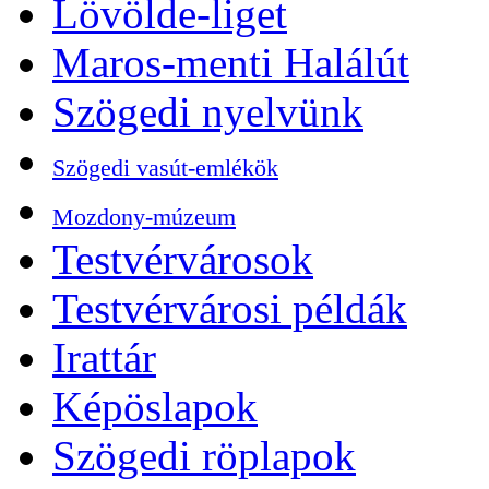
Lövölde-liget
Maros-menti Halálút
Szögedi nyelvünk
Szögedi vasút-emlékök
Mozdony-múzeum
Testvérvárosok
Testvérvárosi példák
Irattár
Képöslapok
Szögedi röplapok