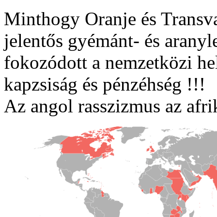
Minthogy Oranje és Transva
jelentős gyémánt- és aranyl
fokozódott a nemzetközi h
kapzsiság és pénzéhség !!!
Az angol rasszizmus az afrik