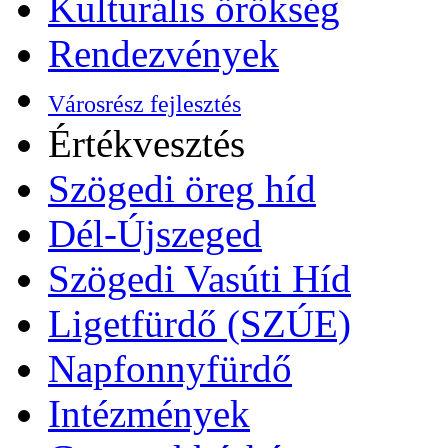
Kulturális örökség
Rendezvények
Városrész fejlesztés
Értékvesztés
Szögedi öreg híd
Dél-Újszeged
Szögedi Vasúti Híd
Ligetfürdő (SZÚE)
Napfonnyfürdő
Intézmények