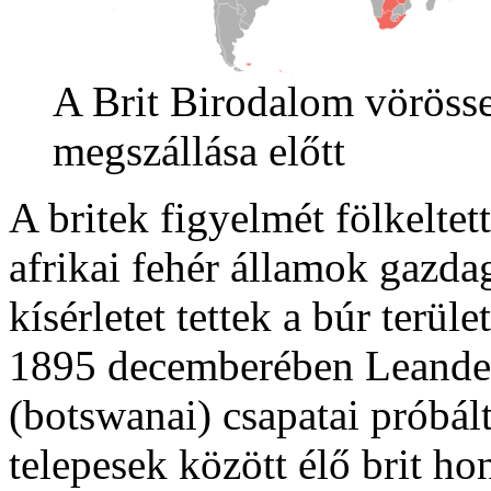
A Brit Birodalom vörösse
megszállása előtt
A britek figyelmét fölkeltett
afrikai fehér államok gazda
kísérletet tettek a búr terül
1895 decemberében Leander
(botswanai) csapatai próbált
telepesek között élő brit ho