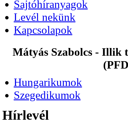
Sajtóhíranyagok
Levél nekünk
Kapcsolapok
Mátyás Szabolcs - Illi
(PFD
Hungarikumok
Szegedikumok
Hírlevél