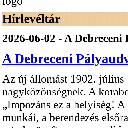
Hírlevéltár
2026-06-02 - A Debreceni
A Debreceni Pályaudv
Az új állomást 1902. július 
nagyközönségnek. A korabeli
„Impozáns ez a helyiség! A 
munkái, a berendezés elsőr