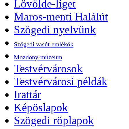
Lövölde-liget
Maros-menti Halálút
Szögedi nyelvünk
Szögedi vasút-emlékök
Mozdony-múzeum
Testvérvárosok
Testvérvárosi példák
Irattár
Képöslapok
Szögedi röplapok