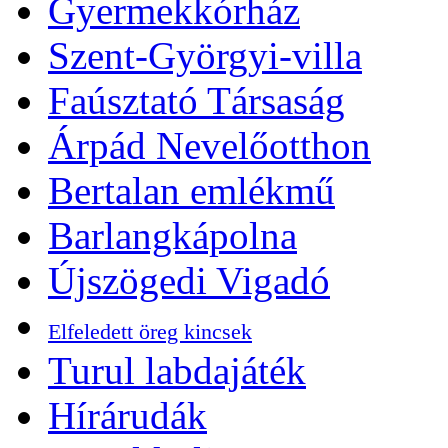
Gyermekkórház
Szent-Györgyi-villa
Faúsztató Társaság
Árpád Nevelőotthon
Bertalan emlékmű
Barlangkápolna
Újszögedi Vigadó
Elfeledett öreg kincsek
Turul labdajáték
Hírárudák