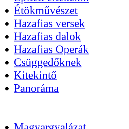
Étökművészet
Hazafias versek
Hazafias dalok
Hazafias Operák
Csüggedőknek
Kitekintő
Panoráma
Magyargyalázat