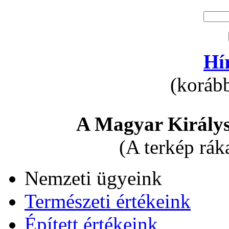
Hí
(korább
A Magyar Királys
(A terkép rák
Nemzeti ügyeink
Természeti értékeink
Épített értékeink