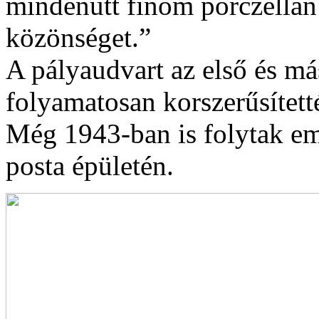
mindenütt finom porczellán b
közönséget.”
A pályaudvart az első és má
folyamatosan korszerűsített
Még 1943-ban is folytak em
posta épületén.