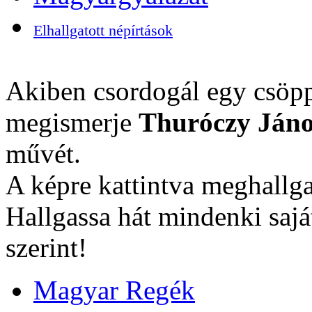
Elhallgatott népírtások
Akiben csordogál egy csöpp
megismerje
Thuróczy Jáno
művét.
A képre kattintva meghallga
Hallgassa hát mindenki sajá
szerint!
Magyar Regék