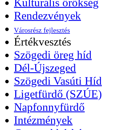
Kulturális örökség
Rendezvények
Városrész fejlesztés
Értékvesztés
Szögedi öreg híd
Dél-Újszeged
Szögedi Vasúti Híd
Ligetfürdő (SZÚE)
Napfonnyfürdő
Intézmények