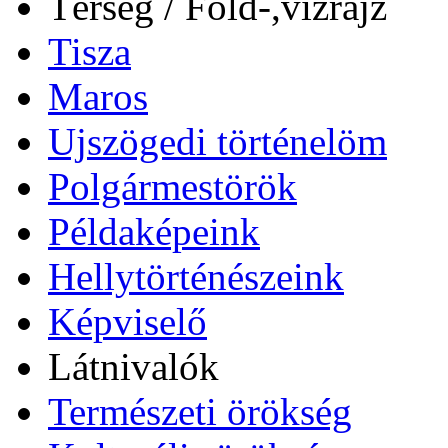
Térség / Föld-,vízrajz
Tisza
Maros
Ujszögedi történelöm
Polgármestörök
Példaképeink
Hellytörténészeink
Képviselő
Látnivalók
Természeti örökség