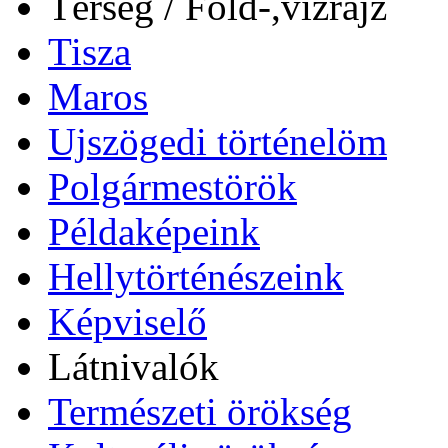
Térség / Föld-,vízrajz
Tisza
Maros
Ujszögedi történelöm
Polgármestörök
Példaképeink
Hellytörténészeink
Képviselő
Látnivalók
Természeti örökség