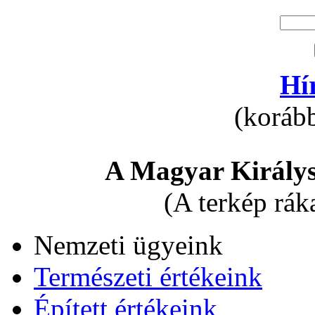
Hí
(korább
A Magyar Királys
(A terkép rák
Nemzeti ügyeink
Természeti értékeink
Épített értékeink