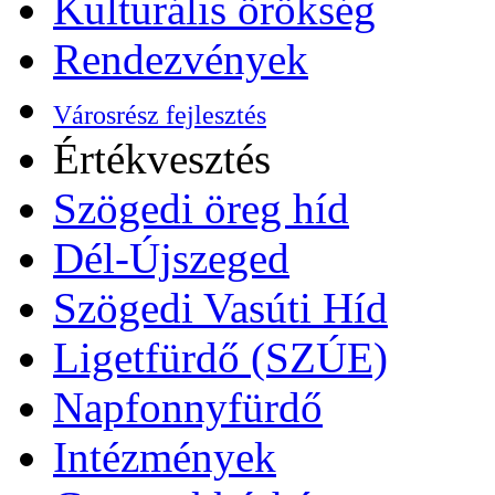
Kulturális örökség
Rendezvények
Városrész fejlesztés
Értékvesztés
Szögedi öreg híd
Dél-Újszeged
Szögedi Vasúti Híd
Ligetfürdő (SZÚE)
Napfonnyfürdő
Intézmények