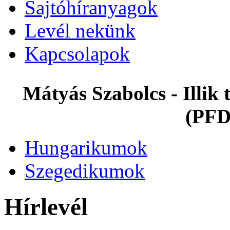
Sajtóhíranyagok
Levél nekünk
Kapcsolapok
Mátyás Szabolcs - Illi
(PFD
Hungarikumok
Szegedikumok
Hírlevél