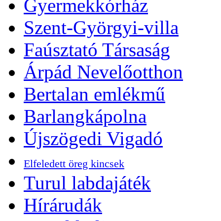
Gyermekkórház
Szent-Györgyi-villa
Faúsztató Társaság
Árpád Nevelőotthon
Bertalan emlékmű
Barlangkápolna
Újszögedi Vigadó
Elfeledett öreg kincsek
Turul labdajáték
Hírárudák