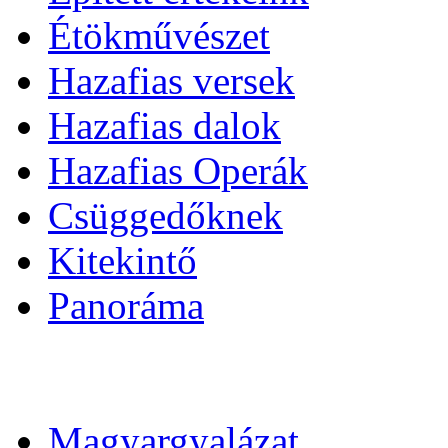
Étökművészet
Hazafias versek
Hazafias dalok
Hazafias Operák
Csüggedőknek
Kitekintő
Panoráma
Magyargyalázat