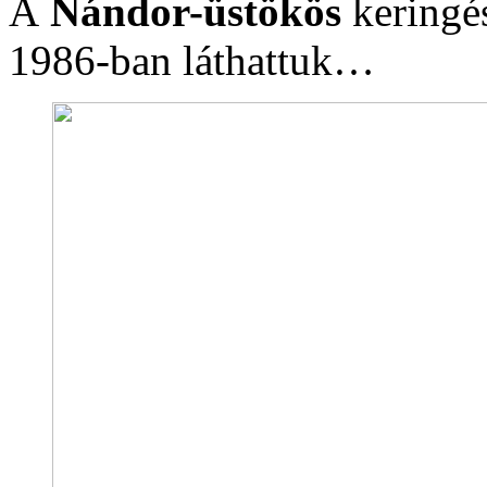
A
Nándor-üstökös
keringés
1986-ban láthattuk…