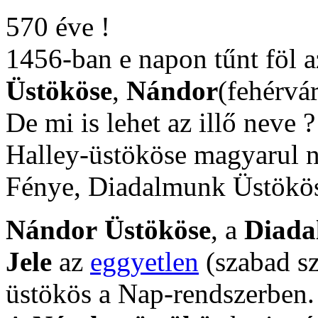
570 éve !
1456-ban e napon tűnt föl 
Üstököse
,
Nándor
(fehérvá
De mi is lehet az illő neve
Halley-üstököse magyarul 
Fénye, Diadalmunk Üstökös
Nándor
Üstököse
, a
Diada
Jele
az
eggyetlen
(szabad sz
üstökös a Nap-rendszerben.