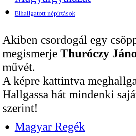
Elhallgatott népírtások
Akiben csordogál egy csöpp
megismerje
Thuróczy Jáno
művét.
A képre kattintva meghallga
Hallgassa hát mindenki sajá
szerint!
Magyar Regék