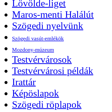
Lövölde-liget
Maros-menti Halálút
Szögedi nyelvünk
Szögedi vasút-emlékök
Mozdony-múzeum
Testvérvárosok
Testvérvárosi példák
Irattár
Képöslapok
Szögedi röplapok