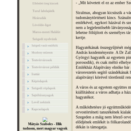
- „Mit követett el ez az ember Sz
Elfeledett öreg kincsek
Turul labdajáték
Siralmas, ahogyan kicsúszik a vá
tudománytörténeti kincs. Szánal
Hírárudák
emlékével, egykori házával és sz
Lövölde-liget
nem a legjelentősebb látványosság
lehetne fölújított és személyes tá
Maros-menti Halálút
kertje.
Szögedi nyelvünk
Szögedi vasút-emlékök
Hagyatékának összegyűjtését még
András kezdeményezte. A Dr Zallá
Mozdony-múzeum
Györgyi hagyaték az egyetem pin
Testvérvárosok
porosodik), és csak méltó elhely
Emlékház Alapítvány elnöke bár
Testvérvárosi példák
városvezetés segítő szándékának 
Irattár
alapítványi körével töretlenül ren
Képöslapok
A város és az egyetem együttes m
Szögedi röplapok
kiállításhoz a város adhatja a ház
Sajtóhíranyagok
hagyatékot.
Levél nekünk
A működtetésre jó együttműködési
Kapcsolapok
orvostörténeti tanszékének kialakí
Szegeden a máig nem létező orvost
elődjének emlékét is fölkaroland
Mátyás Szabolcs - Illik
dékán is támogatja.
tudnom, mert magyar vagyok