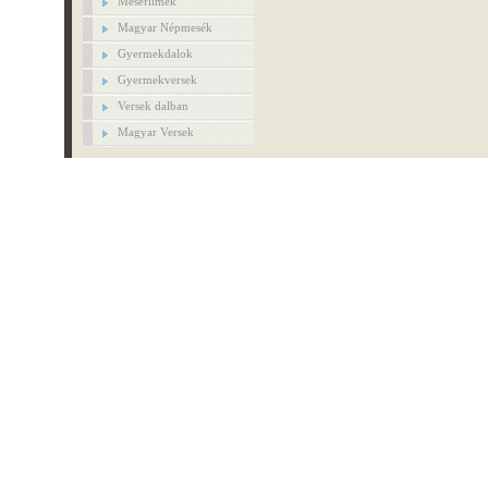
Mesefilmek
Magyar Népmesék
Gyermekdalok
Gyermekversek
Versek dalban
Magyar Versek