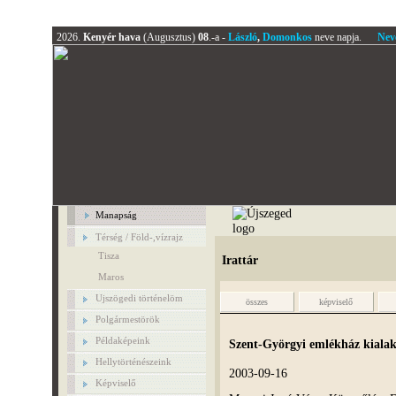
2026.
Kenyér hava
(Augusztus)
08
.-a -
László
,
Domonkos
neve napja.
Nev
Manapság
Térség / Föld-,vízrajz
Tisza
Irattár
Maros
Ujszögedi történelöm
összes
képviselő
Polgármestörök
Példaképeink
Szent-Györgyi emlékház kialakí
Hellytörténészeink
2003-09-16
Képviselő