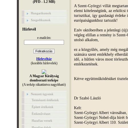
(PFD - 1.2 MB)
A Szent-Györgyi villát megtartan
elemi kötelességünk, az erkölcsi 
Hungarikumok
turisztikai, így gazdasági érdeke
európaiságunkhoz tartozik!
Szegedikumok
Hírlevél
Ezév októberében a jelenlegi (új) 
végleg elillan a remény is Szent
e-mailcím:
utolsó alkalom,
ez a közgyűlés, amely még megál
számára szent emlékhely elherdál
idő, a hűtlen város most törleszt
Hírlevéltár
(korábbi hírlevelek)
emlékezetének.
A Magyar Királyság
Kérve együttműködésüket tisztelet
domborzati terképe
(A terkép rákattintva nagyítható)
Nemzeti ügyeink
Dr Szabó László
Természeti értékeink
Épített értékeink
Kelt:
Szent-Györgyi Albert városában,
Étökművészet
Szent-Györgyi Nobel-díja hírét 
Hazafias versek
Szent-Györgyi Albert 110. Szület
Hazafias dalok