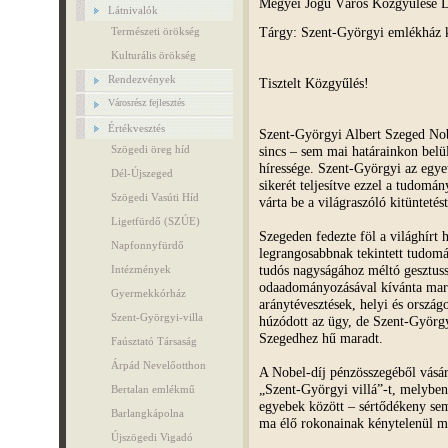
Megyei Jogú Város Közgyűlése D
Látnivalók
Tárgy: Szent-Györgyi emlékház k
Természeti örökség
Kulturális örökség
Rendezvények
Tisztelt Közgyűlés!
Városrész fejlesztés
Értékvesztés
Szent-Györgyi Albert Szeged Nob
sincs – sem mai határainkon belül
Szögedi öreg híd
híressége. Szent-Györgyi az egye
Dél-Újszeged
sikerét teljesítve ezzel a tudomán
Szögedi Vasúti Híd
várta be a világraszóló kitünteté
Ligetfürdő (SZÚE)
Szegeden fedezte föl a világhírt 
Napfonnyfürdő
legrangosabbnak tekintett tudomá
tudós nagyságához méltó gesztussa
Intézmények
odaadományozásával kívánta mara
Gyermekkórház
aránytévesztések, helyi és orszá
Szent-Györgyi-villa
húzódott az ügy, de Szent-Györgyi
Szegedhez hű maradt.
Faúsztató Társaság
Árpád Nevelőotthon
A Nobel-díj pénzösszegéből vásáro
„Szent-Györgyi villá”-t, melyben
Bertalan emlékmű
egyebek között – sértődékeny sem
Barlangkápolna
ma élő rokonainak kénytelenül m
Újszögedi Vigadó