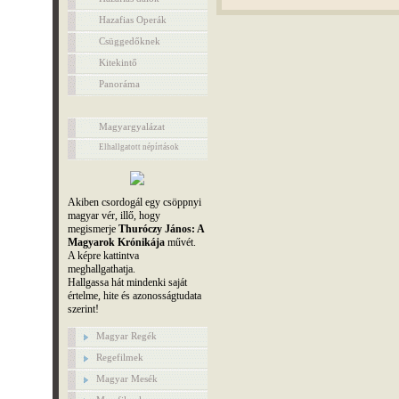
Hazafias Operák
Csüggedőknek
Kitekintő
Panoráma
Magyargyalázat
Elhallgatott népírtások
Akiben csordogál egy csöppnyi
magyar vér, illő, hogy
megismerje
Thuróczy János: A
Magyarok Krónikája
művét.
A képre kattintva
meghallgathatja.
Hallgassa hát mindenki saját
értelme, hite és azonosságtudata
szerint!
Magyar Regék
Regefilmek
Magyar Mesék