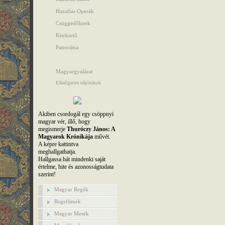
Hazafias Operák
Csüggedőknek
Kitekintő
Panoráma
Magyargyalázat
Elhallgatott népírtások
Akiben csordogál egy csöppnyi
magyar vér, illő, hogy
megismerje
Thuróczy János: A
Magyarok Krónikája
művét.
A képre kattintva
meghallgathatja.
Hallgassa hát mindenki saját
értelme, hite és azonosságtudata
szerint!
Magyar Regék
Regefilmek
Magyar Mesék