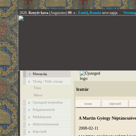
2026.
Kenyér hava
(Augusztus)
09
.-e -
Emőd
,
Román
neve napja.
Nevena
Manapság
Térség / Föld-,vízrajz
Tisza
Irattár
Maros
Ujszögedi történelöm
összes
képviselő
Polgármestörök
Példaképeink
A Martin György Néptáncszövets
Hellytörténészeink
2008-02-11
Képviselő