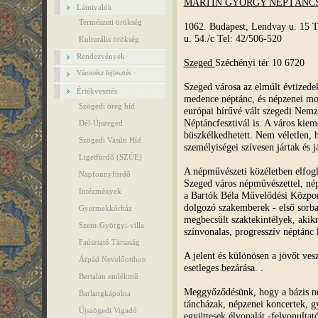
MA
R
TIN GYÖ
R
GY N
É
P
T
Á
N
C
Látnivalók
Természeti örökség
1062. Budapest, Lendvay u. 15 T
u. 54./c Tel: 42/506-520
Kulturális örökség
Rendezvények
S
z
eged
Széchényi tér 10 6720
Városrész fejlesztés
Szeged városa az elmúlt évtizede
Értékvesztés
medence néptánc, és népzenei mo
Szögedi öreg híd
európai hírűvé vált szegedi Nemz
Néptáncfesztivál is. A város kie
Dél-Újszeged
büszkélkedhetett. Nem véletlen,
Szögedi Vasúti Híd
személyiségei szívesen jártak és 
Ligetfürdő (SZÚE)
A népművészeti közéletben elfogla
Napfonnyfürdő
Szeged város népművészettel, nép
Intézmények
a Bartók Béla Művelődési Közpo
dolgozó szakemberek - első sorba
Gyermekkórház
megbecsült szaktekintélyek, aki
Szent-Györgyi-villa
színvonalas, progresszív néptánc k
Faúsztató Társaság
A jelent és különösen a jövőt ve
Árpád Nevelőotthon
esetleges bezárása. .
Bertalan emlékmű
Meggyőződésünk, hogy a bázis né
Barlangkápolna
táncházak, népzenei koncertek, g
Újszögedi Vigadó
együttesek élvonalát -felvonulta