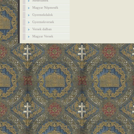
Mesefilmek
Magyar Népmesék
Gyermekdalok
Gyermekversek
Versek dalban
Magyar Versek