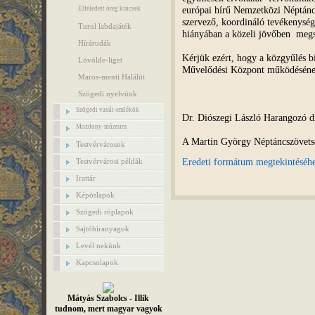
európai hírű Nemzetközi Néptánc
Elfeledett öreg kincsek
szervező, koordináló tevékenység
Turul labdajáték
hiányában a közeli jövőben meg
Hírárudák
Kérjük ezért, hogy a közgyűlés bi
Lövölde-liget
Művelődési Központ működésének 
Maros-menti Halálút
Szögedi nyelvünk
Szögedi vasút-emlékök
Dr. Diószegi László Harangozó dí
Mozdony-múzeum
A Martin György Néptáncszövets
Testvérvárosok
Eredeti formátum megtekintéséhez
Testvérvárosi példák
Irattár
Képöslapok
Szögedi röplapok
Sajtóhíranyagok
Levél nekünk
Kapcsolapok
Mátyás Szabolcs - Illik
tudnom, mert magyar vagyok