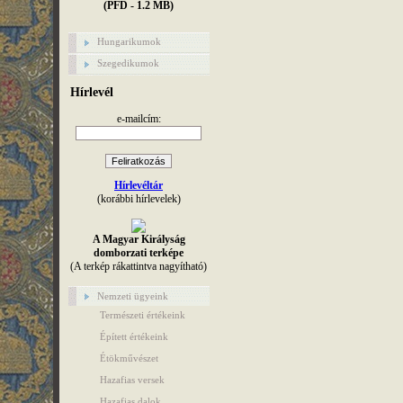
(PFD - 1.2 MB)
Hungarikumok
Szegedikumok
Hírlevél
e-mailcím:
Hírlevéltár
(korábbi hírlevelek)
A Magyar Királyság
domborzati terképe
(A terkép rákattintva nagyítható)
Nemzeti ügyeink
Természeti értékeink
Épített értékeink
Étökművészet
Hazafias versek
Hazafias dalok