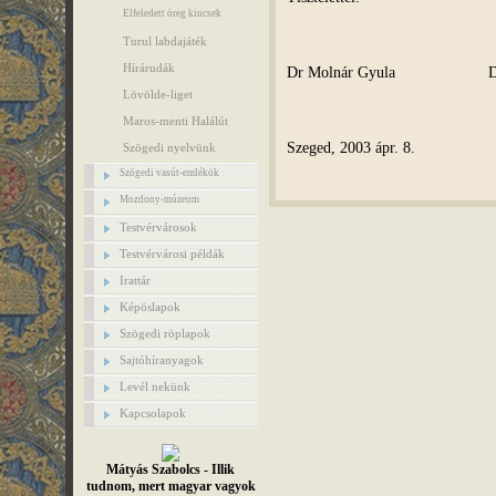
Elfeledett öreg kincsek
Turul labdajáték
Hírárudák
Dr Molnár Gyula Dr Sz
Lövölde-liget
Maros-menti Halálút
Szeged, 2003 ápr. 8.
Szögedi nyelvünk
Szögedi vasút-emlékök
Mozdony-múzeum
Testvérvárosok
Testvérvárosi példák
Irattár
Képöslapok
Szögedi röplapok
Sajtóhíranyagok
Levél nekünk
Kapcsolapok
Mátyás Szabolcs - Illik
tudnom, mert magyar vagyok