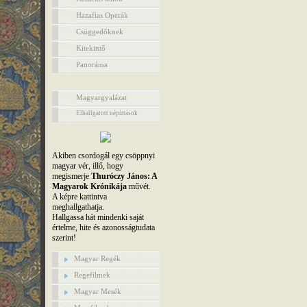
Hazafias Operák
Csüggedőknek
Kitekintő
Panoráma
Magyargyalázat
Elhallgatott népírtások
Akiben csordogál egy csöppnyi
magyar vér, illő, hogy
megismerje
Thuróczy János: A
Magyarok Krónikája
művét.
A képre kattintva
meghallgathatja.
Hallgassa hát mindenki saját
értelme, hite és azonosságtudata
szerint!
Magyar Regék
Regefilmek
Magyar Mesék