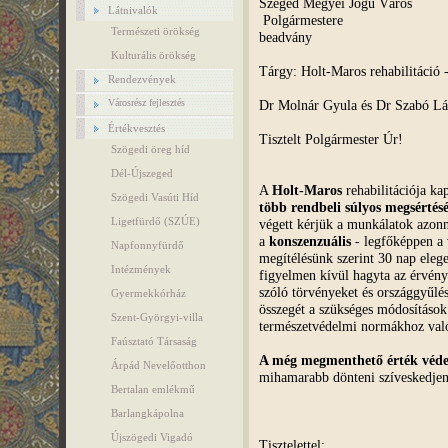
Szeged Megyei Jogú Város
Látnivalók
Polgármest
Természeti örökség
beadvány
Kulturális örökség
Tárgy: Holt-Maros rehabilitáció 
Rendezvények
Dr Molnár Gyula és Dr Szabó Lás
Városrész fejlesztés
Értékvesztés
Tisztelt Polgármester Úr!
Szögedi öreg híd
Dél-Újszeged
A
Holt-Maros
rehabilitációja ka
Szögedi Vasúti Híd
több rendbeli súlyos megsértés
Ligetfürdő (SZÚE)
végett kérjük a munkálatok azonna
a
konszenzuális
- legfőképpen a 
Napfonnyfürdő
megítélésünk szerint 30 nap elege
Intézmények
figyelmen kívül hagyta az érvény
szóló törvényeket és országgyűlé
Gyermekkórház
összegét a szükséges módosítások
Szent-Györgyi-villa
természetvédelmi normákhoz való k
Faúsztató Társaság
A még megmenthető érték véd
Árpád Nevelőotthon
mihamarabb dönteni szíveskedjen
Bertalan emlékmű
Barlangkápolna
Újszögedi Vigadó
Tisztelettel: