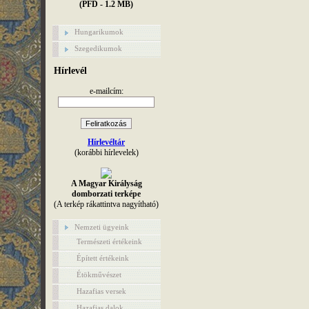
(PFD - 1.2 MB)
Hungarikumok
Szegedikumok
Hírlevél
e-mailcím:
Hírlevéltár
(korábbi hírlevelek)
A Magyar Királyság
domborzati terképe
(A terkép rákattintva nagyítható)
Nemzeti ügyeink
Természeti értékeink
Épített értékeink
Étökművészet
Hazafias versek
Hazafias dalok