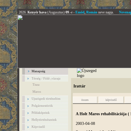
2026.
Kenyér hava
(Augusztus)
09
.-e -
Emőd
,
Román
neve napja.
Nevena
Manapság
Térség / Föld-,vízrajz
Tisza
Irattár
Maros
Ujszögedi történelöm
összes
képviselő
Polgármestörök
Példaképeink
A Holt Maros rehabilitációja (
Hellytörténészeink
2003-04-08
Képviselő