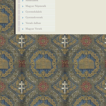
Mesefilmek
Magyar Népmesék
Gyermekdalok
Gyermekversek
Versek dalban
Magyar Versek