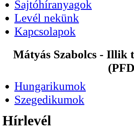
Sajtóhíranyagok
Levél nekünk
Kapcsolapok
Mátyás Szabolcs - Illi
(PFD
Hungarikumok
Szegedikumok
Hírlevél