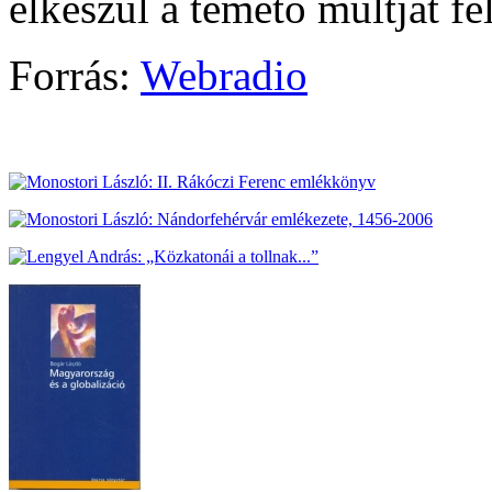
elkészül a temető múltját f
Forrás:
Webradio