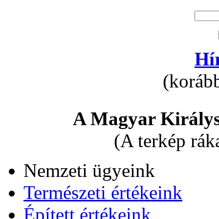
Hí
(korább
A Magyar Királys
(A terkép rák
Nemzeti ügyeink
Természeti értékeink
Épített értékeink