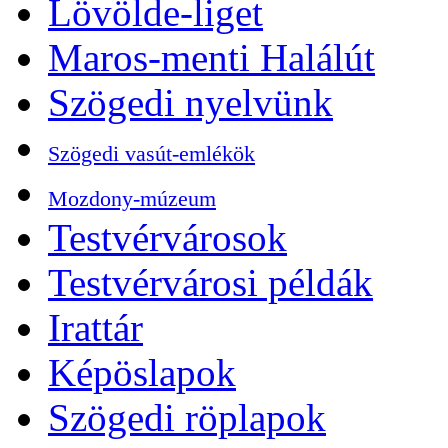
Lövölde-liget
Maros-menti Halálút
Szögedi nyelvünk
Szögedi vasút-emlékök
Mozdony-múzeum
Testvérvárosok
Testvérvárosi példák
Irattár
Képöslapok
Szögedi röplapok