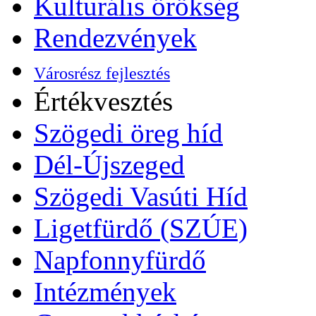
Kulturális örökség
Rendezvények
Városrész fejlesztés
Értékvesztés
Szögedi öreg híd
Dél-Újszeged
Szögedi Vasúti Híd
Ligetfürdő (SZÚE)
Napfonnyfürdő
Intézmények