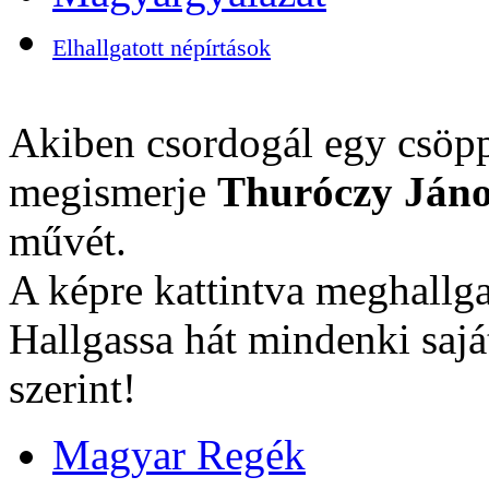
Elhallgatott népírtások
Akiben csordogál egy csöpp
megismerje
Thuróczy Jáno
művét.
A képre kattintva meghallga
Hallgassa hát mindenki sajá
szerint!
Magyar Regék