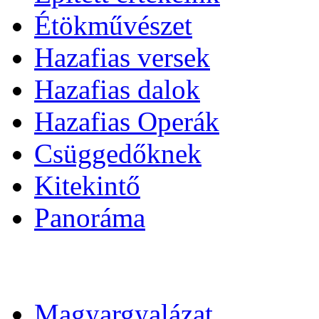
Étökművészet
Hazafias versek
Hazafias dalok
Hazafias Operák
Csüggedőknek
Kitekintő
Panoráma
Magyargyalázat