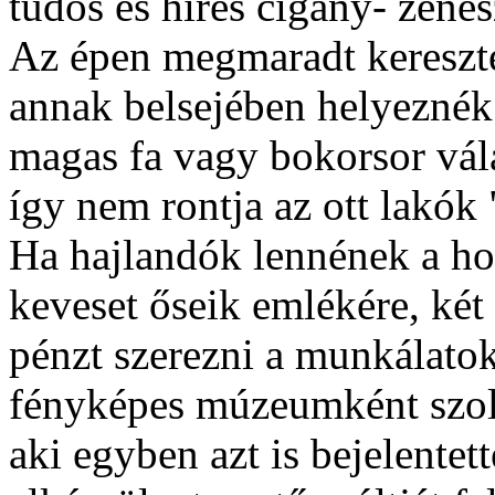
tudós és híres cigány- zenés
Az épen megmaradt kereszte
annak belsejében helyeznék 
magas fa vagy bokorsor vála
így nem rontja az ott lakók 
Ha hajlandók lennének a ho
keveset őseik emlékére, két 
pénzt szerezni a munkálatok
fényképes múzeumként szol
aki egyben azt is bejelentet