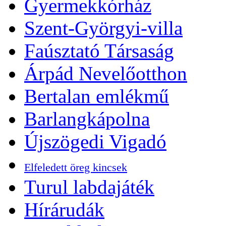
Gyermekkórház
Szent-Györgyi-villa
Faúsztató Társaság
Árpád Nevelőotthon
Bertalan emlékmű
Barlangkápolna
Újszögedi Vigadó
Elfeledett öreg kincsek
Turul labdajáték
Hírárudák