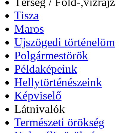
Térség / Föld-,vízrajz
Tisza
Maros
Ujszögedi történelöm
Polgármestörök
Példaképeink
Hellytörténészeink
Képviselő
Látnivalók
Természeti örökség