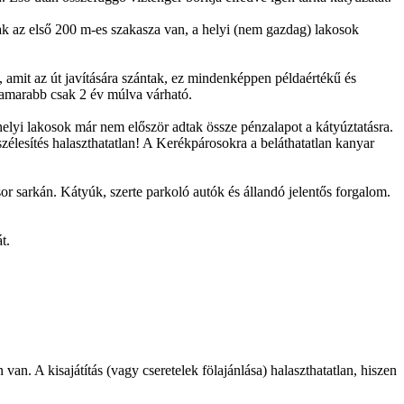
sak az első 200 m-es szakasza van, a helyi (nem gazdag) lakosok
, amit az út javítására szántak, ez mindenképpen példaértékű és
ghamarabb csak 2 év múlva várható.
 helyi lakosok már nem először adtak össze pénzalapot a kátyúztatásra.
zélesítés halaszthatatlan! A Kerékpárosokra a beláthatatlan kanyar
or sarkán. Kátyúk, szerte parkoló autók és állandó jelentős forgalom.
t.
n. A kisajátítás (vagy cseretelek fölajánlása) halaszthatatlan, hiszen