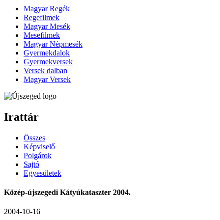
Magyar Regék
Regefilmek
Magyar Mesék
Mesefilmek
Magyar Népmesék
Gyermekdalok
Gyermekversek
Versek dalban
Magyar Versek
Irattár
Összes
Képviselő
Polgárok
Sajtó
Egyesületek
Közép-újszegedi Kátyúkataszter 2004.
2004-10-16