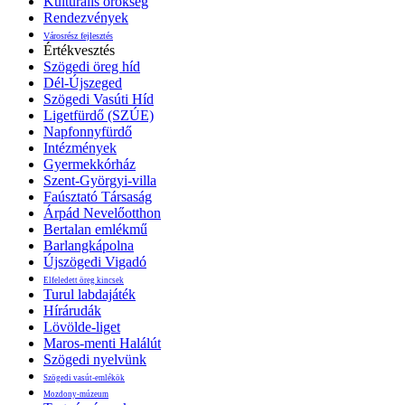
Kulturális örökség
Rendezvények
Városrész fejlesztés
Értékvesztés
Szögedi öreg híd
Dél-Újszeged
Szögedi Vasúti Híd
Ligetfürdő (SZÚE)
Napfonnyfürdő
Intézmények
Gyermekkórház
Szent-Györgyi-villa
Faúsztató Társaság
Árpád Nevelőotthon
Bertalan emlékmű
Barlangkápolna
Újszögedi Vigadó
Elfeledett öreg kincsek
Turul labdajáték
Hírárudák
Lövölde-liget
Maros-menti Halálút
Szögedi nyelvünk
Szögedi vasút-emlékök
Mozdony-múzeum