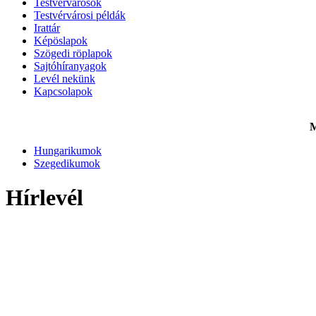
Testvérvárosok
Testvérvárosi példák
Irattár
Képöslapok
Szögedi röplapok
Sajtóhíranyagok
Levél nekünk
Kapcsolapok
M
Hungarikumok
Szegedikumok
Hírlevél