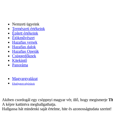
Nemzeti ügyeink
Természeti értékeink
Épített értékeink
Étökművészet
Hazafias versek
Hazafias dalok
Hazafias Operák
Csüggedőknek
Kitekintő
Panoráma
Magyargyalázat
Elhallgatott népírtások
Akiben csordogál egy csöppnyi magyar vér, illő, hogy megismerje
Th
A képre kattintva meghallgathatja.
Hallgassa hát mindenki saját értelme, hite és azonosságtudata szerint!