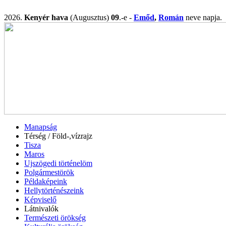
2026.
Kenyér hava
(Augusztus)
09
.-e -
Emőd
,
Román
neve napj
Manapság
Térség / Föld-,vízrajz
Tisza
Maros
Ujszögedi történelöm
Polgármestörök
Példaképeink
Hellytörténészeink
Képviselő
Látnivalók
Természeti örökség