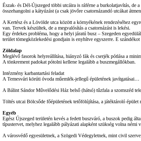
Észak- és Dél-Újszeged többi utcáira is ráférne a burkolatjavítás, de 
összehangolni a kátyúzást (a csak jövőre csatornázandó utcákat átmen
A Kertész és a Lövölde utca között a környékének rendezéséhez egyre 
van. Tervek készültek, de a megvalósítás a csatornázást is lekési.
Egy érdekes probléma, hogy a helyi járatú busz – Szegeden egyedülálló
terület tömegközlekedési gondjain is enyhítve egyszerre. E szándékot 
Zöldalap
Meglévő fasorok helyreállítása, hiányzó fák és cserjék pótlása a mi
A tönkrement padokat pótolni kellene legalább a buszmegállókban.
Intézmény karbantartási feladat
A Temesvári körúti óvoda műemlék-jellegű épületének javítgatásai…
A Bálint Sándor Művelődési Ház belső (hátsó) tűzfala a szomszéd telek 
Töltés utcai Bölcsőde főépületének tetőfölújítása, a játéktároló épüle
Egyéb
Egész Újszeged területén kevés a fedett buszváró, a buszok pedig ált
típustervet, melyhez legalább pályázati alapként szükség volna némi vá
A városvédő egyesületnek, a Szögedi Védegyletnek, mint civil szerv