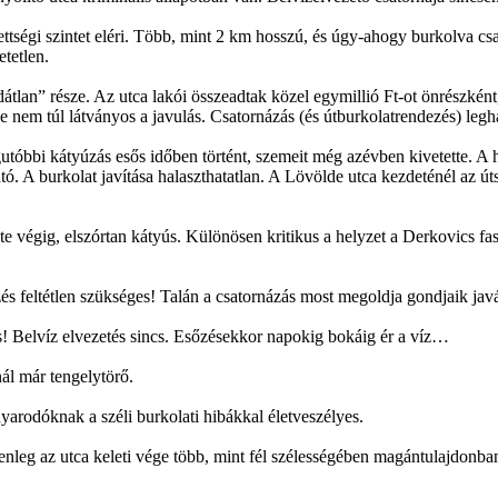
lettségi szintet eléri. Több, mint 2 km hosszú, és úgy-ahogy burkolva c
tetlen.
dátlan” része. Az utca lakói összeadtak közel egymillió Ft-ot önrészként
e nem túl látványos a javulás. Csatornázás (és útburkolatrendezés) le
legutóbbi kátyúzás esős időben történt, szemeit még azévben kivetette. A
ó. A burkolat javítása halaszthatatlan. A Lövölde utca kezdeténél az úts
 végig, elszórtan kátyús. Különösen kritikus a helyzet a Derkovics fas
 feltétlen szükséges! Talán a csatornázás most megoldja gondjaik javá
s! Belvíz elvezetés sincs. Esőzésekkor napokig bokáig ér a víz…
ál már tengelytörő.
nyarodóknak a széli burkolati hibákkal életveszélyes.
g az utca keleti vége több, mint fél szélességében magántulajdonban va