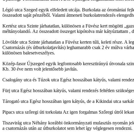
Légió utca Szeged egyik elfeledett utcája. Burkolata az óromániai fej
összeadott saját pénzéből. Valami átmeneti burkolatrendezés elengedhe
Kertész utca Szinte járhatatlan, különösen a Füvész kert mögötti „gaz
méltányolandó. Az összeadott összeget kipótolva már kátyúztattam , d
Lövölde utca Szinte járhatatlan a Füvész kerten túli, keleti része. A 
Csatornázás (és útburkolatjavítás) leghamarabb csak 2 év múlva várhat
különösen balesetveszélyes.
Közép-fasor Újszeged egyik legfontosabb keresztirányú útvonala szinte
Kb. 30 éve nem volt jelentősebb javítás.
Csalogány utca és Túzok utca Egész hosszában kátyús, valami rendezés
Fürj utca Egész hosszában kátyús, valami rendezés feltétlen szüksége
Tárogató utca Egész hosszában igen kátyús, de a Kikindai utca sarkán
Pipacs utca szőregi úti torkolata Az igen forgalmas Szőregi útról leka
Tiszavirág utca Néhány korábbi önkormányzati mulasztás nyomán jelenle
a csatornázás után az útburkolatot sem lehet így véglegesen rendezni.