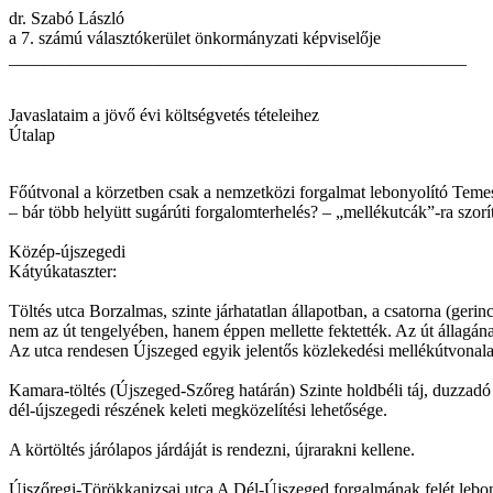
dr. Szabó László
a 7. számú választókerület önkormányzati képviselője
____________________________________________________
Javaslataim a jövő évi költségvetés tételeihez
Útalap
Főútvonal a körzetben csak a nemzetközi forgalmat lebonyolító Temesvár
– bár több helyütt sugárúti forgalomterhelés? – „mellékutcák”-ra szorí
Közép-újszegedi
Kátyúkataszter:
Töltés utca Borzalmas, szinte járhatatlan állapotban, a csatorna (ge
nem az út tengelyében, hanem éppen mellette fektették. Az út állagána
Az utca rendesen Újszeged egyik jelentős közlekedési mellékútvonala (
Kamara-töltés (Újszeged-Szőreg határán) Szinte holdbéli táj, duzzadó
dél-újszegedi részének keleti megközelítési lehetősége.
A körtöltés járólapos járdáját is rendezni, újrarakni kellene.
Újszőregi-Törökkanizsai utca A Dél-Újszeged forgalmának felét lebonyo