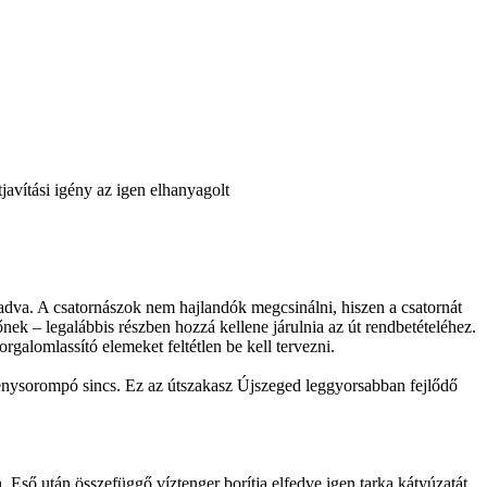
javítási igény az igen elhanyagolt
vadva. A csatornászok nem hajlandók megcsinálni, hiszen a csatornát
nek – legalábbis részben hozzá kellene járulnia az út rendbetételéhez.
galomlassító elemeket feltétlen be kell tervezni.
 fénysorompó sincs. Ez az útszakasz Újszeged leggyorsabban fejlődő
 Eső után összefüggő víztenger borítja elfedve igen tarka kátyúzatát.