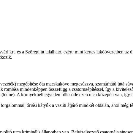
i krt. és a Szőregi út található, ezért, mint kertes lakóövezetben az út
tkozik.
rincvezeték) megépítése óta macskaköve megcsúszva, szamárhátú úttá sú
k romlása mindenképpen összefügg a csatornaépítéssel, így a kivitelező
lenne). A környékbeli egyetlen bölcsöde ezen utca közepén van, így for
 forgalommal, óriási kátyúk a vasúti átjáró mindkét oldalán, ahol még
lító utca kriminális állapotban van. Belvízelvezető csatornája sincsen.