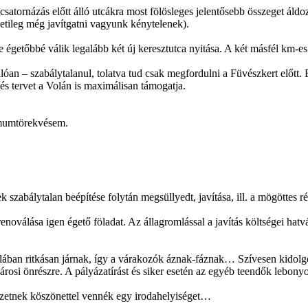
a csatornázás előtt álló utcákra most fölösleges jelentősebb összeget á
etileg még javítgatni vagyunk kénytelenek).
égetőbbé válik legalább két új keresztutca nyitása. A két másfél km-es
an – szabálytalanul, tolatva tud csak megfordulni a Füvészkert előtt. E
és tervet a Volán is maximálisan támogatja.
nimumtörekvésem.
szabálytalan beépítése folytán megsüllyedt, javítása, ill. a mögöttes ré
t renoválása igen égető föladat. Az állagromlással a javítás költségei ha
alában ritkásan járnak, így a várakozók áznak-fáznak… Szívesen kidolg
rosi önrészre. A pályázatírást és siker esetén az egyéb teendők lebonyol
ezetnek köszönettel vennék egy irodahelyiséget…