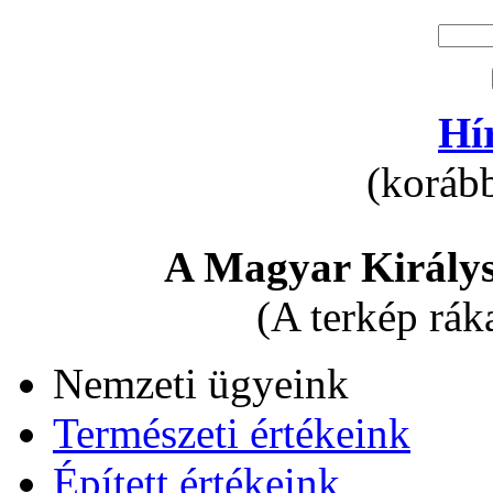
Hí
(korább
A Magyar Királys
(A terkép rák
Nemzeti ügyeink
Természeti értékeink
Épített értékeink