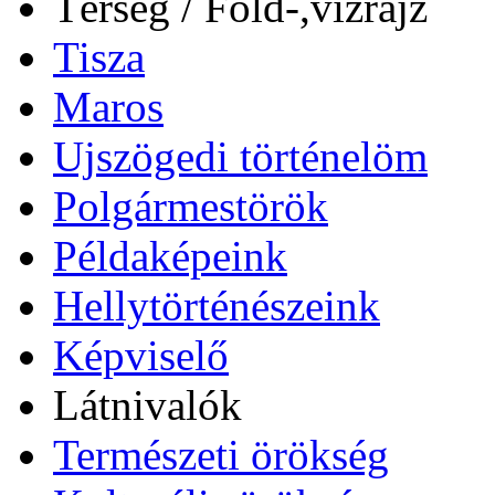
Térség / Föld-,vízrajz
Tisza
Maros
Ujszögedi történelöm
Polgármestörök
Példaképeink
Hellytörténészeink
Képviselő
Látnivalók
Természeti örökség