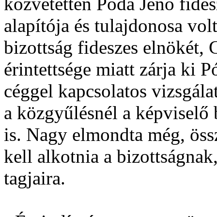
közvetetten Póda Jenő fide
alapítója és tulajdonosa vol
bizottság fideszes elnökét,
érintettsége miatt zárja ki 
céggel kapcsolatos vizsgál
a közgyűlésnél a képviselő 
is. Nagy elmondta még, össz
kell alkotnia a bizottságnak
tagjaira.