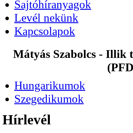
Sajtóhíranyagok
Levél nekünk
Kapcsolapok
Mátyás Szabolcs - Illi
(PFD
Hungarikumok
Szegedikumok
Hírlevél