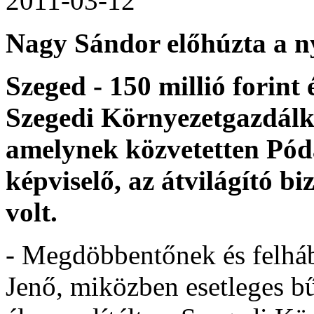
2011-03-12
Nagy Sándor előhúzta a ny
Szeged - 150 millió forint 
Szegedi Környezetgazdálko
amelynek közvetetten Pód
képviselő, az átvilágító bi
volt.
- Megdöbbentőnek és felhá
Jenő, miközben esetleges b