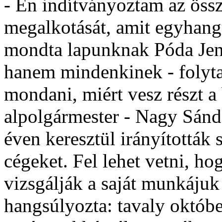
- Én indítványoztam az össz
megalkotását, amit egyhangú
mondta lapunknak Póda Jen
hanem mindenkinek - folytat
mondani, miért vesz részt a
alpolgármester - Nagy Sándo
éven keresztül irányították 
cégeket. Fel lehet vetni, h
vizsgálják a saját munkáju
hangsúlyozta: tavaly októb