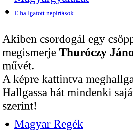
Elhallgatott népírtások
Akiben csordogál egy csöpp
megismerje
Thuróczy Jáno
művét.
A képre kattintva meghallga
Hallgassa hát mindenki sajá
szerint!
Magyar Regék