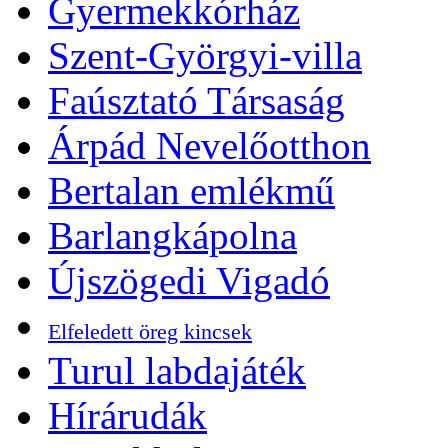
Gyermekkórház
Szent-Györgyi-villa
Faúsztató Társaság
Árpád Nevelőotthon
Bertalan emlékmű
Barlangkápolna
Újszögedi Vigadó
Elfeledett öreg kincsek
Turul labdajáték
Hírárudák