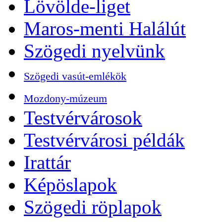
Lövölde-liget
Maros-menti Halálút
Szögedi nyelvünk
Szögedi vasút-emlékök
Mozdony-múzeum
Testvérvárosok
Testvérvárosi példák
Irattár
Képöslapok
Szögedi röplapok