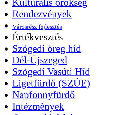
Kulturális örökség
Rendezvények
Városrész fejlesztés
Értékvesztés
Szögedi öreg híd
Dél-Újszeged
Szögedi Vasúti Híd
Ligetfürdő (SZÚE)
Napfonnyfürdő
Intézmények