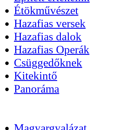
Étökművészet
Hazafias versek
Hazafias dalok
Hazafias Operák
Csüggedőknek
Kitekintő
Panoráma
Magyargyalázat