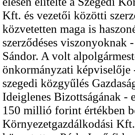
élesen elítélte a Szegedi K
Kft. és vezetői közötti szer
közvetetten maga is haszoné
szerződéses viszonyoknak -
Sándor. A volt alpolgármest
önkormányzati képviselője 
szegedi közgyűlés Gazdaság
Ideiglenes Bizottságának -
150 millió forint értékben b
Környezetgazdálkodási Kft.