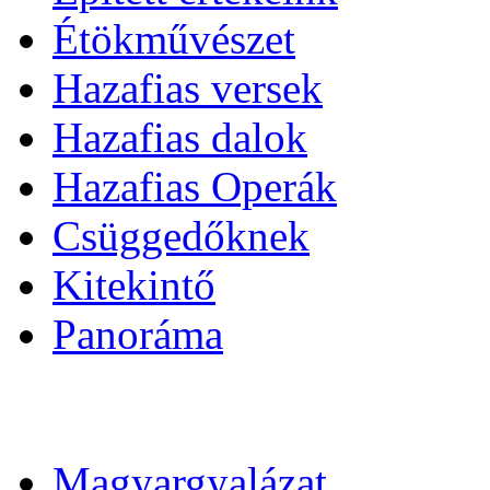
Étökművészet
Hazafias versek
Hazafias dalok
Hazafias Operák
Csüggedőknek
Kitekintő
Panoráma
Magyargyalázat