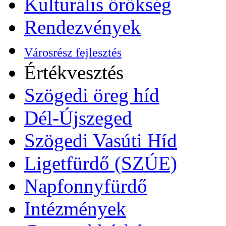
Kulturális örökség
Rendezvények
Városrész fejlesztés
Értékvesztés
Szögedi öreg híd
Dél-Újszeged
Szögedi Vasúti Híd
Ligetfürdő (SZÚE)
Napfonnyfürdő
Intézmények