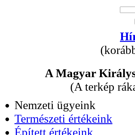
Hí
(korább
A Magyar Királys
(A terkép rák
Nemzeti ügyeink
Természeti értékeink
Épített értékeink