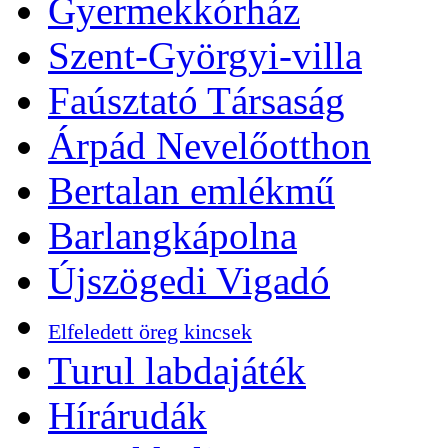
Gyermekkórház
Szent-Györgyi-villa
Faúsztató Társaság
Árpád Nevelőotthon
Bertalan emlékmű
Barlangkápolna
Újszögedi Vigadó
Elfeledett öreg kincsek
Turul labdajáték
Hírárudák