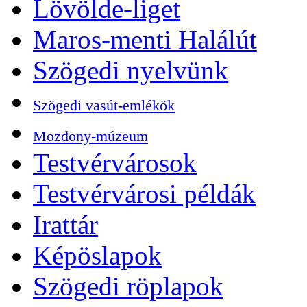
Lövölde-liget
Maros-menti Halálút
Szögedi nyelvünk
Szögedi vasút-emlékök
Mozdony-múzeum
Testvérvárosok
Testvérvárosi példák
Irattár
Képöslapok
Szögedi röplapok