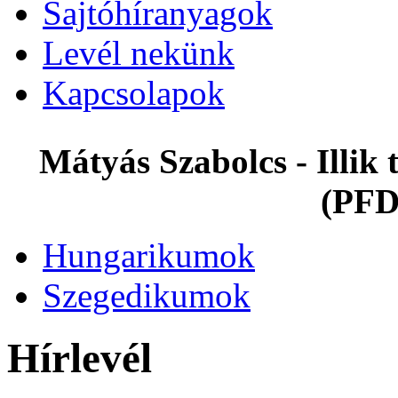
Sajtóhíranyagok
Levél nekünk
Kapcsolapok
Mátyás Szabolcs - Illi
(PFD
Hungarikumok
Szegedikumok
Hírlevél