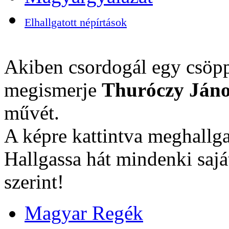
Elhallgatott népírtások
Akiben csordogál egy csöpp
megismerje
Thuróczy Jáno
művét.
A képre kattintva meghallga
Hallgassa hát mindenki sajá
szerint!
Magyar Regék