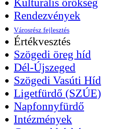
Kulturális örökség
Rendezvények
Városrész fejlesztés
Értékvesztés
Szögedi öreg híd
Dél-Újszeged
Szögedi Vasúti Híd
Ligetfürdő (SZÚE)
Napfonnyfürdő
Intézmények