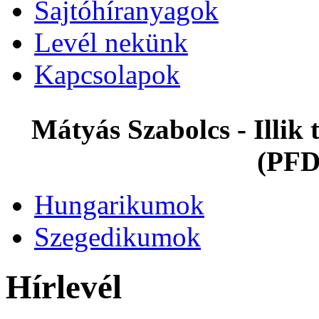
Sajtóhíranyagok
Levél nekünk
Kapcsolapok
Mátyás Szabolcs - Illi
(PFD
Hungarikumok
Szegedikumok
Hírlevél