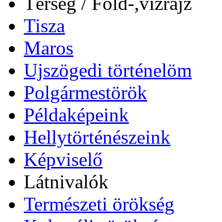
Térség / Föld-,vízrajz
Tisza
Maros
Ujszögedi történelöm
Polgármestörök
Példaképeink
Hellytörténészeink
Képviselő
Látnivalók
Természeti örökség