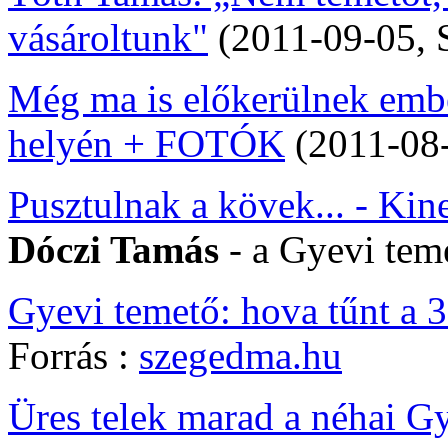
vásároltunk"
(2011-09-05, 
Még ma is előkerülnek emb
helyén + FOTÓK
(2011-08
Pusztulnak a kövek... - Kin
Dóczi Tamás
- a Gyevi tem
Gyevi temető: hova tűnt a 3
Forrás :
szegedma.hu
Üres telek marad a néhai G