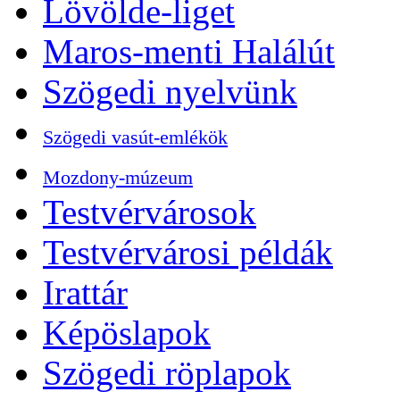
Lövölde-liget
Maros-menti Halálút
Szögedi nyelvünk
Szögedi vasút-emlékök
Mozdony-múzeum
Testvérvárosok
Testvérvárosi példák
Irattár
Képöslapok
Szögedi röplapok