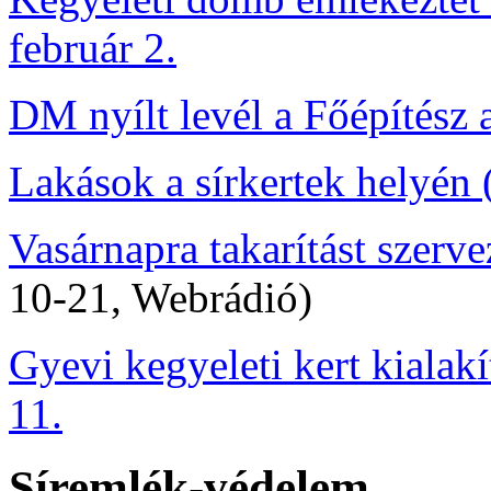
február 2.
DM nyílt levél a Főépítész 
Lakások a sírkertek helyén
Vasárnapra takarítást szer
10-21, Webrádió)
Gyevi kegyeleti kert kialak
11.
Síremlék-védelem