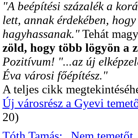
"A beépítési százalék a kor
lett, annak érdekében, hogy
hagyhassanak."
Tehát magya
zöld, hogy több lögyön a z
Pozitívum! "...az új elképzel
Éva városi főépítész."
A teljes cikk megtekintéséhe
Új városrész a Gyevi temet
20)
Tóth Tamás: „Nem temetőt, h