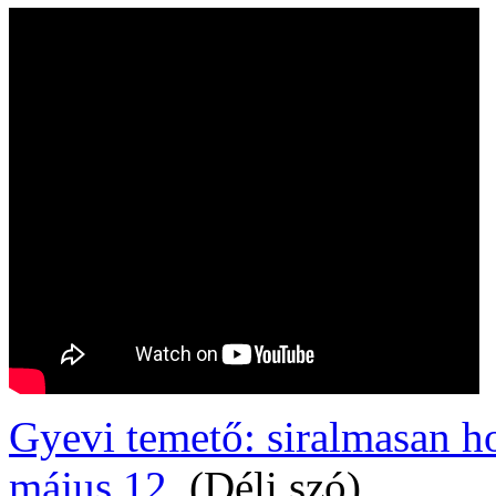
Gyevi temető: siralmasan ho
május 12.
(Déli szó)