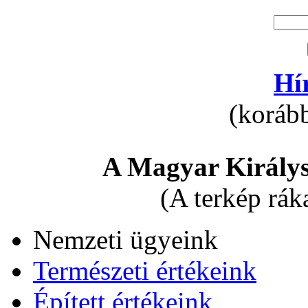
Hí
(korább
A Magyar Királys
(A terkép rák
Nemzeti ügyeink
Természeti értékeink
Épített értékeink