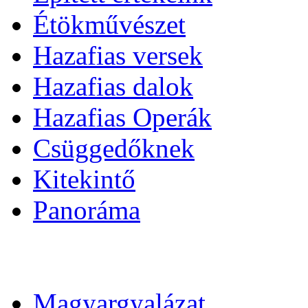
Étökművészet
Hazafias versek
Hazafias dalok
Hazafias Operák
Csüggedőknek
Kitekintő
Panoráma
Magyargyalázat