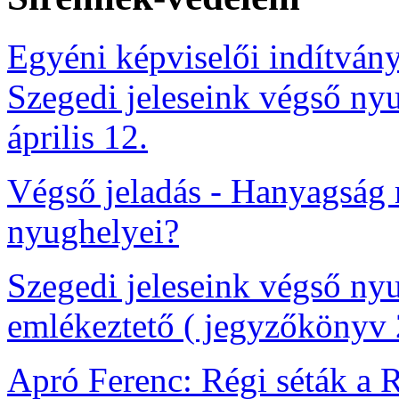
Egyéni képviselői indítván
Szegedi jeleseink végső ny
április 12.
Végső jeladás - Hanyagság 
nyughelyei?
Szegedi jeleseink végső ny
emlékeztető ( jegyzőkönyv 
Apró Ferenc: Régi séták a 