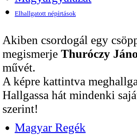
Elhallgatott népírtások
Akiben csordogál egy csöpp
megismerje
Thuróczy Jáno
művét.
A képre kattintva meghallga
Hallgassa hát mindenki sajá
szerint!
Magyar Regék