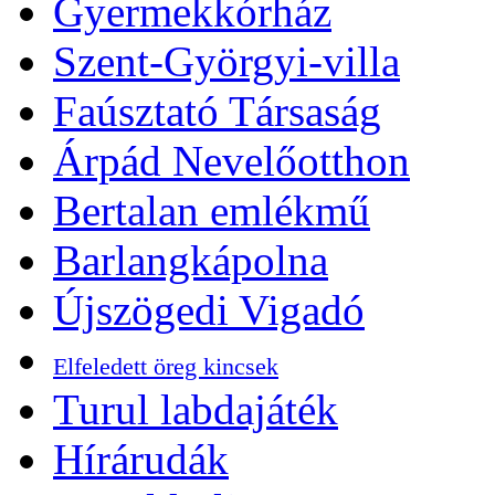
Gyermekkórház
Szent-Györgyi-villa
Faúsztató Társaság
Árpád Nevelőotthon
Bertalan emlékmű
Barlangkápolna
Újszögedi Vigadó
Elfeledett öreg kincsek
Turul labdajáték
Hírárudák