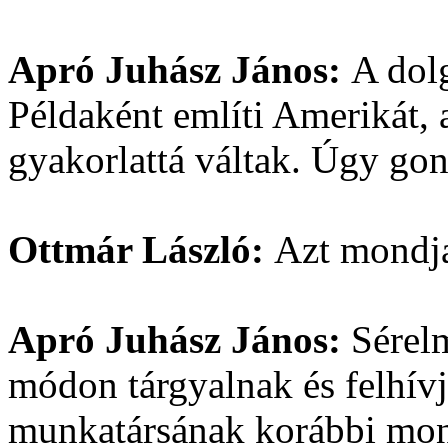
Apró Juhász János:
A dolg
Példaként említi Amerikát, 
gyakorlattá váltak. Úgy go
Ottmár László:
Azt mondja
Apró Juhász János:
Sérel
módon tárgyalnak és felhí
munkatársának korábbi monda