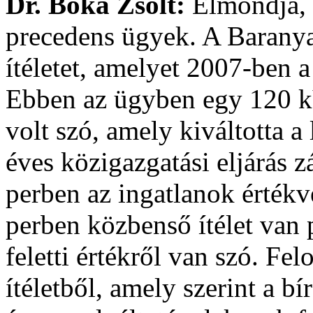
Dr. Bóka Zsolt:
Elmondja, 
precedens ügyek. A Barany
ítéletet, amelyet 2007-ben a
Ebben az ügyben egy 120 kV
volt szó, amely kiváltotta 
éves közigazgatási eljárás zá
perben az ingatlanok értékve
perben közbenső ítélet van p
feletti értékről van szó. Fe
ítéletből, amely szerint a b