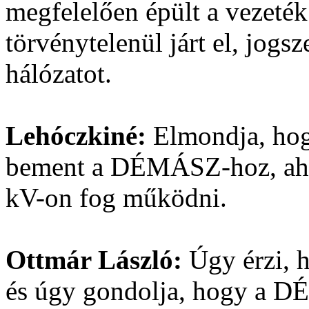
megfelelően épült a veze
törvénytelenül járt el, jogsz
hálózatot.
Lehóczkiné:
Elmondja, hogy
bement a DÉMÁSZ-hoz, ahol
kV-on fog működni.
Ottmár László:
Úgy érzi, h
és úgy gondolja, hogy a DÉ