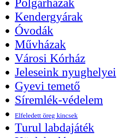
Polgárházak
Kendergyárak
Óvodák
Művházak
Városi Kórház
Jeleseink nyughelyei
Gyevi temető
Síremlék-védelem
Elfeledett öreg kincsek
Turul labdajáték