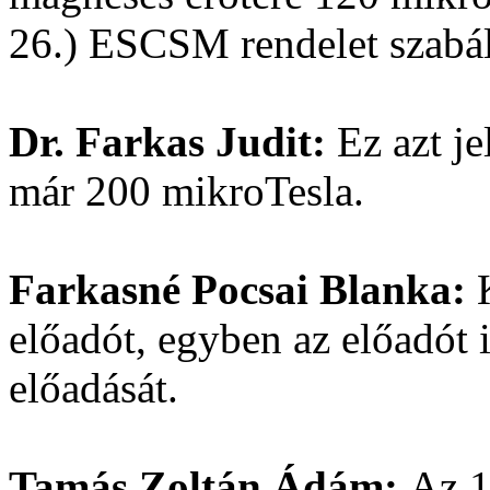
26.) ESCSM rendelet szabá
Dr. Farkas Judit:
Ez azt je
már 200 mikroTesla.
Farkasné Pocsai Blanka:
előadót, egyben az előadót i
előadását.
Tamás Zoltán Ádám:
Az 1