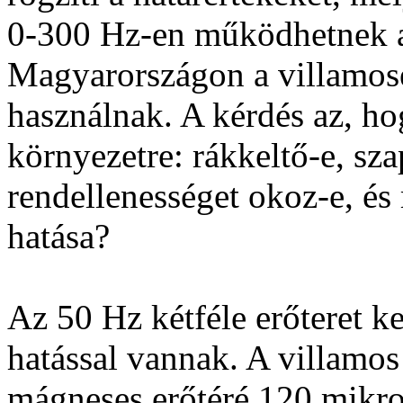
0-300 Hz-en működhetnek a
Magyarországon a villamose
használnak. A kérdés az, ho
környezetre: rákkeltő-e, sza
rendellenességet okoz-e, és
hatása?
Az 50 Hz kétféle erőteret k
hatással vannak. A villamos
mágneses erőtéré 120 mikroT