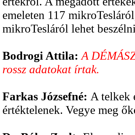
értékről. A megadott értéke
emeleten 117 mikroTesláról,
mikroTesláról lehet beszélni
Bodrogi Attila:
A DÉMÁSZ n
rossz adatokat írtak.
Farkas Józsefné:
A telkek 
értéktelenek. Vegye meg 