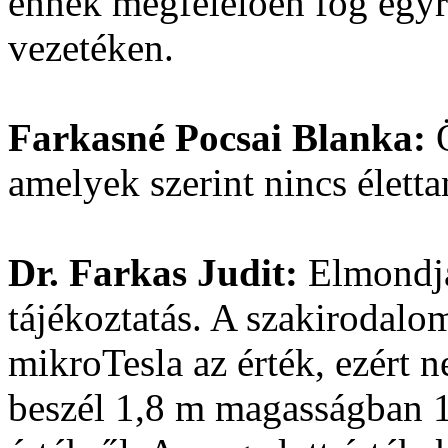
ennek megfelelően fog egyre
vezetéken.
Farkasné Pocsai Blanka:
amelyek szerint nincs életta
Dr. Farkas Judit:
Elmondja
tájékoztatás. A szakirodalom
mikroTesla az érték, ezért
beszél 1,8 m magasságban 1