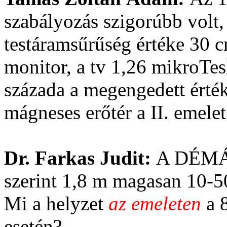
szabályozás szigorúbb volt,
testáramsűrűség értéke 30 
monitor, a tv 1,26 mikroTesl
százada a megengedett értékn
mágneses erőtér a II. emel
Dr. Farkas Judit:
A DÉMÁSZ
szerint 1,8 m magasan 10-50
Mi a helyzet
az emeleten
a 8
esetén?