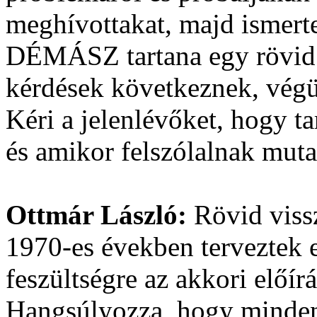
meghívottakat, majd ismerte
DÉMÁSZ tartana egy rövid p
kérdések következnek, végü
Kéri a jelenlévőket, hogy t
és amikor felszólalnak mut
Ottmár László:
Rövid viss
1970-es években terveztek 
feszültségre az akkori előí
Hangsúlyozza, hogy minden e