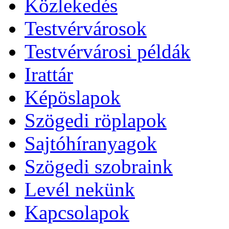
Közlekedés
Testvérvárosok
Testvérvárosi példák
Irattár
Képöslapok
Szögedi röplapok
Sajtóhíranyagok
Szögedi szobraink
Levél nekünk
Kapcsolapok