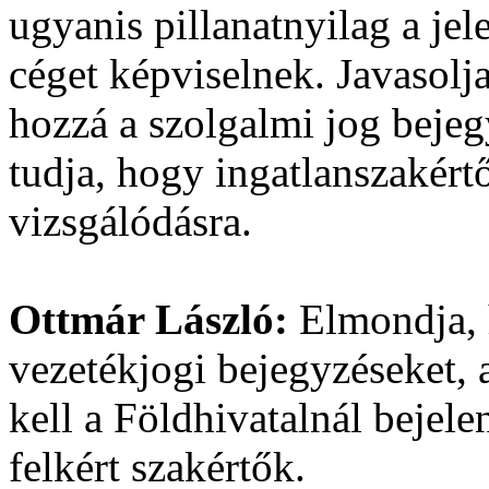
ugyanis pillanatnyilag a jel
céget képviselnek. Javasolj
hozzá a szolgalmi jog beje
tudja, hogy ingatlanszakér
vizsgálódásra.
Ottmár László:
Elmondja, 
vezetékjogi bejegyzéseket, 
kell a Földhivatalnál bejelen
felkért szakértők.