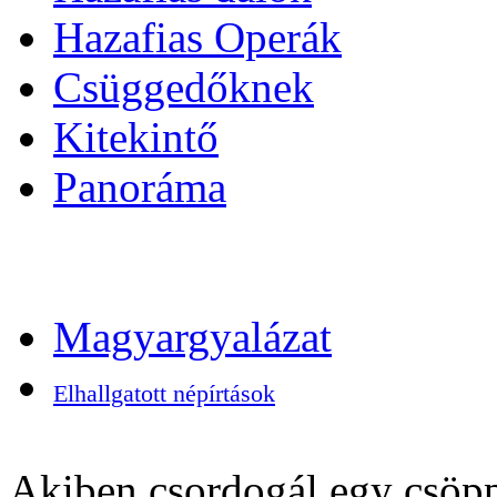
Hazafias Operák
Csüggedőknek
Kitekintő
Panoráma
Magyargyalázat
Elhallgatott népírtások
Akiben csordogál egy csöpp