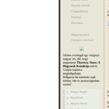
Hazafias Operák
a
Csüggedőknek
d
Kitekintő
Panoráma
Magyargyalázat
Elhallgatott népírtások
Akiben csordogál egy csöppnyi
magyar vér, illő, hogy
megismerje
Thuróczy János: A
Magyarok Krónikája
művét.
A képre kattintva
meghallgathatja.
Hallgassa hát mindenki saját
értelme, hite és azonosságtudata
szerint!
l
Magyar Regék
t
Regefilmek
H
Magyar Mesék
t