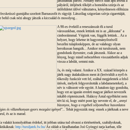
játszhatnak párost. Néhány meccs után apu lesétál a
pályáról, ütőjének tőkéjét a homokba szúrja és az
ütőfelületet ülővé változtatva, kényelmesen előhúzza
 fecskeúszó gumijába szorított Barnaszofit és rágyújt. Látszólag szigorúan szívja cigarettáját,
e belül csak nézi ahogy játszik a kiccsalád és mosolyog...
A 90-es évektől a reneszánszát éli a turul
városunkban, ennek lettünk mi is az „áldozatai" a
cimboráimmal. Végünk van, függők lettünk... Az a
helyzet, hogy lehetne itt hagyományőrzésről
beszélni tulajdonképpen, de az valahogy olyan
heroikusan hangzik... Amikor mi turulozunk, nem
gondolunk ilyesmire, csak játszunk. Akkor az a
lényeg, hogy minél nehezebben visszaüthetőn adjuk
vissza a labdát, semmi más.
Ja, és még valami. Amikor a XX. század közepén a
játék nagy átalakuláson ment át (lerövidült a nyél és
tőkesúly funkciót vett fel, ezáltal megjelentek a felső
ütések, melyek felgyorsították a labdameneteket), a
név is változott vele együtt. A hatalom úgy gondolta,
hogy ezt az igazán eredeti magyar játékot nevezzék
inkább röptenisznek. Halácsy Antal egyébként nem
tért ki rá, hogy miért pont így nevezte el, de
„annyi
bizonyos, hogy a regebeli sólyoméhoz hasonlatos
égies és villanékonyan gyors mozgást igényel"
... Tehát jegyezzük meg: ennek a játéknak a neve
urul, és az is marad.
a valakit komolyabban érdekel, itt jobban utána tud olvasni a történetének, szabályoknak,
aktikáknak:
http://turuljatek.fw.hu/
Az oldalt a fáradhatatlan Joó Gyöngyi tarja karban, tőle