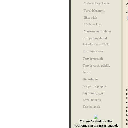
A
Elfeledett öreg kincsek
T
Turul labdajáték
é
Hírárudák
Lövölde-liget
Maros-menti Halálút
Szögedi nyelvünk
Szögedi vasút-emlékök
Mozdony-múzeum
Testvérvárosok
Testvérvárosi példák
Irattár
Képöslapok
Szögedi röplapok
e
Sajtóhíranyagok
ú
d
Levél nekünk
n
a
Kapcsolapok
n
f
s
Mátyás Szabolcs - Illik
ö
tudnom, mert magyar vagyok