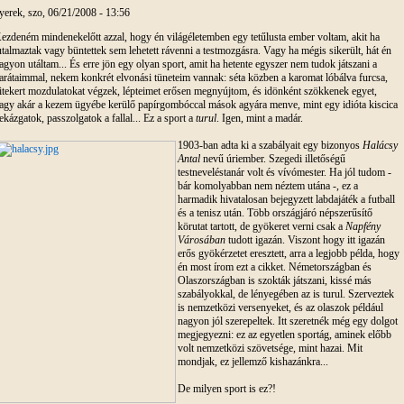
yerek, szo, 06/21/2008 - 13:56
ezdeném mindenekelőtt azzal, hogy én világéletemben egy tetűlusta ember voltam, akit ha
utalmaztak vagy büntettek sem lehetett rávenni a testmozgásra. Vagy ha mégis sikerült, hát én
agyon utáltam... És erre jön egy olyan sport, amit ha hetente egyszer nem tudok játszani a
arátaimmal, nekem konkrét elvonási tüneteim vannak: séta közben a karomat lóbálva furcsa,
itekert mozdulatokat végzek, lépteimet erősen megnyújtom, és idönként szökkenek egyet,
agy akár a kezem ügyébe kerülő papírgombóccal mások agyára menve, mint egy idióta kiscica
ekázgatok, passzolgatok a fallal... Ez a sport a
turul
. Igen, mint a madár.
1903-ban adta ki a szabályait egy bizonyos
Halácsy
Antal
nevű úriember. Szegedi illetőségű
testneveléstanár volt és vívómester. Ha jól tudom -
bár komolyabban nem néztem utána -, ez a
harmadik hivatalosan bejegyzett labdajáték a futball
és a tenisz után. Több országjáró népszerűsítő
körutat tartott, de gyökeret verni csak a
Napfény
Városában
tudott igazán. Viszont hogy itt igazán
erős gyökérzetet eresztett, arra a legjobb példa, hogy
én most írom ezt a cikket. Németországban és
Olaszországban is szokták játszani, kissé más
szabályokkal, de lényegében az is turul. Szerveztek
is nemzetközi versenyeket, és az olaszok például
nagyon jól szerepeltek. Itt szeretnék még egy dolgot
megjegyezni: ez az egyetlen sportág, aminek előbb
volt nemzetközi szövetsége, mint hazai. Mit
mondjak, ez jellemző kishazánkra...
De milyen sport is ez?!