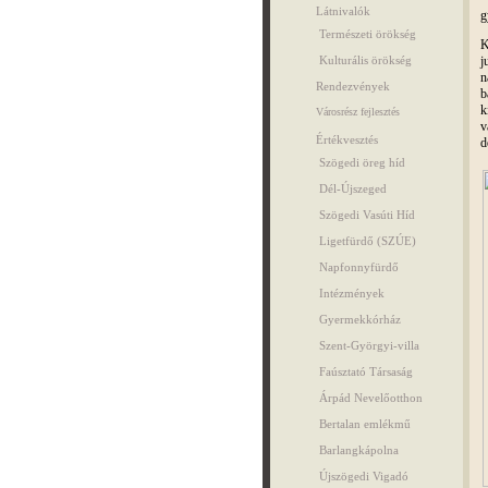
Látnivalók
g
Természeti örökség
K
j
Kulturális örökség
n
Rendezvények
b
k
Városrész fejlesztés
v
Értékvesztés
d
Szögedi öreg híd
Dél-Újszeged
Szögedi Vasúti Híd
Ligetfürdő (SZÚE)
Napfonnyfürdő
Intézmények
Gyermekkórház
Szent-Györgyi-villa
Faúsztató Társaság
Árpád Nevelőotthon
Bertalan emlékmű
Barlangkápolna
Újszögedi Vigadó