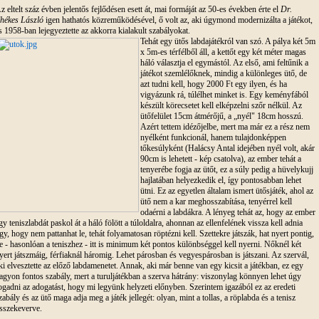
z eltelt száz évben jelentős fejlődésen esett át, mai formáját az 50-es években érte el
Dr.
hékes László
igen hathatós közreműködésével, ő volt az, aki úgymond modernizálta a játékot,
s 1958-ban lejegyeztette az akkorra kialakult szabályokat.
Tehát egy ütős labdajátékról van szó. A pálya két 5m
x 5m-es térfélből áll, a kettőt egy két méter magas
háló választja el egymástól. Az első, ami feltűnik a
játékot szemlélőknek, mindig a különleges ütő, de
azt tudni kell, hogy 2000 Ft egy ilyen, és ha
vigyázunk rá, túlélhet minket is. Egy keményfából
készült körecsetet kell elképzelni szőr nélkül. Az
ütőfelület 15cm átmérőjű, a „nyél" 18cm hosszú.
Azért tettem idézőjelbe, mert ma már ez a rész nem
nyélként funkcionál, hanem tulajdonképpen
tőkesúlyként (Halácsy Antal idejében nyél volt, akár
90cm is lehetett - kép csatolva), az ember tehát a
tenyerébe fogja az ütőt, ez a súly pedig a hüvelykujj
hajlatában helyezkedik el, így pontosabban lehet
ütni. Ez az egyetlen általam ismert ütősjáték, ahol az
ütő nem a kar meghosszabítása, tenyérrel kell
odaérni a labdákra. A lényeg tehát az, hogy az ember
gy teniszlabdát paskol át a háló fölött a túloldalra, ahonnan az ellenfelének vissza kell adnia
gy, hogy nem pattanhat le, tehát folyamatosan röptézni kell. Szettekre játszák, hat nyert pontig,
e - hasonlóan a teniszhez - itt is minimum két pontos különbséggel kell nyerni. Nőknél két
yert játszmáig, férfiaknál háromig. Lehet párosban és vegyespárosban is játszani. Az szervál,
ki elvesztette az előző labdamenetet. Annak, aki már benne van egy kicsit a játékban, ez egy
agyon fontos szabály, mert a turuljátékban a szerva hátrány: viszonylag könnyen lehet úgy
ogadni az adogatást, hogy mi legyünk helyzeti előnyben. Szerintem igazából ez az eredeti
zabály és az ütő maga adja meg a játék jellegét: olyan, mint a tollas, a röplabda és a tenisz
sszekeverve.