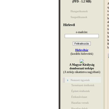
(PFD - 1.2 MB)
A
s
s
Hungarikumok
o
Szegedikumok
l
a
Hírlevél
ü
f
e-mailcím:
f
l
l
K
h
Hírlevéltár
(korábbi hírlevelek)
A Magyar Királyság
domborzati terképe
(A terkép rákattintva nagyítható)
Nemzeti ügyeink
Természeti értékeink
Épített értékeink
Étökművészet
Hazafias versek
Hazafias dalok