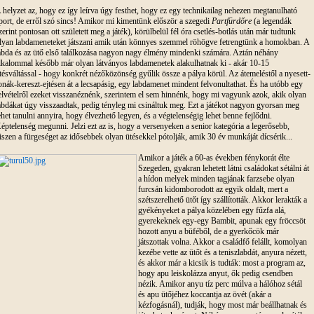
 helyzet az, hogy ez így leírva úgy festhet, hogy ez egy technikailag nehezen megtanulható
port, de erről szó sincs! Amikor mi kimentünk először a szegedi
Partfürdőre
(a legendák
zerint pontosan ott született meg a játék), körülbelül fél óra csetlés-botlás után már tudtunk
lyan labdameneteket játszani amik után könnyes szemmel röhögve fetrengtünk a homokban. A
abda és az ütő első találkozása nagyon nagy élmény mindenki számára. Aztán néhány
lkalommal később már olyan látványos labdamenetek alakulhatnak ki - akár 10-15
tésváltással - hogy konkrét nézőközönség gyűlik össze a pálya körül. Az átemeléstől a nyesett-
onák-kereszt-ejtésen át a lecsapásig, egy labdamenet mindent felvonultathat. És ha utóbb egy
elvételről ezeket visszanéznénk, szerintem el sem hinnénk, hogy mi vagyunk azok, akik olyan
abdákat úgy visszaadtak, pedig tényleg mi csináltuk meg. Ezt a játékot nagyon gyorsan meg
ehet tanulni annyira, hogy élvezhető legyen, és a végtelenségig lehet benne fejlődni.
éptelenség megunni. Jelzi ezt az is, hogy a versenyeken a senior kategória a legerősebb,
iszen a fürgeséget az idősebbek olyan ütésekkel pótolják, amik 30 év munkáját dícsérik...
Amikor a játék a 60-as években fénykorát élte
Szegeden, gyakran lehetett látni családokat sétálni át
a hídon melyek minden tagjának farzsebe olyan
furcsán kidomborodott az egyik oldalt, mert a
szétszerelhető ütőt így szállították. Akkor lerakták a
gyékényeket a pálya közelében egy fűzfa alá,
gyerekeknek egy-egy Bambit, apunak egy fröccsöt
hozott anyu a büféből, de a gyerkőcök már
játszottak volna. Akkor a családfő felállt, komolyan
kezébe vette az ütőt és a teniszlabdát, anyura nézett,
és akkor már a kicsik is tudták: most a program az,
hogy apu leiskolázza anyut, ők pedig csendben
nézik. Amikor anyu tíz perc múlva a hálóhoz sétál
és apu ütőjéhez koccantja az övét (akár a
kézfogásnál), tudják, hogy most már beállhatnak és