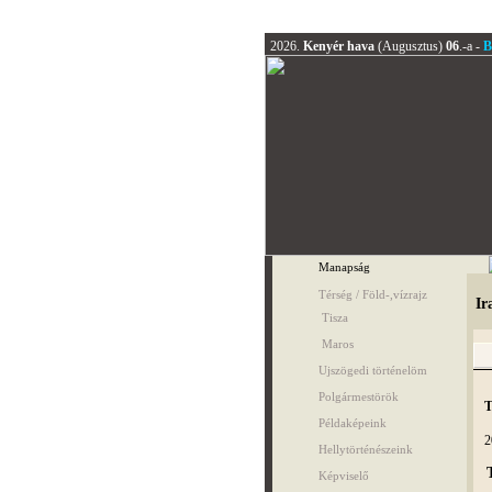
2026.
Kenyér hava
(Augusztus)
06
.-a -
B
Manapság
Térség / Föld-,vízrajz
Ir
Tisza
Maros
Ujszögedi történelöm
Polgármestörök
T
Példaképeink
2
Hellytörténészeink
Képviselő