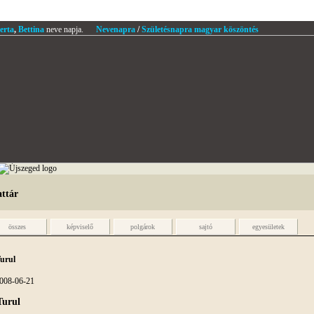
erta
,
Bettina
neve napja.
Nevenapra
/
Születésnapra magyar köszöntés
attár
összes
képviselő
polgárok
sajtó
egyesületek
urul
008-06-21
Turul