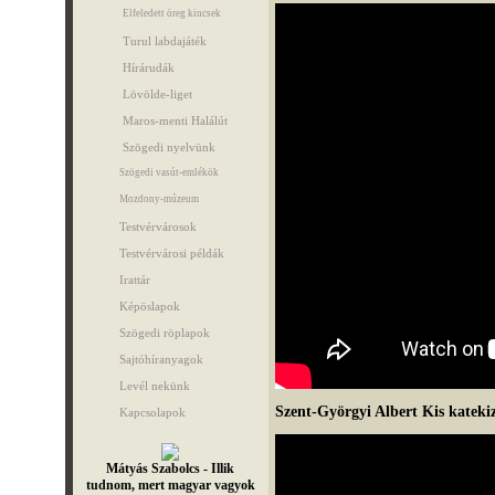
Elfeledett öreg kincsek
Turul labdajáték
Hírárudák
Lövölde-liget
Maros-menti Halálút
Szögedi nyelvünk
Szögedi vasút-emlékök
Mozdony-múzeum
Testvérvárosok
Testvérvárosi példák
Irattár
Képöslapok
Szögedi röplapok
Sajtóhíranyagok
Levél nekünk
Szent-Györgyi Albert Kis katek
Kapcsolapok
Mátyás Szabolcs - Illik
tudnom, mert magyar vagyok