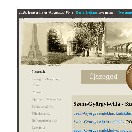
2026.
Kenyér hava
(Augusztus)
06
.-a -
Berta
,
Bettina
neve napja.
Nevenap
Manapság
Térség / Föld-,vízrajz
Tisza
Maros
Ujszögedi történelöm
Szent-Györgyi-villa -
Sz
Polgármestörök
Szent-Györgyi emlékház kialakítása
Példaképeink
Hellytörténészeink
Szent-Györgyi Albert emlékév
(20
Képviselő
Szent-Györgyi emlékhelyet szeret