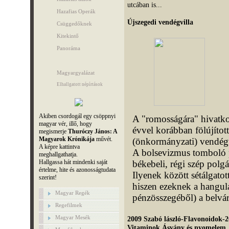
utcában is...
Hazafias Operák
Újszegedi vendégvilla
Csüggedőknek
Kitekintő
Panoráma
Magyargyalázat
Elhallgatott népírtások
Akiben csordogál egy csöppnyi
A "romosságára" hivatko
magyar vér, illő, hogy
évvel korábban fölújított
megismerje
Thuróczy János: A
Magyarok Krónikája
művét.
(önkormányzati) vendégv
A képre kattintva
A bolsevizmus tomboló pa
meghallgathatja.
Hallgassa hát mindenki saját
békebeli, régi szép polgá
értelme, hite és azonosságtudata
Ilyenek között sétálgatot
szerint!
hiszen ezeknek a hangula
Magyar Regék
pénzösszegéből) a belvár
Regefilmek
Magyar Mesék
2009 Szabó lászló-Flavonoidok-2
Vitaminok,Ásvány és nyomelem