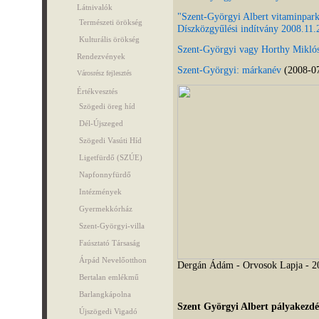
Látnivalók
"Szent-Györgyi Albert vitaminpark 
Természeti örökség
Díszközgyűlési indítvány 2008.11.2
Kulturális örökség
Szent-Györgyi vagy Horthy Mikló
Rendezvények
Szent-Györgyi: márkanév
(2008-07
Városrész fejlesztés
Értékvesztés
Szögedi öreg híd
Dél-Újszeged
Szögedi Vasúti Híd
Ligetfürdő (SZÚE)
Napfonnyfürdő
Intézmények
Gyermekkórház
Szent-Györgyi-villa
Faúsztató Társaság
Árpád Nevelőotthon
Dergán Ádám - Orvosok Lapja - 2
Bertalan emlékmű
Barlangkápolna
Szent Györgyi Albert pályakezdé
Újszögedi Vigadó