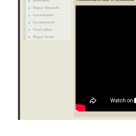
Mesefilmek
Magyar Népmesék
Gyermekdalok
Gyermekversek
Versek dalban
Magyar Versek