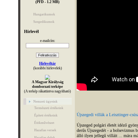
(PFD - 1.2 MB)
Hungarikumok
Szegedikumok
Hírlevél
e-mailcím:
Hírlevéltár
(korábbi hírlevelek)
A Magyar Királyság
domborzati terképe
(A terkép rákattintva nagyítható)
Nemzeti ügyeink
Természeti értékeink
Újszegedi villák a Leisztinger-csús
Épített értékeink
Étökművészet
Újszeged polgári életét idéző gyön
derűs Újszegedét - a bolsevizmus br
Hazafias versek
álló ilyen jellegű villáit ... mára 
Hazafias dalok