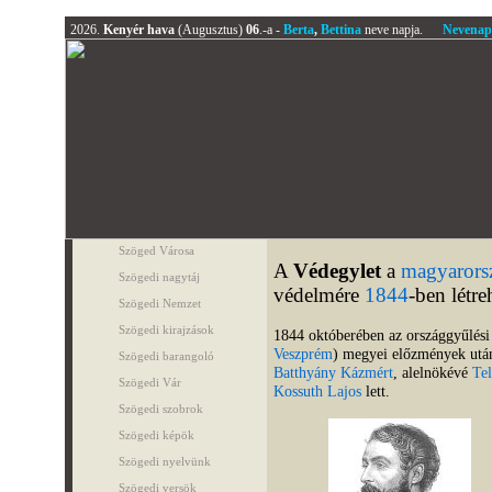
2026.
Kenyér hava
(Augusztus)
06
.-a -
Berta
,
Bettina
neve napja.
Nevenap
Szöged Városa
A
Védegylet
a
magyarors
Szögedi nagytáj
védelmére
1844
-ben létre
Szögedi Nemzet
Szögedi kirajzások
1844 októberében az országgyűlés
Veszprém
) megyei előzmények után
Szögedi barangoló
Batthyány Kázmért
, alelnökévé
Tel
Szögedi Vár
Kossuth Lajos
lett.
Szögedi szobrok
Szögedi képök
Szögedi nyelvünk
Szögedi versök