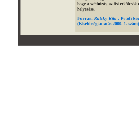
hogy a széthúzás, az ősi erkölcsök 
helyezése.
Forrás:
Ratzky Rita :
Petőfi kö
(Kisebbségkutatás 2000. 1. szám