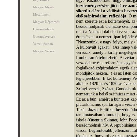
ügye. Köztudomású, hogy e mozg
kezdeményezésére jött létre azut
Magyar Mesék
sikerült elérni a védővám bevezet
Mesefilmek
első szépirodalmi reflexiója.
Ő mag
nem szerette ezt a költeményét, az 
Magyar Népmesék
beszédmódjának elemzése szempontj
Gyermekdalok
mert a Nemzeti dal előtt ez volt a
érdekében: a nemzeti ipar fejlődés
Gyermekversek
"Nemzetünk, e nagy folyó, mely / M
Versek dalban
A különvált ágakat." (Az innep való
Magyar Versek
versszak, amely a király megeléged
ironikusan értelmezhető. A széttart
veszedelme és a református egyház
foglalkozó szépirodalom egyik al
mondjátok nekem...) és az Isten cs
legteljesebben. E két költemény Pe
által az 1820-as és 1830-as évekbe
Zrínyi-versek, Szózat, Gondolatok 
nemzetünk a belső széthúzás miatt 
Ez az a bűn, amiért a büntetést ka
plutarkhizmus spártai ágára vezeti 
Takáts József Politikai beszédmód
tanulmányában kimutatja, hogy ez 
iskola (Quentin Skinner, John Poco
beszédmódnak hív. A republikánus 
vissza. Legfontosabb jellemzőit Tak
témája az, hogy mi az oka a nemzet