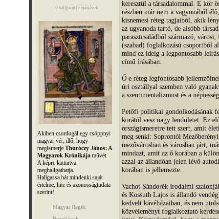
keresztül a társadalommal. E kör ö
Elhallgatott népírtások
részben már nem a vagyonából élő, 
kisnemesi réteg tagjaiból, akik lén
az ugyanoda tartó, de alsóbb társad
parasztcsaládból származó, városi,
(szabad) foglalkozású csoportból al
mind ez ideig a legpontosabb leírás
című írásában.
Ő e réteg legfontosabb jellemzőine
úri osztállyal szemben való gyanakv
a szentimentalizmust és a népiesség
Petőfi politikai gondolkodásának f
korától vesz nagy lendületet. Ez el
országismeretre tett szert, amit él
Akiben csordogál egy csöppnyi
meg senki: Soprontól Mezőberényig
magyar vér, illő, hogy
mezővárosban és városban járt, más
megismerje
Thuróczy János: A
mindazt, amit az ő korában a külön
Magyarok Krónikája
művét.
azzal az állandóan jelen lévő autod
A képre kattintva
korában is jellemezte.
meghallgathatja.
Hallgassa hát mindenki saját
értelme, hite és azonosságtudata
Vachot Sándorék irodalmi szalonjáb
szerint!
és Kossuth Lajos is állandó vendég)
kedvelt kávéházaiban, és nem utol
Magyar Regék
közvéleményt foglalkoztató kérdés
Regefilmek