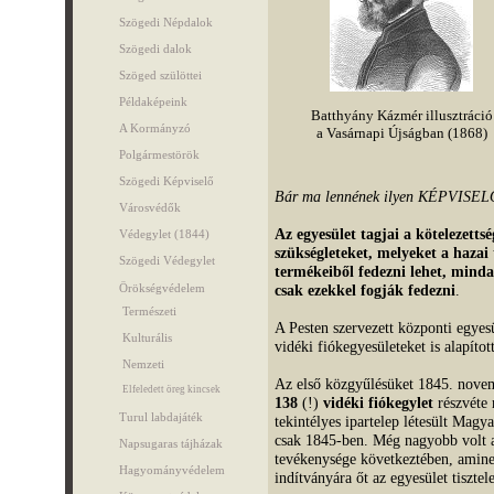
Szögedi Népdalok
Szögedi dalok
Szöged szülöttei
Példaképeink
Batthyány Kázmér illusztráció
A Kormányzó
a Vasárnapi Újságban (1868)
Polgármestörök
Szögedi Képviselő
Bár ma lennének ilyen KÉPVISELŐ
Városvédők
Az egyesület tagjai a kötelezetts
Védegylet (1844)
szükségleteket, melyeket a hazai 
Szögedi Védegylet
termékeiből fedezni lehet, minda
Örökségvédelem
csak ezekkel fogják fedezni
.
Természeti
A Pesten szervezett központi egyesü
Kulturális
vidéki fiókegyesületeket is alapítot
Nemzeti
Az első közgyűlésüket 1845. novem
Elfeledett öreg kincsek
138
(!)
vidéki fiókegylet
részvéte m
Turul labdajáték
tekintélyes ipartelep létesült Magy
csak 1845-ben. Még nagyobb volt 
Napsugaras tájházak
tevékenysége következtében, amine
Hagyományvédelem
indítványára őt az egyesület tisztele