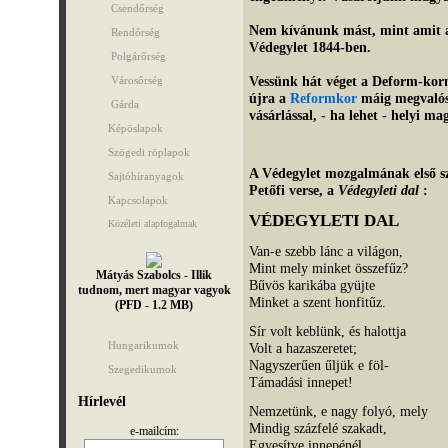
Csendőrség
Nem kívánunk mást, mint amit
Rendőrség
Védegylet 1844-ben.
Polgárőrség
Vessünk hát véget a Deform-kor
Városőrség
újra a
Reformkor
máig megvalós
Gárda
vásárlással, - ha lehet - helyi ma
Képöslapok
Szögedi röplapok
A Védegylet mozgalmának első s
Sajtóhíranyagok
Petőfi verse, a
Védegyleti dal
:
Kapcsolapok
VÉDEGYLETI DAL
Közéleti alapfogalmak
Van-e szebb lánc a világon,
Mint mely minket összefűz?
Mátyás Szabolcs - Illik
Bűvös karikába gyüjte
tudnom, mert magyar vagyok
Minket a szent honfitűz.
(PFD - 1.2 MB)
Sír volt keblünk, és halottja
Hungarikumok
Volt a hazaszeretet;
Nagyszerűen űljük e föl-
Szegedikumok
Támadási innepet!
Hírlevél
Nemzetünk, e nagy folyó, mely
Mindig százfelé szakadt,
e-mailcím:
Egyesítve innepénél