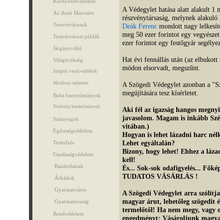
Környezetvédelem
A Védegylet hatása alatt alakult 1 
Az iható Marosért
részvénytársaság, melynek alakuló k
Testvérvárosok
Deák Ferenc
mondott nagy lelkesít
meg 50 ezer forintot egy vegyészet
Testvérvárosi példák
ezer forintot egy festőgyár segélye
Járgányváltó
Hat évi fennállás után (az elbukott
Világörökség
módon elsorvadt, megszűnt.
Szögedi vasút-emlékök
Mozdony-múzeum
A Szögedi Védegylet azonban a "S
megújítására tesz kísérletet.
Bolsi barmolmányok
Neobolsi barmolmányok
Aki fél az igazság hangos megnyi
javasolom. Magam is inkább Szé
Szúnyogok
vitában.)
Egészségvédelem
Hogyan is lehet lázadni harc nélk
Lehet egyáltalán?
Testedzés
Bizony, hogy lehet! Ehhez a láz
Gazdaságvédelem
kell!
Bazáruházak
És... Sok-sok odafigyelés... Főké
TUDATOS VÁSÁRLÁS !
Árkádok
Gyarmatváros
A Szögedi Védegylet arra szólítja
magyar árut, lehetőleg szögedit é
Gyarmatország
termelőtől! Ha nem megy, vagy o
Rendvédelem
engedményt: Vásároljunk magyar