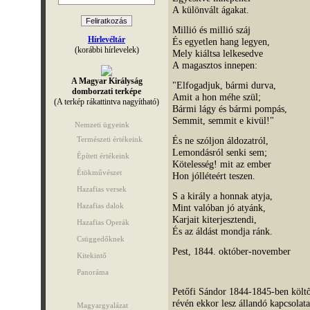
A különvált ágakat.
Millió és millió száj
Hírlevéltár
És egyetlen hang legyen,
(korábbi hírlevelek)
Mely kiáltsa lelkesedve
A magasztos innepen:
A Magyar Királyság
"Elfogadjuk, bármi durva,
domborzati terképe
Amit a hon méhe szül;
(A terkép rákattintva nagyítható)
Bármi lágy és bármi pompás,
Semmit, semmit e kivül!"
Nemzeti ügyeink
Természeti értékeink
És ne szóljon áldozatról,
Lemondásról senki sem;
Épített értékeink
Kötelesség! mit az ember
Étökművészet
Hon jólléteért teszen.
Hazafias versek
S a király a honnak atyja,
Hazafias dalok
Mint valóban jó atyánk,
Karjait kiterjesztendi,
Hazafias Operák
És az áldást mondja ránk.
Csüggedőknek
Pest, 1844. október-november
Kitekintő
Panoráma
Petőfi Sándor 1844-1845-ben költők
révén ekkor lesz állandó kapcsolata
Magyargyalázat