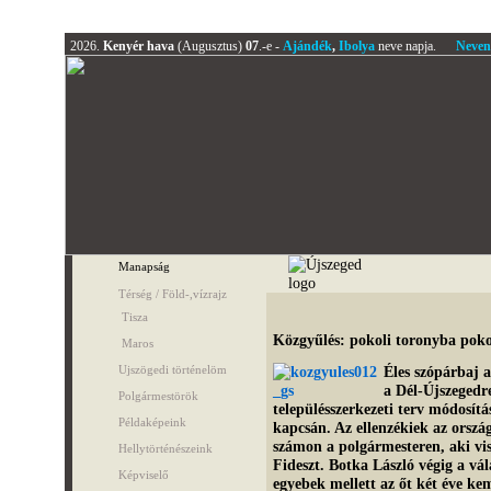
2026.
Kenyér hava
(Augusztus)
07
.-e -
Ajándék
,
Ibolya
neve napja.
Neven
Manapság
Térség / Föld-,vízrajz
Tisza
Közgyűlés: pokoli toronyba poko
Maros
Ujszögedi történelöm
Éles szópárbaj a
a Dél-Újszegedre
Polgármestörök
településszerkezeti terv módosítás
Példaképeink
kapcsán. Az ellenzékiek az ország
számon a polgármesteren, aki visz
Hellytörténészeink
Fideszt. Botka László végig a vál
Képviselő
egyebek mellett az őt két éve ke