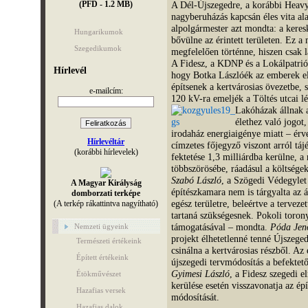
(PFD - 1.2 MB)
A Dél-Újszegedre, a korábbi Heavyt
nagyberuházás kapcsán éles vita ala
alpolgármester azt mondta: a kere
Hungarikumok
bővülne az érintett területen. Ez a
Szegedikumok
megfelelően történne, hiszen csak
A Fidesz, a KDNP és a Lokálpatrióta
Hírlevél
hogy Botka Lászlóék az emberek ell
építsenek a kertvárosias övezetbe, 
e-mailcím:
120 kV-ra emeljék a Töltés utcai lé
Lakóházak állnak a
élethez való jogot
irodaház energiaigénye miatt – érv
Hírlevéltár
címzetes főjegyző viszont arról táj
(korábbi hírlevelek)
fektetése 1,3 milliárdba kerülne, 
többszörösébe, ráadásul a költsége
Szabó László
, a Szögedi Védegylet 
A Magyar Királyság
építészkamara nem is tárgyalta az á
domborzati terképe
egész területre, beleértve a tervezet
(A terkép rákattintva nagyítható)
tartaná szükségesnek. Pokoli toron
támogatásával – mondta.
Póda Je
Nemzeti ügyeink
projekt élhetetlenné tenné Újszeg
Természeti értékeink
csinálna a kertvárosias részből. Az 
Épített értékeink
újszegedi tervmódosítás a befektető,
Gyimesi László
, a Fidesz szegedi e
Étökművészet
kerülése esetén visszavonatja az épí
Hazafias versek
módosítását.
Hazafias dalok