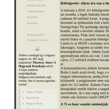
Költségvetés: súlyos ára van a l
Hazafias Operák
A szócsata a 2010. évi költségvetés
Csüggedőknek
azt mondta, a legek büdzséje készül
Kitekintő
csaknem 69 milliárd forint. A polgá
keresztül az építkezések évét a bef
Panoráma
Szentgyörgyi Pál gazdasági alpolgá
kiadási, mind a bevételi oldalon 3
Magyargyalázat
vezérszónoka, Póda Jenő viszont ép
szorító hiány és a pazarlás költségv
Elhallgatott népírtások
László és az MSZP-s kormány tevék
lakosságot, Szegeden az utóbbi év
közszolgáltatási díjak.
Juhász Gyul
Akiben csordogál egy csöppnyi
egyensúlynak súlyos ára van: 5 milli
magyar vér, illő, hogy
város, 2,5 milliárd értékben bocsáto
megismerje
Thuróczy János: A
el.
Magyarok Krónikája
művét.
A kommunikációra költött forintok
A képre kattintva
Botka László azzal érvelt, hogy a 
meghallgathatja.
megyei önkormányzat, pedig jóval n
Hallgassa hát mindenki saját
kifejtették: a polgármester nem sz
értelme, hite és azonosságtudata
szerint!
adott évi 112 milliót. Kalmár Fere
hónapokkal ezelőtt kikérte a szege
Magyar Regék
szerződéseit, de a mai napig nem k
vetette oda
Solymos László
(MSZP) v
Regefilmek
Magyar Mesék
A 71-es busz vonalát módosítják