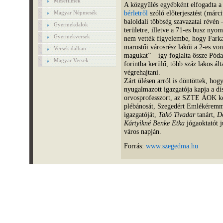
Mesefilmek
A közgyűlés egyébként elfogadta a
bérletről
szóló előterjesztést (márci
Magyar Népmesék
baloldali többség szavazatai révén
Gyermekdalok
területre, illetve a 71-es busz ny
Gyermekversek
nem vették figyelembe, hogy Farkas
marostői városrész lakói a 2-es von
Versek dalban
magukat” – így foglalta össze Póda
Magyar Versek
forintba kerülő, több száz lakos á
végrehajtani.
Zárt ülésen arról is döntöttek, ho
nyugalmazott igazgatója kapja a dí
orvosprofesszort, az SZTE ÁOK ko
plébánosát, Szegedért Emlékérem
igazgatóját,
Takó Tivadar
tanárt,
D
Kártyikné Benke Etka
jógaoktatót 
város napján.
Forrás:
www.szegedma.hu