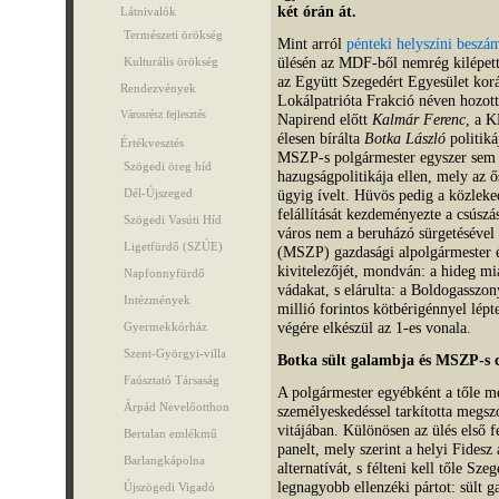
két órán át.
Látnivalók
Természeti örökség
Mint arról
pénteki helyszíni besz
ülésén az MDF-ből nemrég kilépet
Kulturális örökség
az Együtt Szegedért Egyesület korá
Rendezvények
Lokálpatrióta Frakció néven hozott
Városrész fejlesztés
Napirend előtt
Kalmár Ferenc
, a 
élesen bírálta
Botka László
politiká
Értékvesztés
MSZP-s polgármester egyszer sem 
Szögedi öreg híd
hazugságpolitikája ellen, mely az 
Dél-Újszeged
ügyig ívelt. Hüvös pedig a közleked
felállítását kezdeményezte a csúszá
Szögedi Vasúti Híd
város nem a beruházó sürgetésével
Ligetfürdő (SZÚE)
(MSZP) gazdasági alpolgármester é
kivitelezőjét, mondván: a hideg mia
Napfonnyfürdő
vádakat, s elárulta: a Boldogasszo
Intézmények
millió forintos kötbérigénnyel lépt
végére elkészül az 1-es vonala.
Gyermekkórház
Szent-Györgyi-villa
Botka sült galambja és MSZP-s 
Faúsztató Társaság
A polgármester egyébként a tőle me
Árpád Nevelőotthon
személyeskedéssel tarkította megszó
vitájában. Különösen az ülés első 
Bertalan emlékmű
panelt, mely szerint a helyi Fidesz
Barlangkápolna
alternatívát, s félteni kell tőle Sze
legnagyobb ellenzéki pártot: sült g
Újszögedi Vigadó