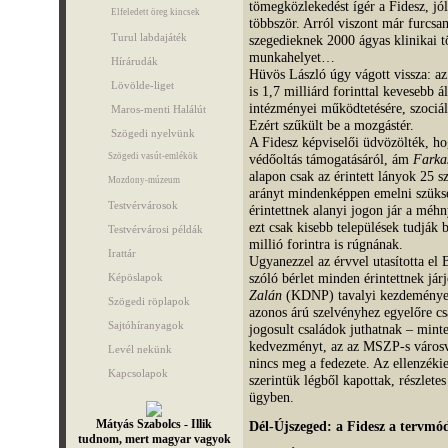
tömegközlekedést ígér a Fidesz, jól
Elfeledett öreg kincsek
többször. Arról viszont már furcsamó
Turul labdajáték
szegedieknek 2000 ágyas klinikai t
munkahelyet…
Hírárudák
Hüvös László úgy vágott vissza: a
Lövölde-liget
is 1,7 milliárd forinttal kevesebb 
intézményei működtetésére, szociál
Maros-menti Halálút
Ezért szűkült be a mozgástér.
Szögedi nyelvünk
A Fidesz képviselői üdvözölték, ho
Szögedi vasút-emlékök
védőoltás támogatásáról, ám
Farka
alapon csak az érintett lányok 25 sz
Mozdony-múzeum
arányt mindenképpen emelni szüks
Testvérvárosok
érintettnek alanyi jogon jár a méhn
ezt csak kisebb települések tudják 
Testvérvárosi példák
millió forintra is rúgnának.
Irattár
Ugyanezzel az érvvel utasította el
szóló bérlet minden érintettnek já
Képöslapok
Zalán
(KDNP) tavalyi kezdeményezé
Szögedi röplapok
azonos árú szelvényhez egyelőre c
Sajtóhíranyagok
jogosult családok juthatnak – min
kedvezményt, az az MSZP-s városve
Levél nekünk
nincs meg a fedezete. Az ellenzéki
Kapcsolapok
szerintük légből kapottak, részlet
ügyben.
Mátyás Szabolcs - Illik
Dél-Újszeged: a Fidesz a tervmód
tudnom, mert magyar vagyok