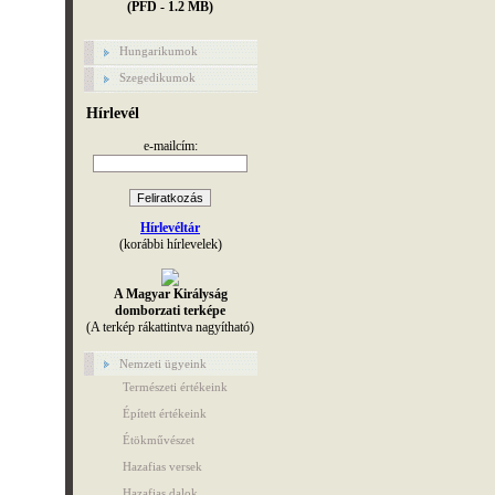
(PFD - 1.2 MB)
Hungarikumok
Szegedikumok
Hírlevél
e-mailcím:
Hírlevéltár
(korábbi hírlevelek)
A Magyar Királyság
domborzati terképe
(A terkép rákattintva nagyítható)
Nemzeti ügyeink
Természeti értékeink
Épített értékeink
Étökművészet
Hazafias versek
Hazafias dalok