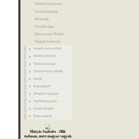
Elfeledett öreg kincsek
Turul labdajáték
Hírárudák
Lövölde-liget
Maros-menti Halálút
Szögedi nyelvünk
Szögedi vasút-emlékök
Mozdony-múzeum
Testvérvárosok
Testvérvárosi példák
Irattár
Képöslapok
Szögedi röplapok
Sajtóhíranyagok
Levél nekünk
Kapcsolapok
Mátyás Szabolcs - Illik
tudnom, mert magyar vagyok