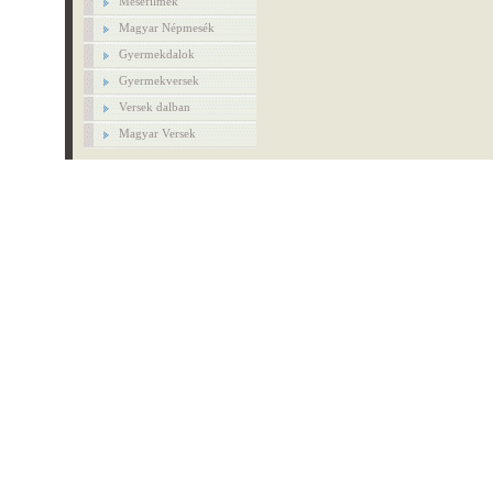
Mesefilmek
Magyar Népmesék
Gyermekdalok
Gyermekversek
Versek dalban
Magyar Versek