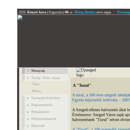
2026.
Kenyér hava
(Augusztus)
06
.-a -
Berta
,
Bettina
neve napja.
Nevenap
Manapság
Térség / Föld-,vízrajz
Tisza
A "Turul"
Maros
A turul, a 100 éves szegedi labdaj
Ujszögedi történelöm
Egyéni képviselői indítvány - 2003
Polgármestörök
A Szeged-ellenes balvezetés által 
Példaképeink
Értelmezve: Szeged Város saját spo
Hellytörténészeink
balvezetésnek "Turul" néven elvisel
Képviselő
A "Turul", a 100 esztendős szögedi