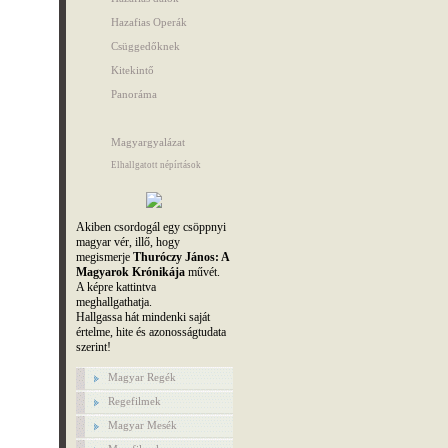
Hazafias Operák
Csüggedőknek
Kitekintő
Panoráma
Magyargyalázat
Elhallgatott népírtások
Akiben csordogál egy csöppnyi
magyar vér, illő, hogy
megismerje
Thuróczy János: A
Magyarok Krónikája
művét.
A képre kattintva
meghallgathatja.
Hallgassa hát mindenki saját
értelme, hite és azonosságtudata
szerint!
Magyar Regék
Regefilmek
Magyar Mesék