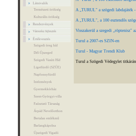
Látnivalók
A „TURUL" a szögedi labdajáték - 
Természeti örökség
Kulturális örökség
A „TURUL", a 100 esztendős szöged
Rendezvények
Visszakerül a szegedi „röptenisz" 
Városrész fejlesztés
Értékvesztés
Turul a 2007-es SZIN-en
Szögedi öreg híd
Turul - Magyar Trendi Klub
Dél-Újszeged
Szögedi Vasúti Híd
Turul a Szögedi Védegylet titkárán
Ligetfürdő (SZÚE)
Napfonnyfürdő
Intézmények
Gyermekkórház
Szent-Györgyi-villa
Faúsztató Társaság
Árpád Nevelőotthon
Bertalan emlékmű
Barlangkápolna
Újszögedi Vigadó