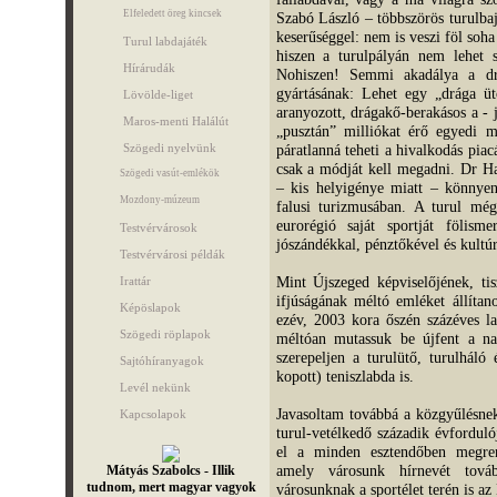
Elfeledett öreg kincsek
Szabó László – többszörös turulba
keserűséggel: nem is veszi föl soh
Turul labdajáték
hiszen a turulpályán nem lehet 
Hírárudák
Nohiszen! Semmi akadálya a dr
gyártásának: Lehet egy „drága üt
Lövölde-liget
aranyozott, drágakő-berakásos a - 
Maros-menti Halálút
„pusztán” milliókat érő egyedi mí
páratlanná teheti a hivalkodás piac
Szögedi nyelvünk
csak a módját kell megadni. Dr Har
Szögedi vasút-emlékök
– kis helyigénye miatt – könnyen
Mozdony-múzeum
falusi turizmusában. A turul még
eurorégió saját sportját fölism
Testvérvárosok
jószándékkal, pénztőkével és kultúr
Testvérvárosi példák
Mint Újszeged képviselőjének, ti
Irattár
ifjúságának méltó emléket állíta
Képöslapok
ezév, 2003 kora őszén százéves la
Szögedi röplapok
méltóan mutassuk be újfent a n
szerepeljen a turulütő, turulháló
Sajtóhíranyagok
kopott) teniszlabda is.
Levél nekünk
Javasoltam továbbá a közgyűlésnek
Kapcsolapok
turul-vetélkedő századik évforduló
el a minden esztendőben megren
amely városunk hírnevét továb
Mátyás Szabolcs - Illik
tudnom, mert magyar vagyok
városunknak a sportélet terén is az