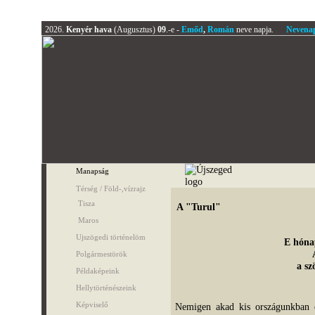
2026.
Kenyér hava
(Augusztus)
09
.-e -
Emőd
,
Román
neve napja.
Nevena
Manapság
Térség / Föld-,vízrajz
Tisza
A "Turul"
Maros
Ujszögedi történelöm
E hóna
Polgármestörök
a sz
Példaképeink
Hellytörténészeink
Képviselő
Nemigen akad kis országunkban ol