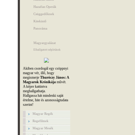
Hazafias Operák
Csüggedőknek
Kitekintő
Panoráma
Magyargyalázat
Elhallgatott népírtások
Akiben csordogál egy csöppnyi
magyar vér, illő, hogy
megismerje
Thuróczy János: A
Magyarok Krónikája
művét.
A képre kattintva
meghallgathatja.
Hallgassa hát mindenki saját
értelme, hite és azonosságtudata
szerint!
Magyar Regék
Regefilmek
Magyar Mesék