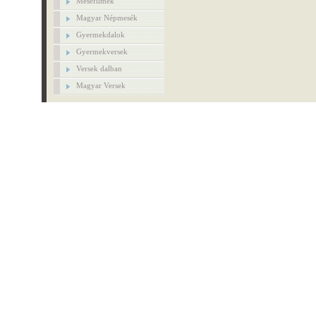
Mesefilmek
Magyar Népmesék
Gyermekdalok
Gyermekversek
Versek dalban
Magyar Versek