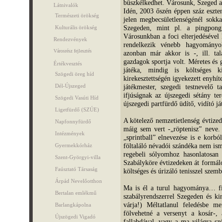
büszkélkedhet. Városunk, Szeged a
Látnivalók
Idén, 2003 őszén éppen száz eszten
Természeti örökség
jelen megbecsületlenségénél sokka
Szegeden, mint pl. a pingpong,
Kulturális örökség
Városunkban a foci elterjedésével
Rendezvények
rendelkezik vénebb hagyományo
Városrész fejlesztés
azonban már akkor is -, ill. ta
gazdagok sportja volt. Méretes és 
Értékvesztés
játéka, mindig is költséges k
Szögedi öreg híd
kirekesztettségén igyekezett enyhíte
játékmester, szegedi testnevelő t
Dél-Újszeged
ifjúságnak az újszegedi sétány te
Szögedi Vasúti Híd
újszegedi partfürdő üdítő, vidító ját
Ligetfürdő (SZÚE)
A kötelező nemzetietlenség évtized
Napfonnyfürdő
máig sem vert -„röptenisz” neve. 
Intézmények
„sprintball” elnevezése is e korb
föltaláló névadói szándéka nem is
Gyermekkórház
regebeli sólyomhoz hasonlatosan 
Szent-Györgyi-villa
Szabályköre évtizedeken át formáló
Faúsztató Társaság
költséges és úrizáló tenisszel szemb
Árpád Nevelőotthon
Ma is él a turul hagyománya… fil
Bertalan emlékmű
szabályrendszerrel Szegeden és ki
várja!) Méltatlanul feledésbe m
Barlangkápolna
fölvehetné a versenyt a kosár-, 
Újszögedi Vigadó
fallabdával, vagy a ma világra sz