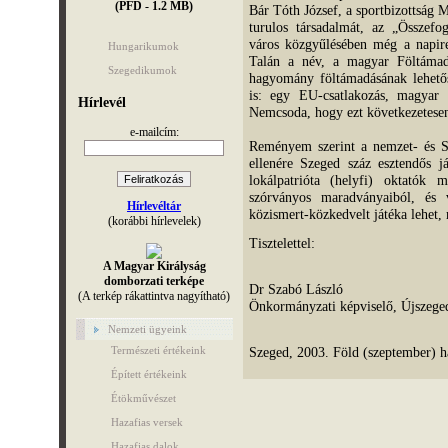
(PFD - 1.2 MB)
Bár Tóth József, a sportbizottság 
turulos társadalmát, az „Összef
város közgyűlésében még a napiren
Hungarikumok
Talán a név, a magyar Föltámad
Szegedikumok
hagyomány föltámadásának lehetős
is: egy EU-csatlakozás, magyar
Hírlevél
Nemcsoda, hogy ezt következetesen
e-mailcím:
Reményem szerint a nemzet- és Sze
ellenére Szeged száz esztendős já
lokálpatrióta (helyfi) oktatók 
szórványos maradványaiból, és 
Hírlevéltár
közismert-közkedvelt játéka lehet,
(korábbi hírlevelek)
Tisztelettel:
A Magyar Királyság
domborzati terképe
Dr Szabó László
(A terkép rákattintva nagyítható)
Önkormányzati képviselő, Újszege
Nemzeti ügyeink
Szeged, 2003. Föld (szeptember) h
Természeti értékeink
Épített értékeink
Étökművészet
Hazafias versek
Hazafias dalok