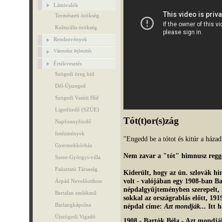
Látnivalók
Természeti örökség
Kulturális örökség
Rendezvények
Városrész fejlesztés
Értékvesztés
Szögedi öreg híd
Dél-Újszeged
Szögedi Vasúti Híd
Ligetfürdő (SZÚE)
Tót(t)or(s)zág
Napfonnyfürdő
Intézmények
"Engedd be a tótot és kitúr a háza
Gyermekkórház
Nem zavar a "tót" himnusz reggel
Szent-Györgyi-villa
Faúsztató Társaság
Kiderült, hogy az ún. szlovák hi
volt - valójában egy 1908-ban Ba
Árpád Nevelőotthon
népdalgyűjteményben szerepelt,
Bertalan emlékmű
sokkal az országrablás előtt, 191
Barlangkápolna
népdal címe:
Azt mondják...
Itt 
Újszögedi Vigadó
1908 - Bartók Béla - Azt mondják