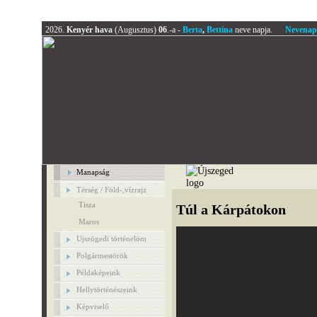
2026.
Kenyér hava
(Augusztus)
06
.-a -
Berta
,
Bettina
neve napja.
Nevenap
Manapság
Térség / Föld-,vízrajz
Tisza
Túl a Kárpátokon
Maros
Ujszögedi történelöm
Polgármestörök
Példaképeink
Hellytörténészeink
Képviselő