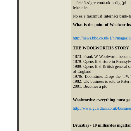
...felelősségre vonásuk pedig (pl. 
lehetetlen...
No ez a fasizmus! Internáci bank-f
What is the point of Woolworths
http://news.bbc.co.uk/1/hi/magazi
THE WOOLWORTHS STORY
1873: Frank W Woolworth becomes 
1879: Opens first store in Pennsylv
1909: Opens first British general s
of England
1970s: Boomtime. Drops the "FW" 
1982: UK business is sold to Pater
2001: Becomes a plc
Woolworths: everything must go
http://www.guardian.co.uk/busines
Drúzsbáj - 10 milliárdos ingatlan