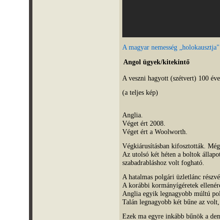
A magyar nemesség „holokausztja"
Angol ügyek/kitekintő
A veszni hagyott (szétvert) 100 éves
(a teljes kép)
Anglia.
Véget ért 2008.
Véget ért a Woolworth.
Végkiárusításban kifosztották. Még a
Az utolsó két héten a boltok állapo
szabadrabláshoz volt fogható.
A hatalmas polgári üzletlánc részv
A korábbi kormányígéretek ellenére
Anglia egyik legnagyobb múltú polg
Talán legnagyobb két bűne az volt,
Ezek ma egyre inkább bűnök a de