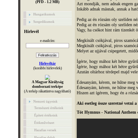
(PFD - 1.2 MB)
Azt mondják, nem adnak engem g
Inkább adnak másnak, annak a hatö
Hungarikumok
Pedig az én rózsám oly szelíden né
Szegedikumok
Pedig az én rózsám oly szelíden né
Vagy, ha csókot hint rám tizenkét
Hírlevél
Megkínált csókjával, piros szamócá
e-mailcím:
Megkínált csókjával, piros szamócá
Melyet az ujjával csipegetett, midő
Ígérte, hogy mához két hétre gyűrű
Hírlevéltár
Ígérte, hogy mához két hétre gyűrű
(korábbi hírlevelek)
Azután oltárhoz térdepel majd vel
A Magyar Királyság
Édesanyám, kérem, ne hűtse meg 
domborzati terképe
Édesanyám, kérem, ne hűtse meg 
(A terkép rákattintva nagyítható)
Hiszen azt ígérem, hogy én a róz
Nemzeti ügyeink
Aki esetleg össze szeretné vetni a
Természeti értékeink
Tót Hymnus - National Anthem o
Épített értékeink
Étökművészet
Hazafias versek
Hazafias dalok