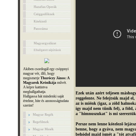
Hazafias Operák
Csüggedőknek
Kitekintő
Panoráma
Magyargyalázat
Elhallgatott népírtások
Akiben csordogál egy csöppnyi
magyar vér, illő, hogy
megismerje
Thuróczy János: A
Magyarok Krónikája
művét.
A képre kattintva
meghallgathatja.
Ezek után azért teljesen máshog
Hallgassa hát mindenki saját
reggelente. Ne felejtsük majd e
értelme, hite és azonosságtudata
az is miénk (igaz, a zöld halmoka
szerint!
így majd nem tűnik fel), a föld,
a "himnuszukat" is mi szereztük..
Magyar Regék
Regefilmek
Persze nem lenne kötelező lejáts
benne, hogy a gyáva, nem magyar 
Magyar Mesék
behódol majd ismét a "tót atyafi