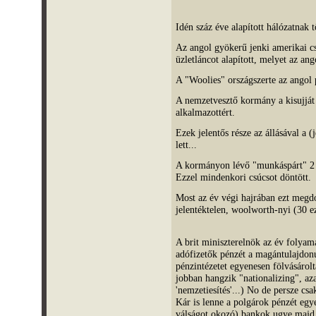
Idén száz éve alapított hálózatnak
Az angol gyökerű jenki amerikai c
üzletláncot alapított, melyet az an
A "Woolies" országszerte az angol 
A nemzetvesztő kormány a kisujját 
alkalmazottért.
Ezek jelentős része az állásával a (j
lett...
A kormányon lévő "munkáspárt" 2 
Ezzel mindenkori csúcsot döntött.
Most az év végi hajrában ezt megd
jelentéktelen, woolworth-nyi (30 ezr
A brit miniszterelnök az év folyam
adófizetők pénzét a magántulajdon
pénzintézetet egyenesen fölvásárolt
jobban hangzik "nationalizing", aza
'nemzetiesítés'...) No de persze cs
Kár is lenne a polgárok pénzét egye
válságot okozó) bankok ugye majd i