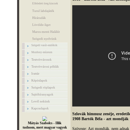
Elfeledett öreg kincsek
Turul labdajáték
Hírárudák
Lövölde-liget
Maros-menti Halálút
Szögedi nyelvünk
Szögedi vasút-emlékök
Mozdony-múzeum
Testvérvárosok
Testvérvárosi példák
Irattár
Képöslapok
Szögedi röplapok
Sajtóhíranyagok
Levél nekünk
Kapcsolapok
Szlovák himnusz zenéje, eredeti
1908 Bartók Béla - azt mondják
Mátyás Szabolcs - Illik
tudnom, mert magyar vagyok
Szövege: Azt mondják, nem adna