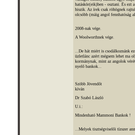
hatáskör(eik)ben - osztani. És ezt 
hiszik. Az írek csak röhögnek rajtu
olcsóbb (máig angol fennhatóság ala
2008-nak vége.
A Woolworthnek vége.
...De hát miért is csodálkoznánk e
üzletlánc azért mégsem lehet ma o
kormánynak, mint az angolok vérét 
nyelő bankok...
Szöbb Jövendőt
kíván
Dr Szabó László
U.i.:
Mindenható Mammoni Bankok !
...Melyek tisztségviselői tízszer an