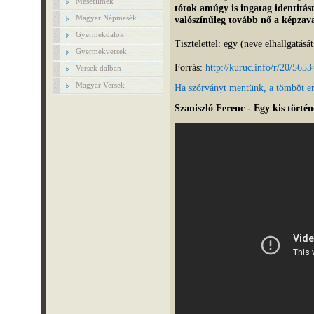
Mesefilmek
tótok amúgy is ingatag identitás
Magyar Népmesék
valószínűleg tovább nő a képzava
Gyermekdalok
Tisztelettel: egy (neve elhallgatásá
Gyermekversek
Forrás:
http://kuruc.info/r/20/5653
Versek dalban
Magyar Versek
Ha szórványt mentünk, a tömböt er
Szaniszló Ferenc - Egy kis történ