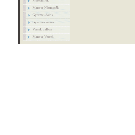
Mesefilmek
Magyar Népmesék
Gyermekdalok
Gyermekversek
Versek dalban
Magyar Versek