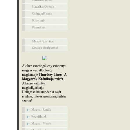
Hazafias Operák
Csüggedőknek
Kitekintő
Panoráma
Magyargyalázat
Elhallgatott népírtások
Akiben csordogál egy csöppnyi
magyar vér, illő, hogy
megismerje
Thuróczy János: A
Magyarok Krónikája
művét.
A képre kattintva
meghallgathatja.
Hallgassa hát mindenki saját
értelme, hite és azonosságtudata
szerint!
Magyar Regék
Regefilmek
Magyar Mesék