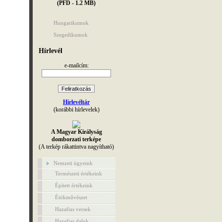
(PFD - 1.2 MB)
Hungarikumok
Szegedikumok
Hírlevél
e-mailcím:
Hírlevéltár
(korábbi hírlevelek)
A Magyar Királyság
domborzati terképe
(A terkép rákattintva nagyítható)
Nemzeti ügyeink
Természeti értékeink
Épített értékeink
Étökművészet
Hazafias versek
Hazafias dalok