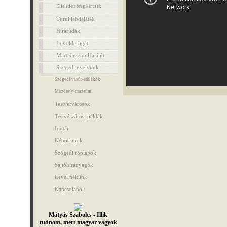
Elfeledett öreg kincsek
Turul labdajáték
Hírárudák
Lövölde-liget
Maros-menti Halálút
Szögedi nyelvünk
Szögedi vasút-emlékök
Mozdony-múzeum
Testvérvárosok
Testvérvárosi példák
Irattár
Képöslapok
Szögedi röplapok
Sajtóhíranyagok
Levél nekünk
Kapcsolapok
Mátyás Szabolcs - Illik
tudnom, mert magyar vagyok