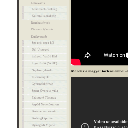
Látnivalók
Természeti örökség
Kulturális örökség
Rendezvények
Városrész fejlesztés
Értékvesztés
Szögedi öreg híd
Dél-Újszeged
Szögedi Vasúti Híd
Ligetfürdő (SZÚE)
Napfonnyfürdő
Mondák a magyar történelemből
- 
Intézmények
Gyermekkórház
Szent-Györgyi-villa
Faúsztató Társaság
Árpád Nevelőotthon
Bertalan emlékmű
Barlangkápolna
Újszögedi Vigadó