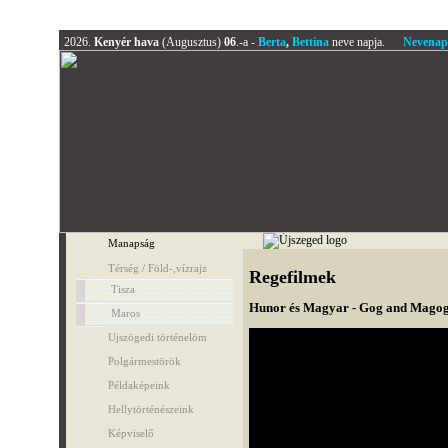
2026.
Kenyér hava
(Augusztus)
06
.-a -
Berta
,
Bettina
neve napja.
Nevenap
Manapság
Térség / Föld-,vízrajz
Regefilmek
Tisza
Hunor és Magyar - Gog and Magog
Maros
Ujszögedi történelöm
Polgármestörök
Példaképeink
Hellytörténészeink
Képviselő