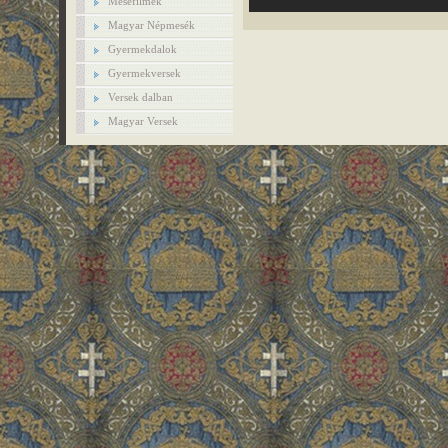
Mesefilmek
Magyar Népmesék
Gyermekdalok
Gyermekversek
Versek dalban
Magyar Versek