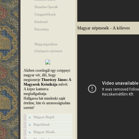
Hazafias Operák
Csüggedőknek
Kitekintő
Magyar népmesék - A kőleves
Panoráma
Magyargyalázat
Elhallgatott népírtások
Akiben csordogál egy csöppnyi
magyar vér, illő, hogy
megismerje
Thuróczy János: A
Magyarok Krónikája
művét.
A képre kattintva
meghallgathatja.
Hallgassa hát mindenki saját
értelme, hite és azonosságtudata
szerint!
Magyar Regék
Regefilmek
Magyar Mesék