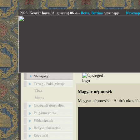
2026.
Kenyér hava
(Augusztus)
06
.-a -
Berta
,
Bettina
neve napja.
Nevenap
Manapság
Térség / Föld-,vízrajz
Tisza
Magyar népmesék
Maros
Magyar népmesék - A bíró okos lá
Ujszögedi történelöm
Polgármestörök
Példaképeink
Hellytörténészeink
Képviselő