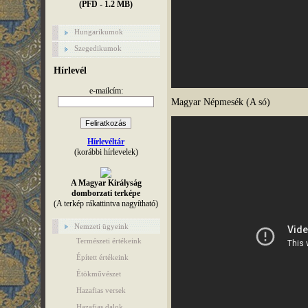
(PFD - 1.2 MB)
Hungarikumok
Szegedikumok
Hírlevél
e-mailcím:
Magyar Népmesék (A só)
Hírlevéltár
(korábbi hírlevelek)
A Magyar Királyság
domborzati terképe
(A terkép rákattintva nagyítható)
Nemzeti ügyeink
Természeti értékeink
Épített értékeink
Étökművészet
Hazafias versek
Hazafias dalok