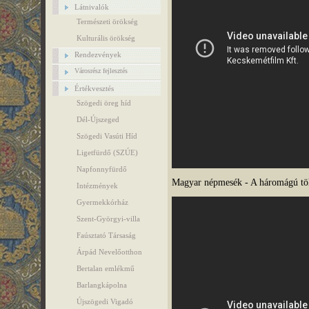
Látnivalók
Természeti örökség
Kulturális örökség
Rendezvények
Városrész fejlesztés
Értékvesztés
Szögedi öreg híd
Dél-Újszeged
Szögedi Vasúti Híd
Ligetfürdő (SZÚE)
Napfonnyfürdő
Magyar népmesék - A háromágú töl
Intézmények
Gyermekkórház
Szent-Györgyi-villa
Faúsztató Társaság
Árpád Nevelőotthon
Bertalan emlékmű
Barlangkápolna
Újszögedi Vigadó