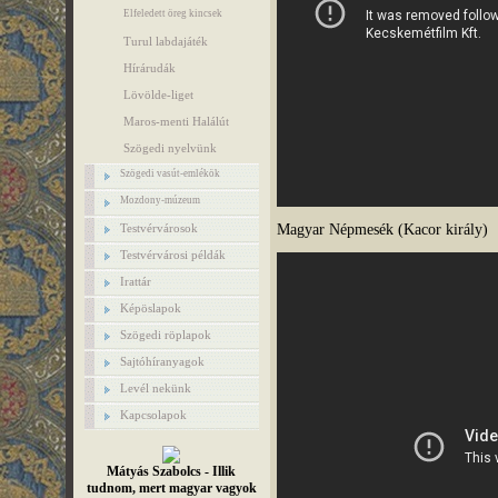
Elfeledett öreg kincsek
Turul labdajáték
Hírárudák
Lövölde-liget
Maros-menti Halálút
Szögedi nyelvünk
Szögedi vasút-emlékök
Mozdony-múzeum
Magyar Népmesék (Kacor király)
Testvérvárosok
Testvérvárosi példák
Irattár
Képöslapok
Szögedi röplapok
Sajtóhíranyagok
Levél nekünk
Kapcsolapok
Mátyás Szabolcs - Illik
tudnom, mert magyar vagyok