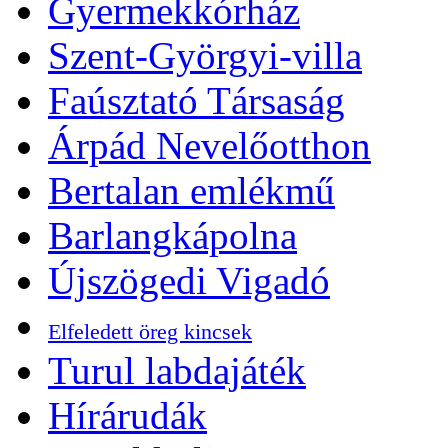
Gyermekkórház
Szent-Györgyi-villa
Faúsztató Társaság
Árpád Nevelőotthon
Bertalan emlékmű
Barlangkápolna
Újszögedi Vigadó
Elfeledett öreg kincsek
Turul labdajáték
Hírárudák