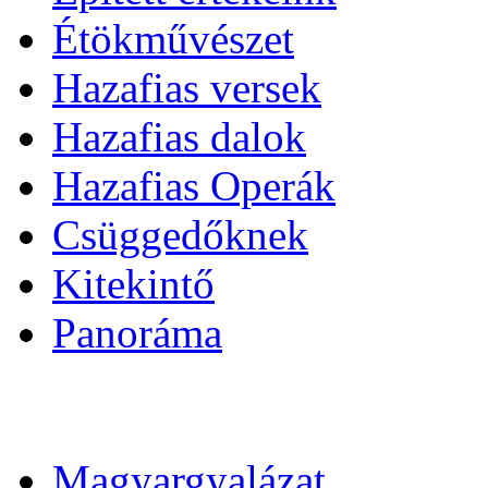
Étökművészet
Hazafias versek
Hazafias dalok
Hazafias Operák
Csüggedőknek
Kitekintő
Panoráma
Magyargyalázat