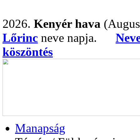
2026.
Kenyér hava
(Augus
Lőrinc
neve napja.
Nev
köszöntés
Manapság