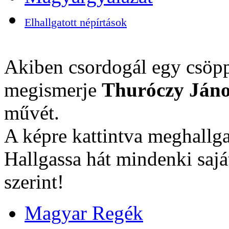
Elhallgatott népírtások
Akiben csordogál egy csöpp
megismerje
Thuróczy Jáno
művét.
A képre kattintva meghallga
Hallgassa hát mindenki sajá
szerint!
Magyar Regék