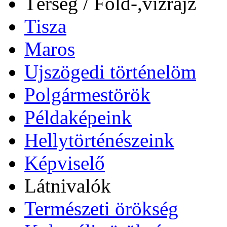
Térség / Föld-,vízrajz
Tisza
Maros
Ujszögedi történelöm
Polgármestörök
Példaképeink
Hellytörténészeink
Képviselő
Látnivalók
Természeti örökség