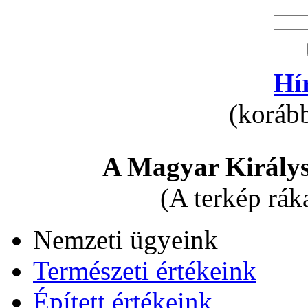
Hí
(korább
A Magyar Királys
(A terkép rák
Nemzeti ügyeink
Természeti értékeink
Épített értékeink