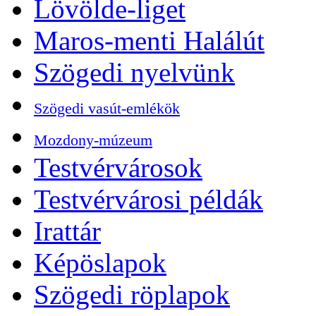
Lövölde-liget
Maros-menti Halálút
Szögedi nyelvünk
Szögedi vasút-emlékök
Mozdony-múzeum
Testvérvárosok
Testvérvárosi példák
Irattár
Képöslapok
Szögedi röplapok