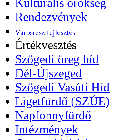
Kulturális örökség
Rendezvények
Városrész fejlesztés
Értékvesztés
Szögedi öreg híd
Dél-Újszeged
Szögedi Vasúti Híd
Ligetfürdő (SZÚE)
Napfonnyfürdő
Intézmények