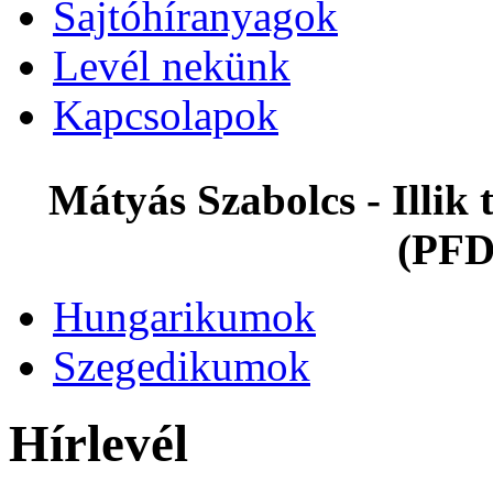
Sajtóhíranyagok
Levél nekünk
Kapcsolapok
Mátyás Szabolcs - Illi
(PFD
Hungarikumok
Szegedikumok
Hírlevél