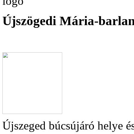
Újszögedi Mária-barla
Újszeged búcsújáró helye és