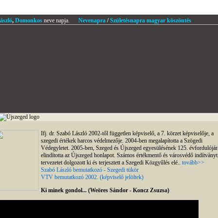
ászló
,
Domonkos
neve napja.
Nevenapra
/
Születésnapra magyar köszöntés
Ifj. dr. Szabó László 2002-től független képviselő, a 7. körzet képviselője, a
szegedi értékek harcos védelmezője. 2004-ben megalapította a Szögedi
Védegyletet. 2005-ben, Szeged és Újszeged egyesülésének 125. évfordulójár
elindította az Újszeged honlapot. Számos értékmentő és városvédő indítványt
tervezetet dolgozott ki és terjesztett a Szegedi Közgyűlés elé..
tovább>>
Szabó László bemutatkozó - Szegedi tükör
VTV bemutatkozó 2002. (képviselő jelöltek)
Ki minek gondol... (Weöres Sándor - Koncz Zsuzsa)