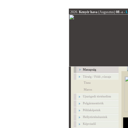
2026.
Kenyér hava
(Augusztus)
08
.-a -
L
Manapság
Térség / Föld-,vízrajz
Tisza
Maros
Ujszögedi történelöm
Polgármestörök
Példaképeink
Hellytörténészeink
Képviselő