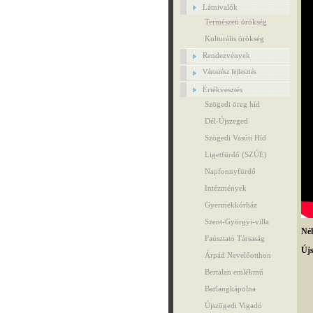
Látnivalók
Természeti örökség
Kulturális örökség
Rendezvények
Városrész fejlesztés
Értékvesztés
Szögedi öreg híd
Dél-Újszeged
Szögedi Vasúti Híd
Ligetfürdő (SZÚE)
Napfonnyfürdő
Intézmények
Gyermekkórház
Szent-Györgyi-villa
Néh
Faúsztató Társaság
Újs
Árpád Nevelőotthon
Bertalan emlékmű
Barlangkápolna
Újszögedi Vigadó