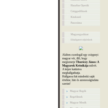
Hazafias Operák
Csüggedőknek
Kitekintő
Panoráma
Magyargyalázat
Elhallgatott népírtások
Akiben csordogál egy csöppnyi
magyar vér, illő, hogy
megismerje
Thuróczy János: A
Magyarok Krónikája
művét.
A képre kattintva
meghallgathatja.
Hallgassa hát mindenki saját
értelme, hite és azonosságtudata
szerint!
Magyar Regék
Regefilmek
Magyar Mesék