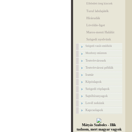
Elfeledett öreg kincsek
Turul labdajáték
Hírárudák
Lövölde-liget
Maros-menti Halálút
Szögedi nyelvünk
Szögedi vasút-emlékök
Mozdony-múzeum
Testvérvárosok
Testvérvárosi példák
Irattár
Képöslapok
Szögedi röplapok
Sajtóhíranyagok
Levél nekünk
Kapcsolapok
Mátyás Szabolcs - Illik
tudnom, mert magyar vagyok