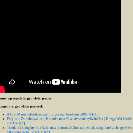
ány újszegedi tárgyú előterjesztés
zegedi tárgyú előterjesztések
A Holt Maros rehabilitációja ( Sűrgősségi beadvány 2003. 04.08.)
Fürj utca, Zsombolyai utca, Kikindai utca 30-as övezetté nyilvánítása ( Közgyűlési kérdés
2003.09.02.)
Túzok, a Csalogány és a Szöri utca csatornázásához tartozó lakossági önrész elengedésére
tett interpelláció ( 2003.09.02.)