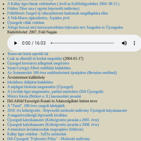
A Kállay liget fáinak védelmében ( levél az Erdőfelügyelethez 2004. 08.15.)
Földesi Tibor utca ( egyéni képviselői indítvány)
Föllebbezés Szeged új választókörzeti határainak megállapítása ellen
A Volt-Maros újjászületése, Árpádos jövő
Újszegedi villák védelme
Átfogó hosszú távú környezetvédelmi fejlesztési terv Szegeden és Újszegeden
Rádiófölvétel: 2007, Föld Napján
Temesvári körút zajvédő fal
Csak az elkerülő út hozhat megoldást
(2004-01-17)
Újszeged kertvárosi jellegének megőrzése
Szent-Györgyi Albert emlékház kialakítása
Az Ármentesítés 100 éves emlékművének újraépítése
(Bertalan emlékmű)
Árvíztörténeti kiállítóhely
iskolabusz diákjárat kialakítása
A népligeti híráruda megmentése (Újszeged)
A Lövölde-liget megmentése, parkká minősítése (Dél-Újszegedi)
Móricz Iskola (Bérkert u. 8.) hasznosítási javaslat
Dél-Alföld Eurorégió-Kutató és Adatszolgáltató Intézet terve
A "Turul", 100 éves szegedi labdajáték
2010. évi költségvetés - Képviselői módosító indítvány Újszögedi kátyukataszter
A magasfeszültségű légvezeték kiváltása
Újszegedi kátyúkataszter (Költségvetési javaslat a 2005. évre)
Újszegedi kátyúkataszter (Költségvetési javaslat a 2008. évre)
A temesközi árvízkárosultak megsegítése (fölhívás)
Kállay liget védelme - SzÉSz módosítás
Dél-Újszegedi "Fejlesztési Pólus" - Módosító indítvány