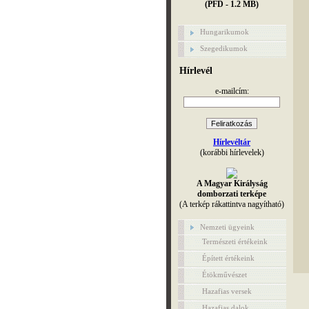
(PFD - 1.2 MB)
Hungarikumok
Szegedikumok
Hírlevél
e-mailcím:
Hírlevéltár
(korábbi hírlevelek)
A Magyar Királyság
domborzati terképe
(A terkép rákattintva nagyítható)
Nemzeti ügyeink
Természeti értékeink
Épített értékeink
Étökművészet
Hazafias versek
Hazafias dalok