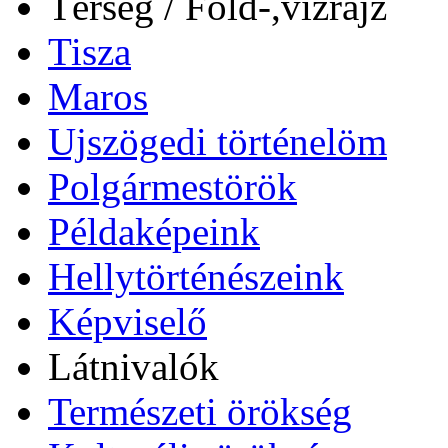
Térség / Föld-,vízrajz
Tisza
Maros
Ujszögedi történelöm
Polgármestörök
Példaképeink
Hellytörténészeink
Képviselő
Látnivalók
Természeti örökség