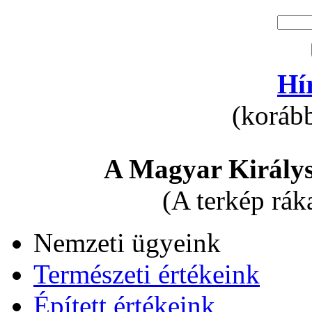
Hí
(korább
A Magyar Királys
(A terkép rák
Nemzeti ügyeink
Természeti értékeink
Épített értékeink