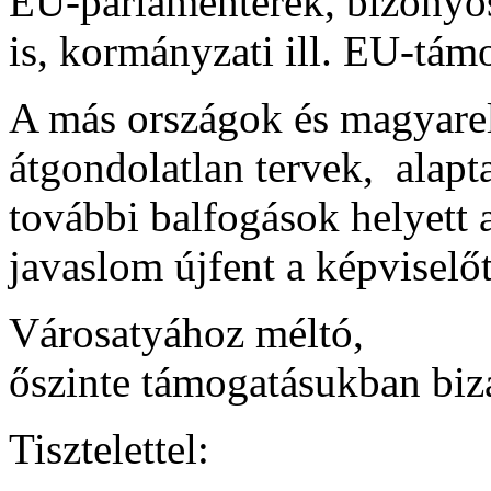
EU-parlamenterek, bizonyo
is, kormányzati ill. EU-tám
A más országok és magyarel
átgondolatlan tervek, alapt
további balfogások helyett 
javaslom újfent a képviselő
Városatyához méltó,
őszinte támogatásukban bi
Tisztelettel: