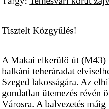
Tárgy:
Temesvári körút zajv
Tisztelt Közgyűlés!
A Makai elkerülő út (M43) 
balkáni teheráradat elviselh
Szeged lakosságára. Az elhi
gondatlan ütemezés révén ö
Városra. A balvezetés máig