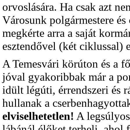
orvoslására. Ha csak azt ne
Városunk polgármestere és 
megkérte arra a saját kormá
esztendővel (két ciklussal)
A Temesvári körúton és a fő
jóval gyakoribbak már a por
idült légúti, érrendszeri és
hullanak a cserbenhagyotta
elviselhetetlen!
A legsúlyosa
lábánál élőket terheli, ahol