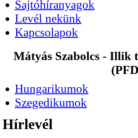
Sajtóhíranyagok
Levél nekünk
Kapcsolapok
Mátyás Szabolcs - Illi
(PFD
Hungarikumok
Szegedikumok
Hírlevél