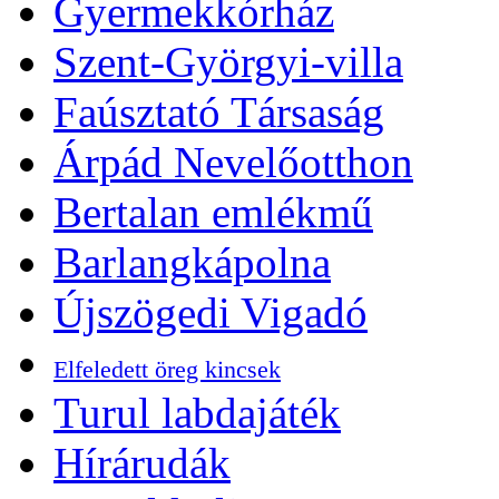
Gyermekkórház
Szent-Györgyi-villa
Faúsztató Társaság
Árpád Nevelőotthon
Bertalan emlékmű
Barlangkápolna
Újszögedi Vigadó
Elfeledett öreg kincsek
Turul labdajáték
Hírárudák