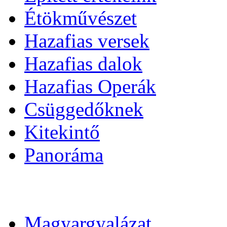
Étökművészet
Hazafias versek
Hazafias dalok
Hazafias Operák
Csüggedőknek
Kitekintő
Panoráma
Magyargyalázat