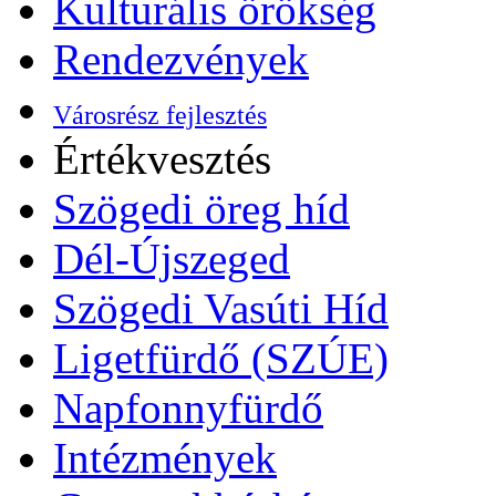
Kulturális örökség
Rendezvények
Városrész fejlesztés
Értékvesztés
Szögedi öreg híd
Dél-Újszeged
Szögedi Vasúti Híd
Ligetfürdő (SZÚE)
Napfonnyfürdő
Intézmények