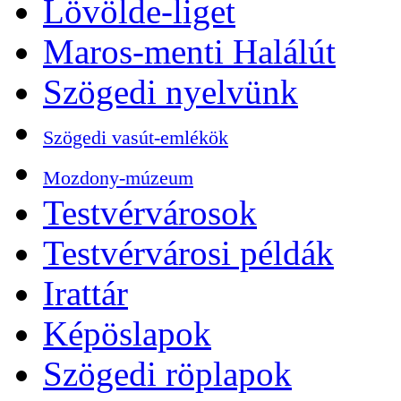
Lövölde-liget
Maros-menti Halálút
Szögedi nyelvünk
Szögedi vasút-emlékök
Mozdony-múzeum
Testvérvárosok
Testvérvárosi példák
Irattár
Képöslapok
Szögedi röplapok