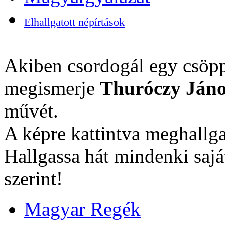
Elhallgatott népírtások
Akiben csordogál egy csöpp
megismerje
Thuróczy Jáno
művét.
A képre kattintva meghallga
Hallgassa hát mindenki sajá
szerint!
Magyar Regék