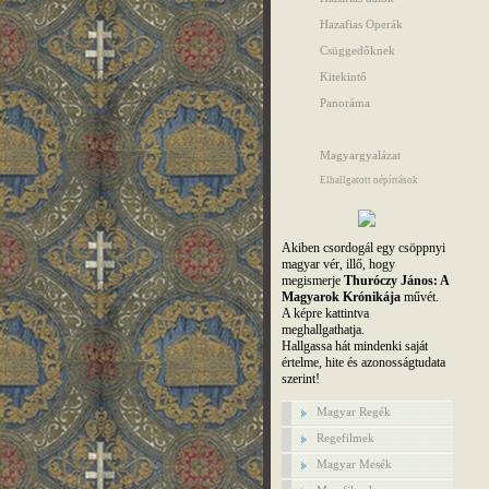
Hazafias Operák
Csüggedőknek
Kitekintő
Panoráma
Magyargyalázat
Elhallgatott népírtások
Akiben csordogál egy csöppnyi
magyar vér, illő, hogy
megismerje
Thuróczy János: A
Magyarok Krónikája
művét.
A képre kattintva
meghallgathatja.
Hallgassa hát mindenki saját
értelme, hite és azonosságtudata
szerint!
Magyar Regék
Regefilmek
Magyar Mesék