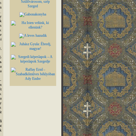
n
n
…
y
k
s
k
e
i
,
ó
s
a
a
-
n
t
k
a
y
s
t
i
t
k