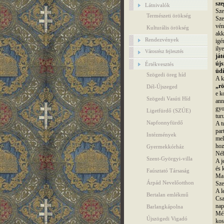
sze
Látnivalók
Sze
Természeti örökség
Sze
vén
Kulturális örökség
akk
Rendezvények
igé
ily
Városrész fejlesztés
ját
újs
Értékvesztés
üdí
Szögedi öreg híd
A k
„rö
Dél-Újszeged
e k
Szögedi Vasúti Híd
ann
gyo
Ligetfürdő (SZÚE)
tur
Napfonnyfürdő
A t
par
Intézmények
mel
hoz
Gyermekkórház
Néh
Szent-Györgyi-villa
A j
és 
Faúsztató Társaság
Ma 
Árpád Nevelőotthon
Sze
A l
Bertalan emlékmű
Csa
nap
Barlangkápolna
Mél
Újszögedi Vigadó
kos