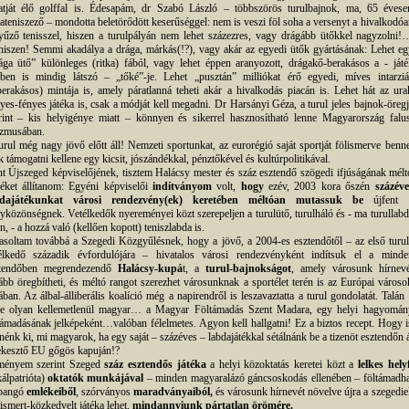
atját élő golffal is. Édesapám, dr Szabó László – többszörös turulbajnok, ma, 65 évese
ateniszező – mondotta beletörődött keserűséggel: nem is veszi föl soha a versenyt a hivalkodóa
yűző tenisszel, hiszen a turulpályán nem lehet százezres, vagy drágább ütőkkel nagyzolni!
iszen! Semmi akadálya a drága, márkás(!?), vagy akár az egyedi ütők gyártásának: Lehet eg
ága ütő” különleges (ritka) fából, vagy lehet éppen aranyozott, drágakő-berakásos a - játé
ben is mindig látszó – „tőké”-je. Lehet „pusztán” milliókat érő egyedi, míves intarziá
berakásos) mintája is, amely páratlanná teheti akár a hivalkodás piacán is. Lehet hát az ura
yes-fényes játéka is, csak a módját kell megadni. Dr Harsányi Géza, a turul jeles bajnok-öregj
rint – kis helyigénye miatt – könnyen és sikerrel hasznosítható lenne Magyarország falus
izmusában.
urul még nagy jövő előtt áll! Nemzeti sportunkat, az eurorégió saját sportját fölismerve benne
k támogatni kellene egy kicsit, jószándékkal, pénztőkével és kultúrpolitikával.
t Újszeged képviselőjének, tisztem Halácsy mester és száz esztendő szögedi ifjúságának mélt
éket állítanom: Egyéni képviselői
indítványom
volt,
hogy
ezév, 2003 kora őszén
százéve
bdajátékunkat városi rendezvény(ek) keretében méltóan mutassuk be
újfent 
yközönségnek. Vetélkedők nyereményei közt szerepeljen a turulütő, turulháló és - ma turullabd
án, - a hozzá való (kellően kopott) teniszlabda is.
asoltam továbbá a Szegedi Közgyűlésnek, hogy a jövő, a 2004-es esztendőtől – az első turul
élkedő századik évfordulójára – hivatalos városi rendezvényként indítsuk el a minde
ztendőben megrendezendő
Halácsy-kupá
t, a
turul-bajnokságot
, amely városunk hírnevé
ább öregbítheti, és méltó rangot szerezhet városunknak a sportélet terén is az Európai városo
ában. Az álbal-álliberális koalíció még a napirendről is leszavaztatta a turul gondolatát. Talán 
e olyan kellemetlenül magyar… a Magyar Föltámadás Szent Madara, egy helyi hagyomán
támadásának jelképeként…valóban félelmetes. Agyon kell hallgatni! Ez a biztos recept. Hogy i
nénk ki, mi magyarok, ha egy saját – százéves – labdajátékkal sétálnánk be a tizenöt esztendőn á
ekesztő EU gőgös kapuján!?
ényem szerint Szeged
száz esztendős játéka
a helyi közoktatás keretei közt a
lelkes helyf
kálpatrióta)
oktatók munkájával
– minden magyaralázó gáncsoskodás ellenében – föltámadha
pangó
emlékeiből
, szórványos
maradványaiból,
és városunk hírnevét növelve újra a szegedie
ismert-közkedvelt játéka lehet,
mindannyiunk pártatlan örömére.