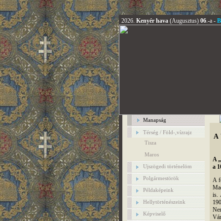
2026.
Kenyér hava
(Augusztus)
06
.-a -
B
Manapság
Térség / Föld-,vízrajz
A 
Tisza
Maros
A 
a 1
Ujszögedi történelöm
Polgármestörök
A f
Mad
Példaképeink
is.
190
Hellytörténészeink
Nem
Képviselő
Vár