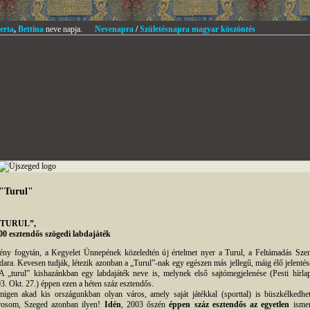
erta
,
Bettina
neve napja.
Nevenapra
/
Születésnapra magyar köszöntés
"Turul"
„TURUL”,
00 esztendős szögedi labdajáték
ény fogytán, a Kegyelet Ünnepének közeledtén új értelmet nyer a Turul, a Feltámadás Szen
ara. Kevesen tudják, létezik azonban a „Turul”-nak egy egészen más jellegű, máig élő jelentés
 A „turul” kishazánkban egy labdajáték neve is, melynek első sajtómegjelenése (Pesti hírlap
3. Okt. 27.) éppen ezen a héten száz esztendős.
igen akad kis országunkban olyan város, amely saját játékkal (sporttal) is büszkélkedhet
osom, Szeged azonban ilyen!
Idén
, 2003 őszén
éppen száz esztendős az egyetlen
ismer