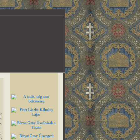
t
e
,
,
t