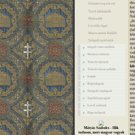
div
Elfeledett öreg kincsek
koc
Turul labdajáték
fén
Noh
Hírárudák
„dr
köz
Lövölde-liget
(fa
Maros-menti Halálút
kén
sze
Szögedi nyelvünk
tur
Szögedi vasút-emlékök
A t
csa
Mozdony-múzeum
Min
eml
Testvérvárosok
la
Testvérvárosi példák
nag
híj
Irattár
Jav
Képöslapok
vet
es
Szögedi röplapok
tov
sor
Sajtóhíranyagok
nev
Levél nekünk
föl
néz
Kapcsolapok
kir
Rem
(lo
Mátyás Szabolcs - Illik
lap
tudnom, mert magyar vagyok
köz