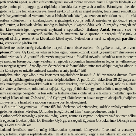
gedi eredetű sport
, a jelen elfeledettségénél sokkal többre érdemes
turul
. Régebbi labdajáték e
geden, mint pl. a pingpong, a röplabda, a kosárlabda, vagy akár a tollas. Bármilyen hihetetlen
geden a turul a foci elterjedésével közel egykorú! Csak az angol eredetű, főúri tenisz rendelkezi
ebb hagyományokkal városunkban a labdajátékok közül, az azonban már akkor is -, ill. talá
oriban különösen - a kiváltságosok, a gazdagok sportja volt. A méretes és gondozott pályá
nylő tenisz, a királyok játéka, mindig is költséges kikapcsolódás volt. A szegény szögedi né
etén kirekesztettségén igyekezett enyhíteni a sportalkotó.
Halácsy Antal, torna-, vívó- é
ékmester
, szegedi testnevelő találta föl és
mutatta be
e sportot, a szegedi ifjúságnak a
zegedi sétány terén
. A rá következő közel nyolc évtizedben a turul az újszegedi
partfürd
tő
, vérpezsdítő
játéka
lett.
ötelező nemzetietlenség évtizedeiben terjedt el nem kissé esetlen – és gyökeret máig sem vert 
ptenisz”
neve. Új keletű és teljesen fölösleges, nemzetközinek szánt
„sprintball
” elnevezése i
orból származik. A
„turul”
elnevezés magyarázata a föltaláló névadói szándéka nem ismeretes
yi azonban bizonyos, hogy valóban a regebeli sólyomhoz hasonlatosan légies és villanékony
rs mozgást igényel. Szabályköre évtizedeken át formálódott, mire mai alakját magára öltötte. 
ul a költséges és úrizáló tenisszel szemben a „nép játéka” lett!
urulpálya talán leginkább a ma közismert röplabdáéhoz hasonlít. A fél évszázada divatos Tisza
ti pályák játékhangulata pedig a strandröplabdáéhoz. A partfürdőn akkoriban 20-22 pálya állt
yek mindegyike játékosokkal volt teli a nyár derekán, turul-idényben. A hálót, ütőt és a labdá
ták-vitték a játékosok, mindenki a sajátját. Egy-egy jó ütő akár egy emberöltőt is megszolgált.
ány esztendeje Szegeden, a főiskolán a testnevelőknek oktatják is e feledésre méltatlan sportot
elenlegi lelkes oktató, Császárné, Joó Gyöngyi elkötelezetten hisz e magyar labdajáték jövőjében
könyvet is ír a turulról, a modern versenysport lehetőségeiről.
is él a turul hagyománya… filmre illő folklórelemekkel színesedve, sokféle szabályrendszerre
geden és kirajzás-körében. (A folklór jellegű
„turul-film”
csak producerét várja!)
egkülönbözőbb társaságok játsszák máig, korra, nemre és vagyoni helyzetre való tekintet nélkül
k egyetlen érdekes példa: Dr Benedek György, a Szegedi Egyetem Orvoskarának Dékánja a ma
ig is aktív turuljátékos.
tatlanul feledésbe merült, máig fölkarolatlan sportunk könnyedén fölvehetné a versenyt 
ár-, a tollas, vagy a röplabdajátékkal, de akár a fallabdával, vagy a ma világra szólóan szno