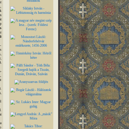
z
,
k
n
t
p
s
z
ő
-
s
,
,
A
-
,
t
.
,
l
.
i
a
b