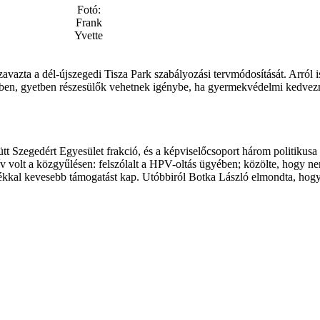
Fotó:
Frank
Yvette
vazta a dél-újszegedi Tisza Park szabályozási tervmódosítását. Arról is
esben, gyetben részesülők vehetnek igénybe, ha gyermekvédelmi kedve
t Szegedért Egyesület frakció, és a képviselőcsoport három politikus
v volt a közgyűlésen: felszólalt a HPV-oltás ügyében; közölte, hogy nem
zalékkal kevesebb támogatást kap. Utóbbiról Botka László elmondta, hogy