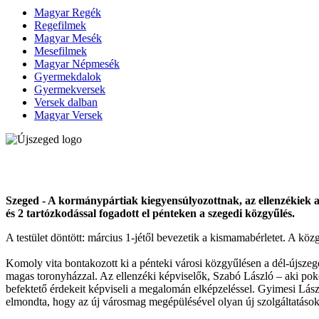
Magyar Regék
Regefilmek
Magyar Mesék
Mesefilmek
Magyar Népmesék
Gyermekdalok
Gyermekversek
Versek dalban
Magyar Versek
Szeged - A kormánypártiak kiegyensúlyozottnak, az ellenzékiek a 
és 2 tartózkodással fogadott el pénteken a szegedi közgyűlés.
A testület döntött: március 1-jétől bevezetik a kismamabérletet. A k
Komoly vita bontakozott ki a pénteki városi közgyűlésen a dél-újszege
magas toronyházzal. Az ellenzéki képviselők, Szabó László – aki pok
befektető érdekeit képviseli a megalomán elképzeléssel. Gyimesi László
elmondta, hogy az új városmag megépülésével olyan új szolgáltatások