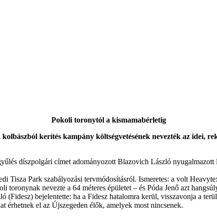
Pokoli toronytól a kismamabérletig
kolbászból kerítés kampány költségvetésének nevezték az idei, reko
özgyűlés díszpolgári címet adományozott Blazovich László nyugalmazott 
di Tisza Park szabályozási tervmódosításról. Ismeretes: a volt Heavyte
oli toronynak nevezte a 64 méteres épületet – és Póda Jenő azt hangsú
 (Fidesz) bejelentette: ha a Fidesz hatalomra kerül, visszavonja a terü
at érhetnek el az Újszegeden élők, amelyek most nincsenek.