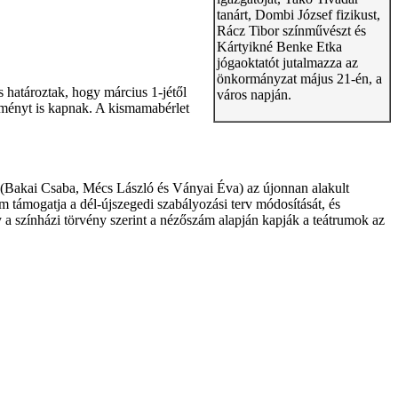
tanárt, Dombi József fizikust,
Rácz Tibor színművészt és
Kártyikné Benke Etka
jógaoktatót jutalmazza az
önkormányzat május 21-én, a
 határoztak, hogy március 1-jétől
város napján.
zményt is kapnak. A kismamabérlet
a (Bakai Csaba, Mécs László és Ványai Éva) az újonnan alakult
 támogatja a dél-újszegedi szabályozási terv módosítását, és
 a színházi törvény szerint a nézőszám alapján kapják a teátrumok az