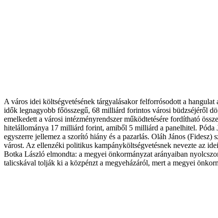
A város idei költségvetésének tárgyalásakor felforrósodott a hangula
idők legnagyobb főösszegű, 68 milliárd forintos városi büdzséjéről dö
emelkedett a városi intézményrendszer működtetésére fordítható összeg.
hitelállománya 17 milliárd forint, amiből 5 milliárd a panelhitel. Pód
egyszerre jellemez a szorító hiány és a pazarlás. Oláh János (Fidesz) sze
várost. Az ellenzéki politikus kampányköltségvetésnek nevezte az idei
Botka László elmondta: a megyei önkormányzat arányaiban nyolcszor 
talicskával tolják ki a közpénzt a megyeházáról, mert a megyei önkor