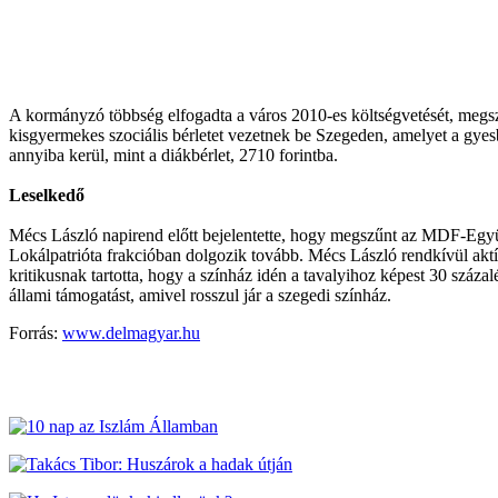
A kormányzó többség elfogadta a város 2010-es költségvetését, megsza
kisgyermekes szociális bérletet vezetnek be Szegeden, amelyet a gy
annyiba kerül, mint a diákbérlet, 2710 forintba.
Leselkedő
Mécs László napirend előtt bejelentette, hogy megszűnt az MDF-Együt
Lokálpatrióta frakcióban dolgozik tovább. Mécs László rendkívül aktí
kritikusnak tartotta, hogy a színház idén a tavalyihoz képest 30 szá
állami támogatást, amivel rosszul jár a szegedi színház.
Forrás:
www.delmagyar.hu