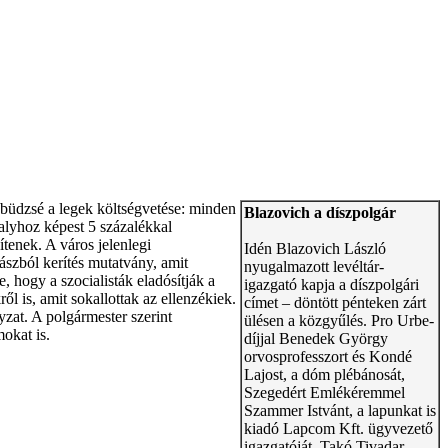
 büdzsé a legek költségvetése: minden
Blazovich a díszpolgár
valyhoz képest 5 százalékkal
ítenek. A város jelenlegi
Idén Blazovich László
bászból kerítés mutatvány, amit
nyugalmazott levéltár-
e, hogy a szocialisták eladósítják a
igazgató kapja a díszpolgári
l is, amit sokallottak az ellenzékiek.
címet – döntött pénteken zárt
at. A polgármester szerint
ülésen a közgyűlés. Pro Urbe-
okat is.
díjjal Benedek György
orvosprofesszort és Kondé
Lajost, a dóm plébánosát,
Szegedért Emlékéremmel
Szammer Istvánt, a lapunkat is
kiadó Lapcom Kft. ügyvezető
igazgatóját, Takó Tivadar