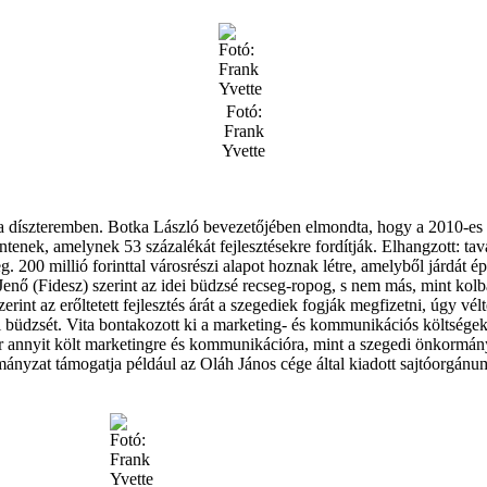
Fotó:
Frank
Yvette
t a díszteremben. Botka László bevezetőjében elmondta, hogy a 2010-es
ntenek, amelynek 53 százalékát fejlesztésekre fordítják. Elhangzott: ta
 200 millió forinttal városrészi alapot hoznak létre, amelyből járdát ép
a Jenő (Fidesz) szerint az idei büdzsé recseg-ropog, s nem más, mint kol
rint az erőltetett fejlesztés árát a szegediek fogják megfizetni, úgy vélt
 büdzsét. Vita bontakozott ki a marketing- és kommunikációs költségekrő
annyit költ marketingre és kommunikációra, mint a szegedi önkormányz
mányzat támogatja például az Oláh János cége által kiadott sajtóorgánum