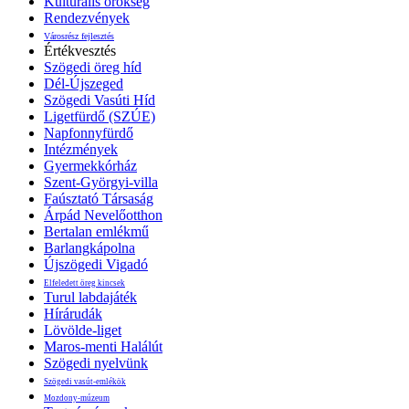
Kulturális örökség
Rendezvények
Városrész fejlesztés
Értékvesztés
Szögedi öreg híd
Dél-Újszeged
Szögedi Vasúti Híd
Ligetfürdő (SZÚE)
Napfonnyfürdő
Intézmények
Gyermekkórház
Szent-Györgyi-villa
Faúsztató Társaság
Árpád Nevelőotthon
Bertalan emlékmű
Barlangkápolna
Újszögedi Vigadó
Elfeledett öreg kincsek
Turul labdajáték
Hírárudák
Lövölde-liget
Maros-menti Halálút
Szögedi nyelvünk
Szögedi vasút-emlékök
Mozdony-múzeum