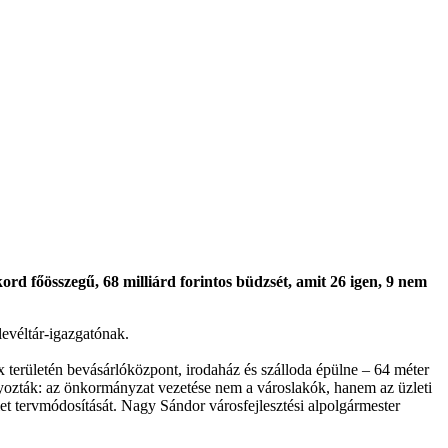
rd főösszegű, 68 milliárd forintos büdzsét, amit 26 igen, 9 nem
levéltár-igazgatónak.
x területén bevásárlóközpont, irodaház és szálloda épülne – 64 méter
lyozták: az önkormányzat vezetése nem a városlakók, hanem az üzleti
let tervmódosítását. Nagy Sándor városfejlesztési alpolgármester