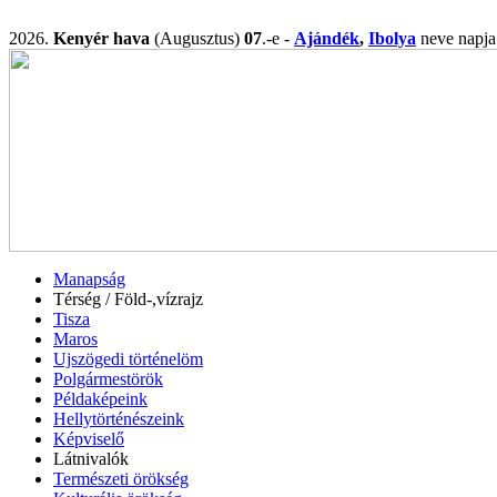
2026.
Kenyér hava
(Augusztus)
07
.-e -
Ajándék
,
Ibolya
neve nap
Manapság
Térség / Föld-,vízrajz
Tisza
Maros
Ujszögedi történelöm
Polgármestörök
Példaképeink
Hellytörténészeink
Képviselő
Látnivalók
Természeti örökség