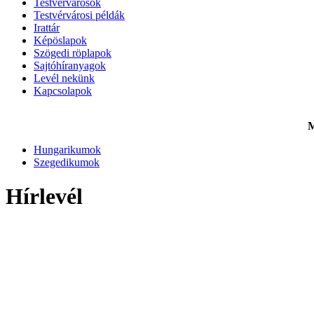
Testvérvárosok
Testvérvárosi példák
Irattár
Képöslapok
Szögedi röplapok
Sajtóhíranyagok
Levél nekünk
Kapcsolapok
M
Hungarikumok
Szegedikumok
Hírlevél