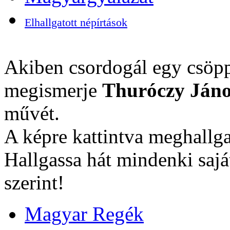
Elhallgatott népírtások
Akiben csordogál egy csöpp
megismerje
Thuróczy Jáno
művét.
A képre kattintva meghallga
Hallgassa hát mindenki sajá
szerint!
Magyar Regék