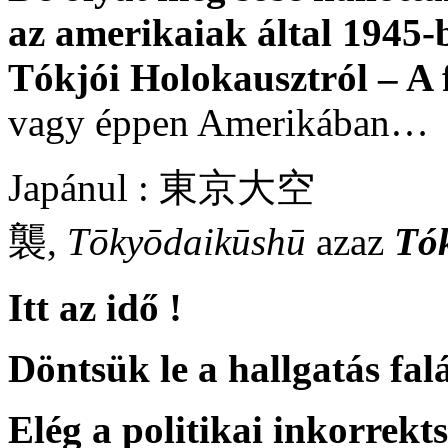
az amerikaiak által 1945-
Tókjói Holokausztról – A 
vagy éppen Amerikában…
Japánul : 東京大空
襲,
Tōkyōdaikūshū
azaz
Tó
Itt az idő !
Döntsük le a hallgatás falá
Elég a politikai inkorrekts