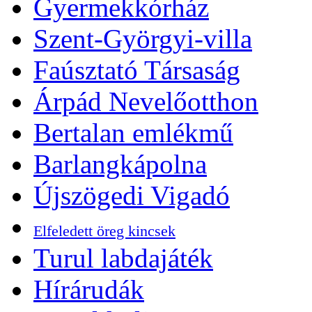
Gyermekkórház
Szent-Györgyi-villa
Faúsztató Társaság
Árpád Nevelőotthon
Bertalan emlékmű
Barlangkápolna
Újszögedi Vigadó
Elfeledett öreg kincsek
Turul labdajáték
Hírárudák