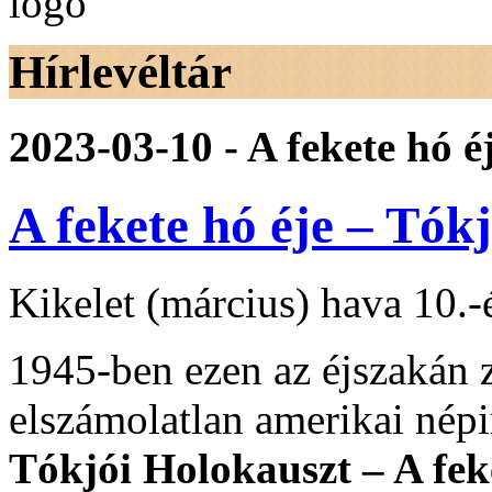
Hírlevéltár
2023-03-10 - A fekete hó 
A fekete hó éje – Tók
Kikelet (március) hava 10.-
1945-ben ezen az éjszakán za
elszámolatlan amerikai népi
Tókjói Holokauszt – A fek