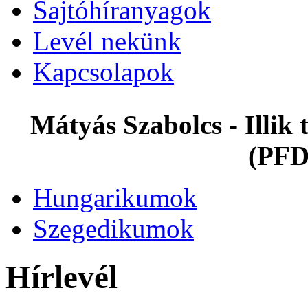
Sajtóhíranyagok
Levél nekünk
Kapcsolapok
Mátyás Szabolcs - Illi
(PFD
Hungarikumok
Szegedikumok
Hírlevél