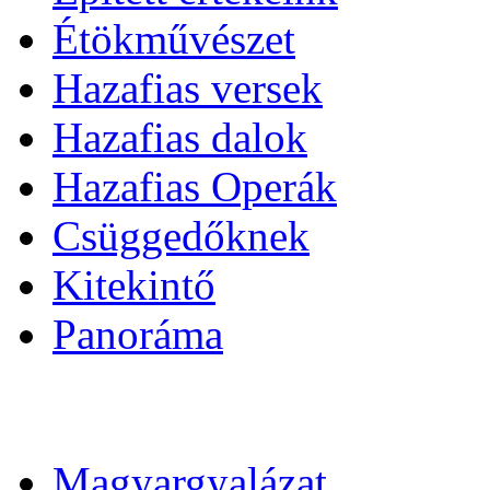
Étökművészet
Hazafias versek
Hazafias dalok
Hazafias Operák
Csüggedőknek
Kitekintő
Panoráma
Magyargyalázat