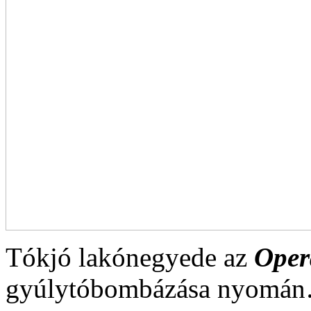
Tókjó lakónegyede az
Oper
gyúlytóbombázása nyomán…