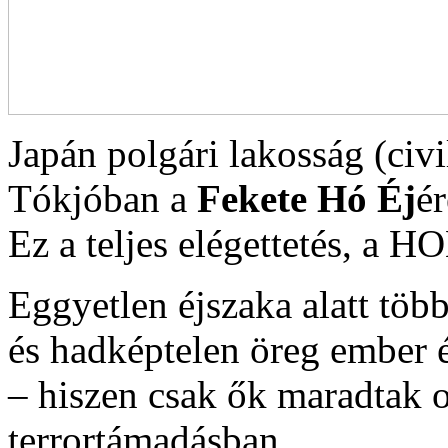
Japán polgári lakosság (civ
Tókjóban a
Fekete Hó Éj
é
Ez a teljes elégettetés, 
Eggyetlen éjszaka alatt tö
és hadképtelen öreg ember é
– hiszen csak ők maradtak o
terrortámadásban…