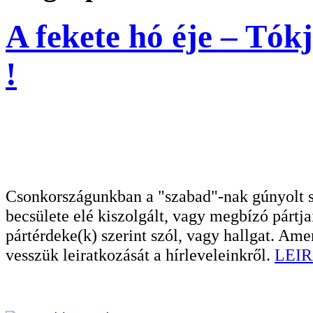
A fekete hó éje – Tók
!
Csonkországunkban a "szabad"-nak gúnyolt sa
becsülete elé kiszolgált, vagy megbízó pártja
pártérdeke(k) szerint szól, vagy hallgat. A
vesszük leiratkozását a hírleveleinkről.
LEIR