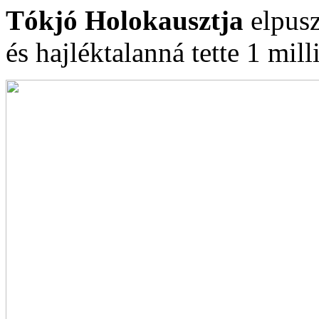
Tókjó Holokausztja
elpusz
és hajléktalanná tette 1 mill