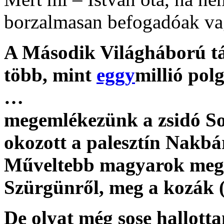
borzalmasan befogadóak va
A Második Világháború tá
több, mint
eggy
millió pol
…
megemlékezünk a zsidó Soá
okozott a palesztín Nakbá
Műveltebb magyarok mege
Szürgünről, meg a kozák
De olyat még sose hallot