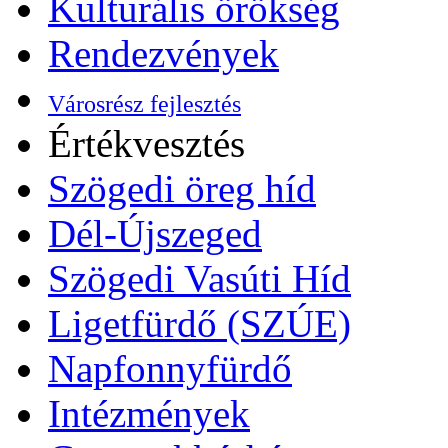
Kulturális örökség
Rendezvények
Városrész fejlesztés
Értékvesztés
Szögedi öreg híd
Dél-Újszeged
Szögedi Vasúti Híd
Ligetfürdő (SZÚE)
Napfonnyfürdő
Intézmények