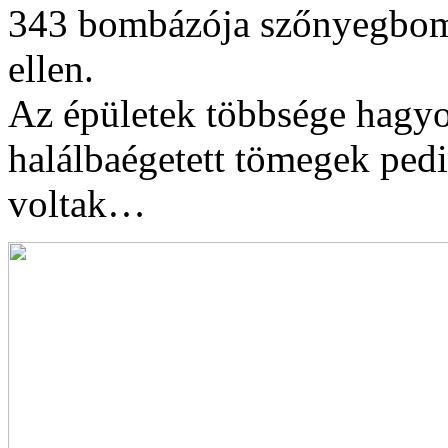
343 bombázója szőnyegbomb
ellen.
Az épületek többsége hagy
halálbaégetett tömegek ped
voltak…