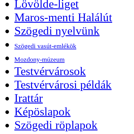
Lövölde-liget
Maros-menti Halálút
Szögedi nyelvünk
Szögedi vasút-emlékök
Mozdony-múzeum
Testvérvárosok
Testvérvárosi példák
Irattár
Képöslapok
Szögedi röplapok