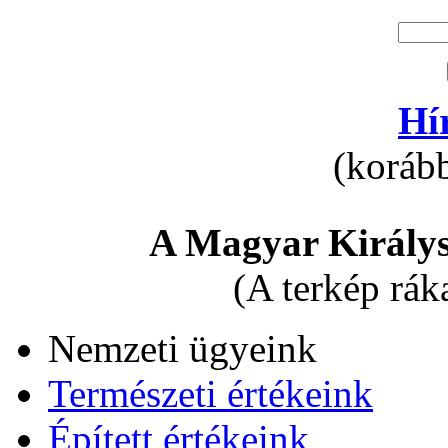
Hí
(korább
A Magyar Királys
(A terkép rák
Nemzeti ügyeink
Természeti értékeink
Épített értékeink