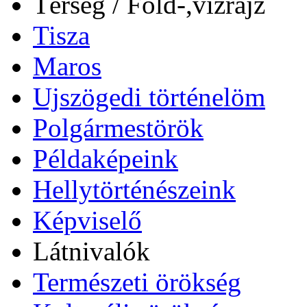
Térség / Föld-,vízrajz
Tisza
Maros
Ujszögedi történelöm
Polgármestörök
Példaképeink
Hellytörténészeink
Képviselő
Látnivalók
Természeti örökség