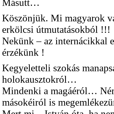
Másutt…
Köszönjük. Mi magyarok v
erkölcsi útmutatásokból !!!
Nekünk – az internácikkal e
érzékünk !
Kegyeletteli szokás manap
holokausztokról…
Mindenki a magáéról… Ném
másokéiról is megemlékezü
Mert mi – István óta, ha n