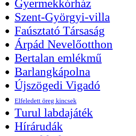
Gyermekkórház
Szent-Györgyi-villa
Faúsztató Társaság
Árpád Nevelőotthon
Bertalan emlékmű
Barlangkápolna
Újszögedi Vigadó
Elfeledett öreg kincsek
Turul labdajáték
Hírárudák