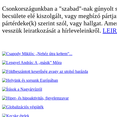
Csonkországunkban a "szabad"-nak gúnyolt sa
becsülete elé kiszolgált, vagy megbízó pártja
pártérdeke(k) szerint szól, vagy hallgat. A
vesszük leiratkozását a hírleveleinkről.
LEIR