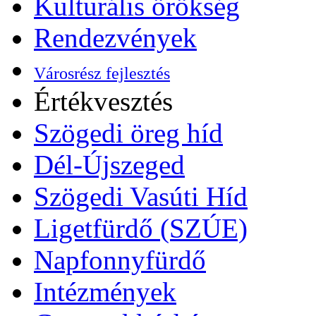
Kulturális örökség
Rendezvények
Városrész fejlesztés
Értékvesztés
Szögedi öreg híd
Dél-Újszeged
Szögedi Vasúti Híd
Ligetfürdő (SZÚE)
Napfonnyfürdő
Intézmények