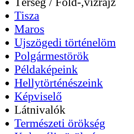
Térség / Föld-,vízrajz
Tisza
Maros
Ujszögedi történelöm
Polgármestörök
Példaképeink
Hellytörténészeink
Képviselő
Látnivalók
Természeti örökség