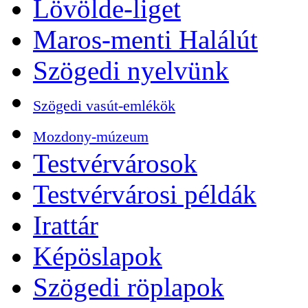
Lövölde-liget
Maros-menti Halálút
Szögedi nyelvünk
Szögedi vasút-emlékök
Mozdony-múzeum
Testvérvárosok
Testvérvárosi példák
Irattár
Képöslapok
Szögedi röplapok