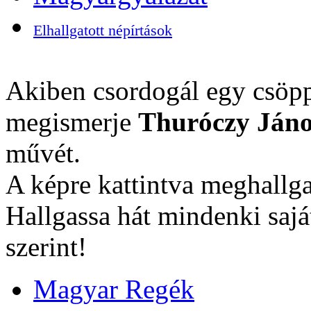
Elhallgatott népírtások
Akiben csordogál egy csöpp
megismerje
Thuróczy Jáno
művét.
A képre kattintva meghallga
Hallgassa hát mindenki sajá
szerint!
Magyar Regék