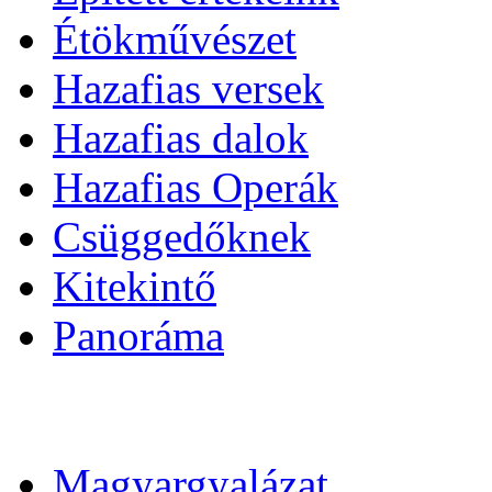
Étökművészet
Hazafias versek
Hazafias dalok
Hazafias Operák
Csüggedőknek
Kitekintő
Panoráma
Magyargyalázat