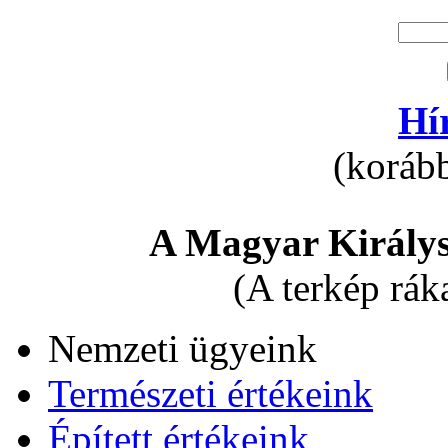
Hí
(korább
A Magyar Királys
(A terkép rák
Nemzeti ügyeink
Természeti értékeink
Épített értékeink