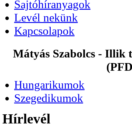
Sajtóhíranyagok
Levél nekünk
Kapcsolapok
Mátyás Szabolcs - Illi
(PFD
Hungarikumok
Szegedikumok
Hírlevél