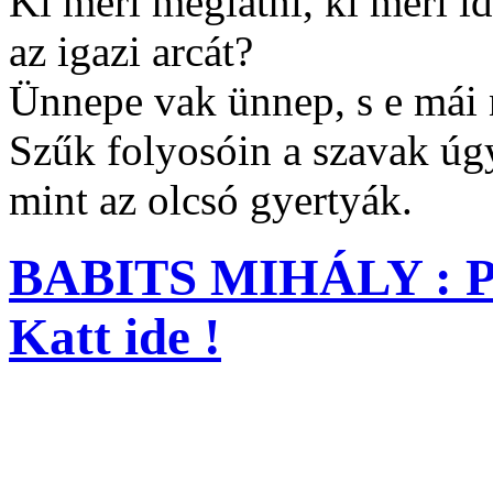
Ki meri meglátni, ki meri i
az igazi arcát?
Ünnepe vak ünnep, s e mái
Szűk folyosóin a szavak úg
mint az olcsó gyertyák.
BABITS MIHÁLY : 
Katt ide !