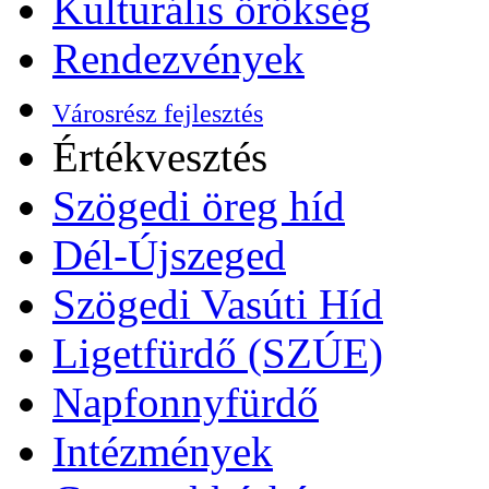
Kulturális örökség
Rendezvények
Városrész fejlesztés
Értékvesztés
Szögedi öreg híd
Dél-Újszeged
Szögedi Vasúti Híd
Ligetfürdő (SZÚE)
Napfonnyfürdő
Intézmények