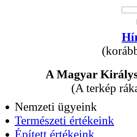
Hí
(korább
A Magyar Királys
(A terkép rák
Nemzeti ügyeink
Természeti értékeink
Épített értékeink