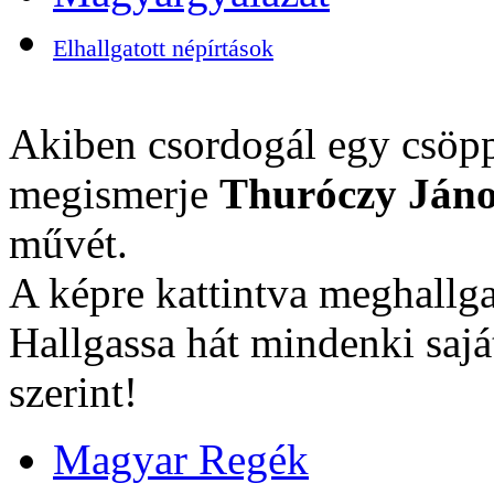
Elhallgatott népírtások
Akiben csordogál egy csöpp
megismerje
Thuróczy Jáno
művét.
A képre kattintva meghallga
Hallgassa hát mindenki sajá
szerint!
Magyar Regék