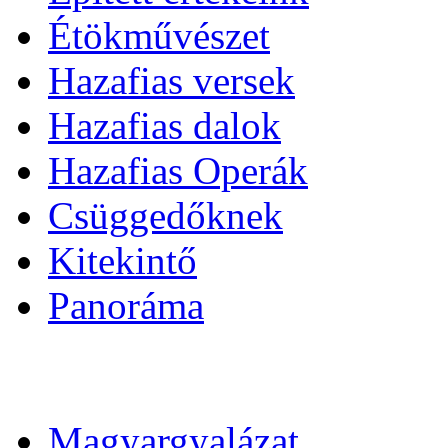
Étökművészet
Hazafias versek
Hazafias dalok
Hazafias Operák
Csüggedőknek
Kitekintő
Panoráma
Magyargyalázat