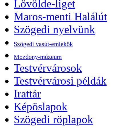
Lövölde-liget
Maros-menti Halálút
Szögedi nyelvünk
Szögedi vasút-emlékök
Mozdony-múzeum
Testvérvárosok
Testvérvárosi példák
Irattár
Képöslapok
Szögedi röplapok