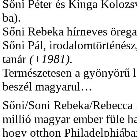
Sőni Péter és Kinga Kolozs
ba).
Sőni Rebeka hírneves öregap
Sőni Pál, irodalomtörténész
tanár
(+1981).
Természetesen a gyönyörű l
beszél magyarul…
Sőni/Soni Rebeka/Rebecca 
millió magyar ember füle ha
hogy otthon Philadelphiába