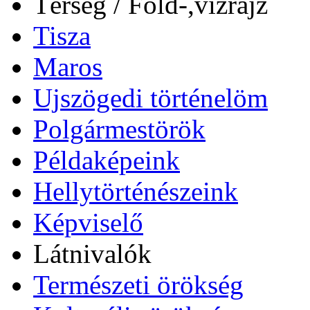
Térség / Föld-,vízrajz
Tisza
Maros
Ujszögedi történelöm
Polgármestörök
Példaképeink
Hellytörténészeink
Képviselő
Látnivalók
Természeti örökség