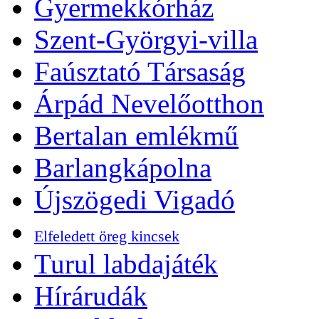
Gyermekkórház
Szent-Györgyi-villa
Faúsztató Társaság
Árpád Nevelőotthon
Bertalan emlékmű
Barlangkápolna
Újszögedi Vigadó
Elfeledett öreg kincsek
Turul labdajáték
Hírárudák