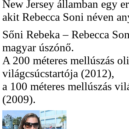
New Jersey államban egy er
akit Rebecca Soni néven a
Sőni Rebeka – Rebecca Soni
magyar úszónő.
A 200 méteres mellúszás ol
világcsúcstartója (2012),
a 100 méteres mellúszás vil
(2009).