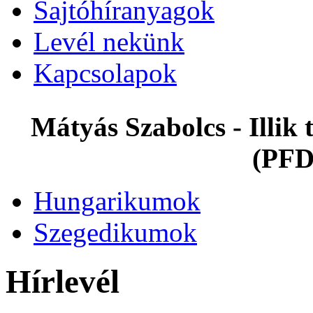
Sajtóhíranyagok
Levél nekünk
Kapcsolapok
Mátyás Szabolcs - Illi
(PFD
Hungarikumok
Szegedikumok
Hírlevél