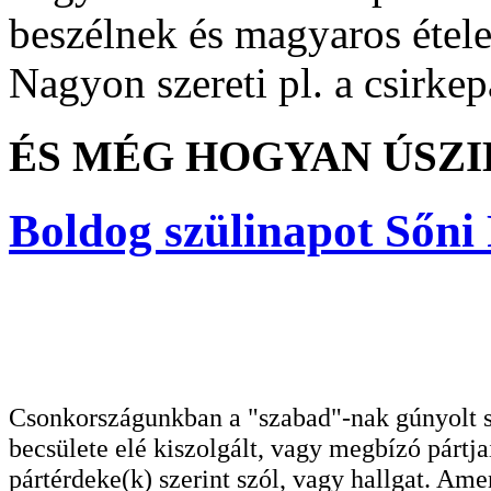
beszélnek és magyaros étele
Nagyon szereti pl. a csirke
ÉS MÉG HOGYAN ÚSZIK !
Boldog szülinapot Sőni 
Csonkországunkban a "szabad"-nak gúnyolt sa
becsülete elé kiszolgált, vagy megbízó pártja
pártérdeke(k) szerint szól, vagy hallgat. A