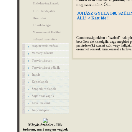
meg szavalnánk Őt...
Elfeledett öreg kincsek
Turul labdajáték
JUHÁSZ GYULA 140. SZÜL
ÁLL! < Katt ide !
Hírárudák
Lövölde-liget
Maros-menti Halálút
Csonkországunkban a "szabad"-nak gúnyo
Szögedi nyelvünk
becsülete elé kiszolgált, vagy megbízó pá
pártérdeke(k) szerint szól, vagy hallga
Szögedi vasút-emlékök
örömmel vesszük leiratkozását a hírleve
Mozdony-múzeum
Testvérvárosok
Testvérvárosi példák
Irattár
Képöslapok
Szögedi röplapok
Sajtóhíranyagok
Levél nekünk
Kapcsolapok
Mátyás Szabolcs - Illik
tudnom, mert magyar vagyok