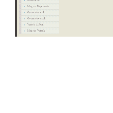
Mesefilmek
Magyar Népmesék
Gyermekdalok
Gyermekversek
Versek dalban
Magyar Versek