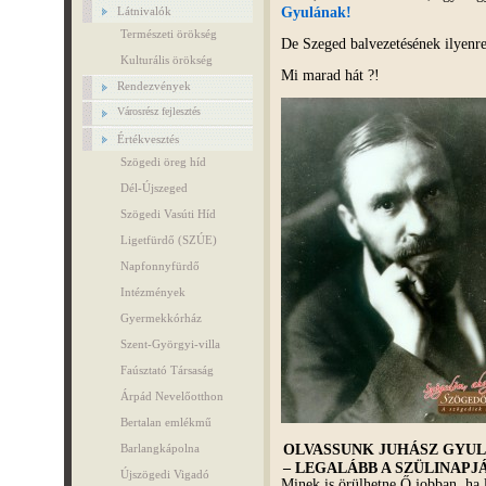
Gyulának!
Látnivalók
Természeti örökség
De Szeged balvezetésének ilyenre
Kulturális örökség
Mi marad hát ?!
Rendezvények
Városrész fejlesztés
Értékvesztés
Szögedi öreg híd
Dél-Újszeged
Szögedi Vasúti Híd
Ligetfürdő (SZÚE)
Napfonnyfürdő
Intézmények
Gyermekkórház
Szent-Györgyi-villa
Faúsztató Társaság
Árpád Nevelőotthon
Bertalan emlékmű
OLVASSUNK JUHÁSZ GYUL
Barlangkápolna
–
LEGALÁBB A SZÜLINAPJ
Újszögedi Vigadó
Minek is örülhetne Ő jobban, ha 