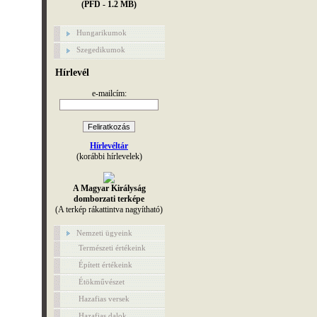
(PFD - 1.2 MB)
Hungarikumok
Szegedikumok
Hírlevél
e-mailcím:
Hírlevéltár
(korábbi hírlevelek)
A Magyar Királyság
domborzati terképe
(A terkép rákattintva nagyítható)
Nemzeti ügyeink
Természeti értékeink
Épített értékeink
Étökművészet
Hazafias versek
Hazafias dalok