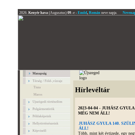
2026.
Kenyér hava
(Augusztus)
09
.-e -
Emőd
,
Román
neve napja.
Nevena
Manapság
Térség / Föld-,vízrajz
Tisza
Hírlevéltár
Maros
Ujszögedi történelöm
2023-04-04 - JUHÁSZ GYUL
Polgármestörök
MÉG NEM ÁLL!
Példaképeink
JUHÁSZ GYULA 140. SZÜL
Hellytörténészeink
ÁLL!
Képviselő
Több, mint két évtizede, egy ne