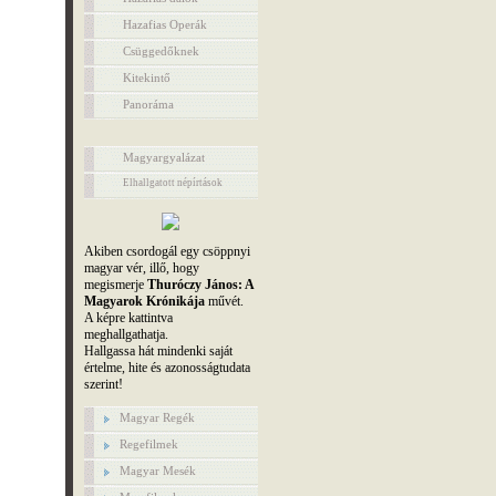
Hazafias Operák
Csüggedőknek
Kitekintő
Panoráma
Magyargyalázat
Elhallgatott népírtások
Akiben csordogál egy csöppnyi
magyar vér, illő, hogy
megismerje
Thuróczy János: A
Magyarok Krónikája
művét.
A képre kattintva
meghallgathatja.
Hallgassa hát mindenki saját
értelme, hite és azonosságtudata
szerint!
Magyar Regék
Regefilmek
Magyar Mesék