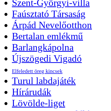
Szent-Györgyi-villa
Faúsztató Társaság
Árpád Nevelőotthon
Bertalan emlékmű
Barlangkápolna
Újszögedi Vigadó
Elfeledett öreg kincsek
Turul labdajáték
Hírárudák
Lövölde-liget