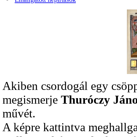
Akiben csordogál egy csöpp
megismerje
Thuróczy Jáno
művét.
A képre kattintva meghallga