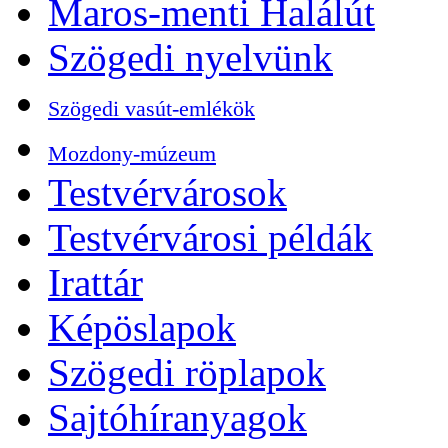
Maros-menti Halálút
Szögedi nyelvünk
Szögedi vasút-emlékök
Mozdony-múzeum
Testvérvárosok
Testvérvárosi példák
Irattár
Képöslapok
Szögedi röplapok
Sajtóhíranyagok