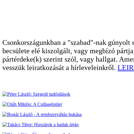
Csonkországunkban a "szabad"-nak gúnyolt sa
becsülete elé kiszolgált, vagy megbízó pártja
pártérdeke(k) szerint szól, vagy hallgat. A
vesszük leiratkozását a hírleveleinkről.
LEIR