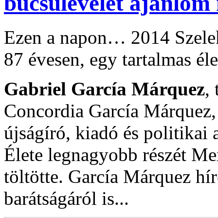
búcsúlevelét ajánlo
Ezen a napon… 2014 Szelek 
87 évesen, egy tartalmas él
Gabriel García Márquez
,
Concordia García Márquez, 
újságíró, kiadó és politikai a
Élete legnagyobb részét M
töltötte. García Márquez hí
barátságáról is...