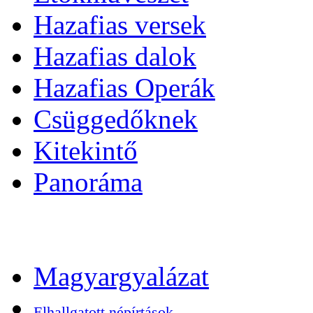
Hazafias versek
Hazafias dalok
Hazafias Operák
Csüggedőknek
Kitekintő
Panoráma
Magyargyalázat
Elhallgatott népírtások