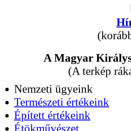
Hí
(korább
A Magyar Királys
(A terkép rák
Nemzeti ügyeink
Természeti értékeink
Épített értékeink
Étökművészet