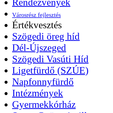
Rendezvények
Városrész fejlesztés
Értékvesztés
Szögedi öreg híd
Dél-Újszeged
Szögedi Vasúti Híd
Ligetfürdő (SZÚE)
Napfonnyfürdő
Intézmények
Gyermekkórház