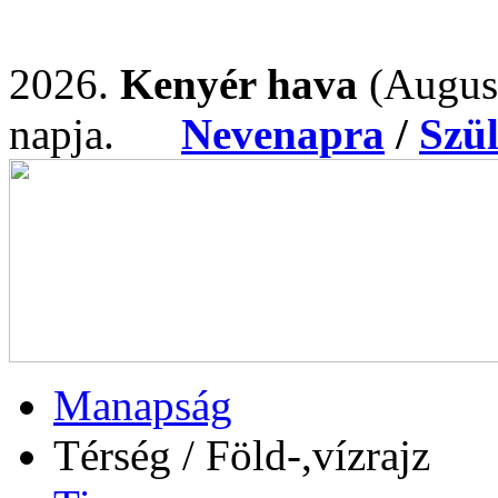
2026.
Kenyér hava
(Augus
napja.
Nevenapra
/
Szü
Manapság
Térség / Föld-,vízrajz