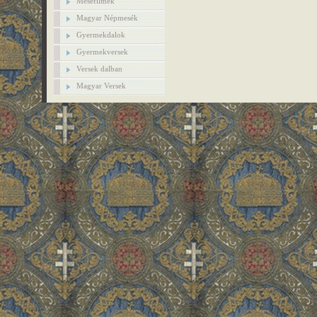
Mesefilmek
Magyar Népmesék
Gyermekdalok
Gyermekversek
Versek dalban
Magyar Versek