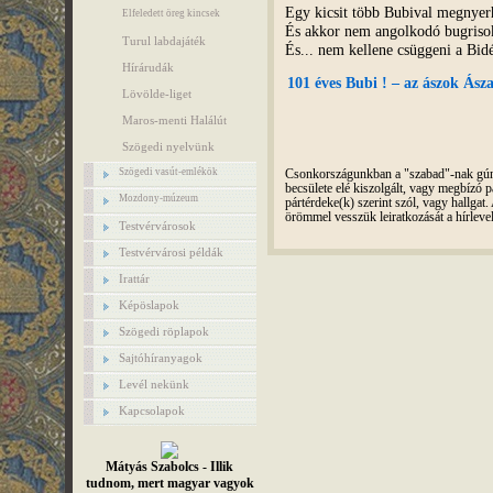
Egy kicsit több Bubival megnyerh
Elfeledett öreg kincsek
És akkor nem angolkodó bugrisok
Turul labdajáték
És... nem kellene csüggeni a Bidé
Hírárudák
101 éves Bubi ! – az ászok Ásza
Lövölde-liget
Maros-menti Halálút
Szögedi nyelvünk
Szögedi vasút-emlékök
Csonkországunkban a "szabad"-nak gúnyo
becsülete elé kiszolgált, vagy megbízó pá
Mozdony-múzeum
pártérdeke(k) szerint szól, vagy hallga
örömmel vesszük leiratkozását a hírleve
Testvérvárosok
Testvérvárosi példák
Irattár
Képöslapok
Szögedi röplapok
Sajtóhíranyagok
Levél nekünk
Kapcsolapok
Mátyás Szabolcs - Illik
tudnom, mert magyar vagyok