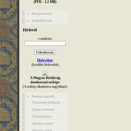
(PFD - 1.2 MB)
Hungarikumok
Szegedikumok
Hírlevél
e-mailcím:
Hírlevéltár
(korábbi hírlevelek)
A Magyar Királyság
domborzati terképe
(A terkép rákattintva nagyítható)
Nemzeti ügyeink
Természeti értékeink
Épített értékeink
Étökművészet
Hazafias versek
Hazafias dalok