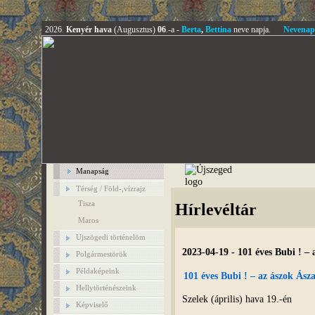
2026.
Kenyér hava
(Augusztus)
06
.-a -
Berta
,
Bettina
neve napja.
Nevenap
Manapság
Térség / Föld-,vízrajz
Tisza
Hírlevéltár
Maros
Ujszögedi történelöm
2023-04-19 - 101 éves Bubi ! – 
Polgármestörök
Példaképeink
101 éves Bubi ! – az ászok Ász
Hellytörténészeink
Szelek (április) hava 19.-én
Képviselő