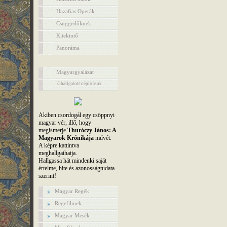
Hazafias Operák
Csüggedőknek
Kitekintő
Panoráma
Magyargyalázat
Elhallgatott népírtások
Akiben csordogál egy csöppnyi
magyar vér, illő, hogy
megismerje
Thuróczy János: A
Magyarok Krónikája
művét.
A képre kattintva
meghallgathatja.
Hallgassa hát mindenki saját
értelme, hite és azonosságtudata
szerint!
Magyar Regék
Regefilmek
Magyar Mesék