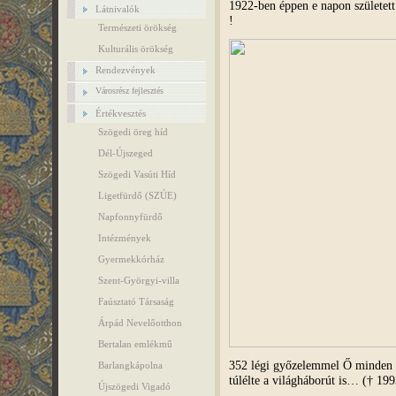
1922-ben éppen e napon születe
Látnivalók
!
Természeti örökség
Kulturális örökség
Rendezvények
Városrész fejlesztés
Értékvesztés
Szögedi öreg híd
Dél-Újszeged
Szögedi Vasúti Híd
Ligetfürdő (SZÚE)
Napfonnyfürdő
Intézmények
Gyermekkórház
Szent-Györgyi-villa
Faúsztató Társaság
Árpád Nevelőotthon
Bertalan emlékmű
352 légi győzelemmel Ő minden i
Barlangkápolna
túlélte a világháborút is… († 199
Újszögedi Vigadó