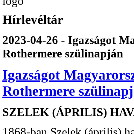
Hírlevéltár
2023-04-26 - Igazságot M
Rothermere szülinapján
Igazságot Magyarors
Rothermere szülinap
SZELEK (ÁPRILIS) HAV
1868-ban Szelek (április) h