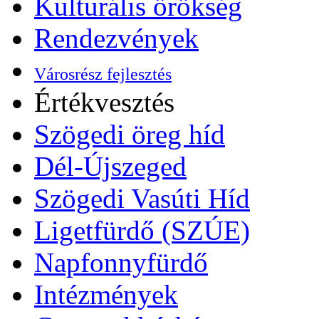
Kulturális örökség
Rendezvények
Városrész fejlesztés
Értékvesztés
Szögedi öreg híd
Dél-Újszeged
Szögedi Vasúti Híd
Ligetfürdő (SZÚE)
Napfonnyfürdő
Intézmények