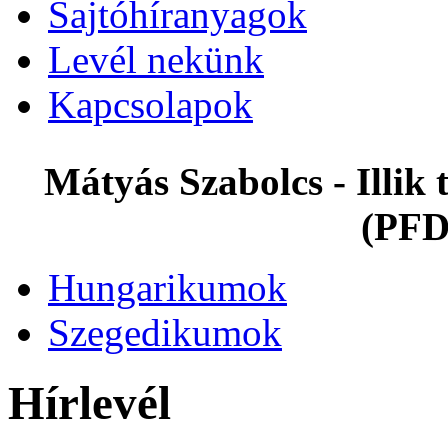
Sajtóhíranyagok
Levél nekünk
Kapcsolapok
Mátyás Szabolcs - Illi
(PFD
Hungarikumok
Szegedikumok
Hírlevél