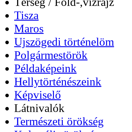
Térség / Föld-,vízrajz
Tisza
Maros
Ujszögedi történelöm
Polgármestörök
Példaképeink
Hellytörténészeink
Képviselő
Látnivalók
Természeti örökség