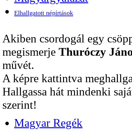
Elhallgatott népírtások
Akiben csordogál egy csöpp
megismerje
Thuróczy Jáno
művét.
A képre kattintva meghallga
Hallgassa hát mindenki sajá
szerint!
Magyar Regék