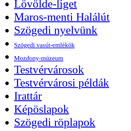
Lövölde-liget
Maros-menti Halálút
Szögedi nyelvünk
Szögedi vasút-emlékök
Mozdony-múzeum
Testvérvárosok
Testvérvárosi példák
Irattár
Képöslapok
Szögedi röplapok