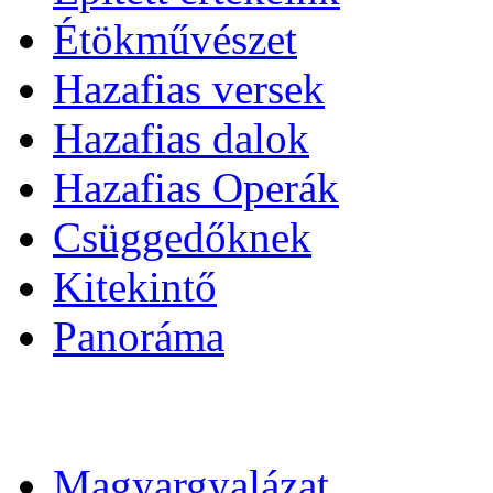
Étökművészet
Hazafias versek
Hazafias dalok
Hazafias Operák
Csüggedőknek
Kitekintő
Panoráma
Magyargyalázat