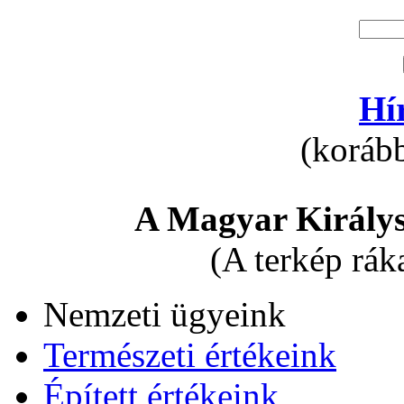
Hí
(korább
A Magyar Királys
(A terkép rák
Nemzeti ügyeink
Természeti értékeink
Épített értékeink