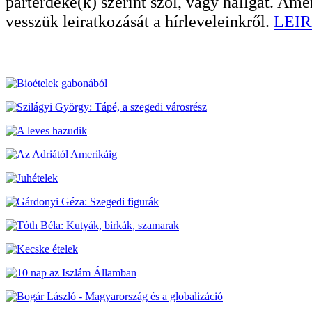
pártérdeke(k) szerint szól, vagy hallgat. A
vesszük leiratkozását a hírleveleinkről.
LEIR