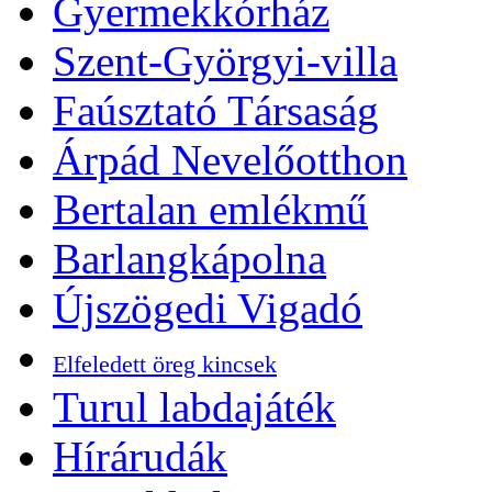
Gyermekkórház
Szent-Györgyi-villa
Faúsztató Társaság
Árpád Nevelőotthon
Bertalan emlékmű
Barlangkápolna
Újszögedi Vigadó
Elfeledett öreg kincsek
Turul labdajáték
Hírárudák