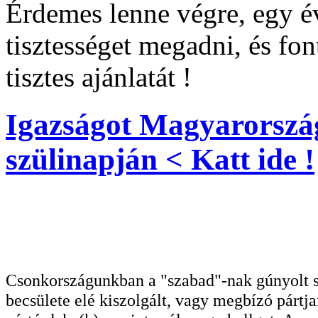
Érdemes lenne végre, egy é
tisztességet megadni, és fo
tisztes ajánlatát !
Igazságot Magyarorszá
szülinapján < Katt ide !
Csonkországunkban a "szabad"-nak gúnyolt sa
becsülete elé kiszolgált, vagy megbízó pártja