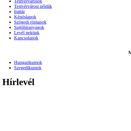
Testvérvárosok
Testvérvárosi példák
Irattár
Képöslapok
Szögedi röplapok
Sajtóhíranyagok
Levél nekünk
Kapcsolapok
M
Hungarikumok
Szegedikumok
Hírlevél