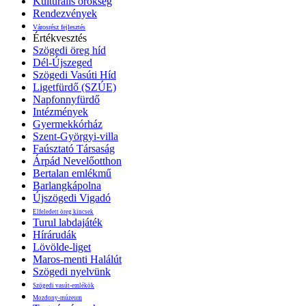
Kulturális örökség
Rendezvények
Városrész fejlesztés
Értékvesztés
Szögedi öreg híd
Dél-Újszeged
Szögedi Vasúti Híd
Ligetfürdő (SZÚE)
Napfonnyfürdő
Intézmények
Gyermekkórház
Szent-Györgyi-villa
Faúsztató Társaság
Árpád Nevelőotthon
Bertalan emlékmű
Barlangkápolna
Újszögedi Vigadó
Elfeledett öreg kincsek
Turul labdajáték
Hírárudák
Lövölde-liget
Maros-menti Halálút
Szögedi nyelvünk
Szögedi vasút-emlékök
Mozdony-múzeum