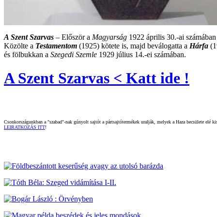
A Szent Szarvas
– Először a
Magyarság
1922 április 30.-ai számába
Közölte a
Testamentom
(1925) kötete is, majd beválogatta a
Hárfa
(1
és fölbukkan a
Szegedi Szemle
1929 július 14.-ei számában.
A Szent Szarvas < Katt ide !
Csonkországunkban a "szabad"-nak gúnyolt sajtót a pártsajtótermékek uralják, melyek a Haza becsülete elé kisz
LEIRATKOZÁS ITT
!