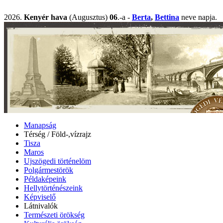
2026.
Kenyér hava
(Augusztus)
06
.-a -
Berta
,
Bettina
neve napj
Manapság
Térség / Föld-,vízrajz
Tisza
Maros
Ujszögedi történelöm
Polgármestörök
Példaképeink
Hellytörténészeink
Képviselő
Látnivalók
Természeti örökség