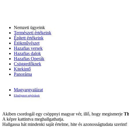
Nemzeti ügyeink
Természeti értékeink
Épített értékeink
Étökművészet
Hazafias versek
Hazafias dalok
Hazafias Operák
Csüggedőknek
Kitekintő
Panoráma
Magyargyalázat
Elhallgatott népírtások
Akiben csordogál egy csöppnyi magyar vér, illő, hogy megismerje
Th
A képre kattintva meghallgathatja.
Hallgassa hát mindenki saját értelme, hite és azonosságtudata szerint!