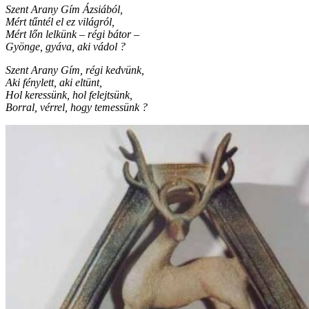
Szent Arany Gím Ázsiából,
Mért tűntél el ez világról,
Mért lőn lelkünk – régi bátor –
Gyönge, gyáva, aki vádol ?
Szent Arany Gím, régi kedvünk,
Aki fénylett, aki eltünt,
Hol keressünk, hol felejtsünk,
Borral, vérrel, hogy temessünk ?