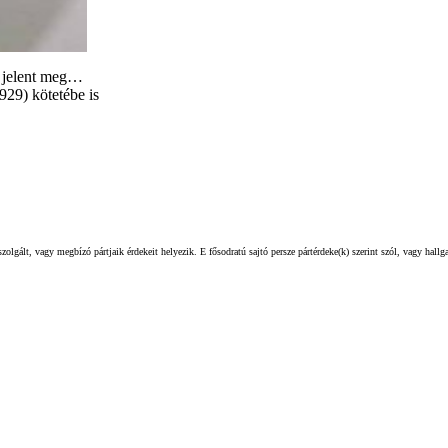
n jelent meg…
929) kötetébe is
olgált, vagy megbízó pártjaik érdekeit helyezik. E fősodratú sajtó persze pártérdeke(k) szerint szól, vagy hall