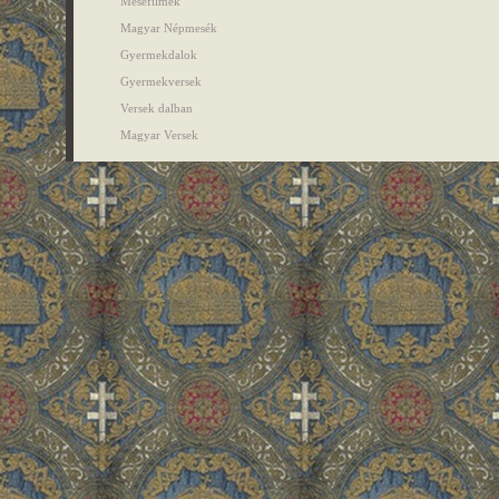
Mesefilmek
Magyar Népmesék
Gyermekdalok
Gyermekversek
Versek dalban
Magyar Versek