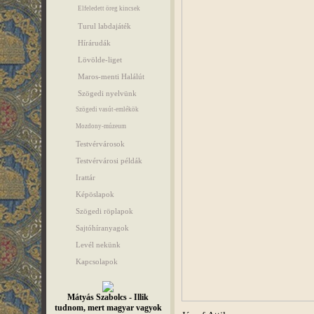
Elfeledett öreg kincsek
Turul labdajáték
Hírárudák
Lövölde-liget
Maros-menti Halálút
Szögedi nyelvünk
Szögedi vasút-emlékök
Mozdony-múzeum
Testvérvárosok
Testvérvárosi példák
Irattár
Képöslapok
Szögedi röplapok
Sajtóhíranyagok
Levél nekünk
Kapcsolapok
Mátyás Szabolcs - Illik
tudnom, mert magyar vagyok