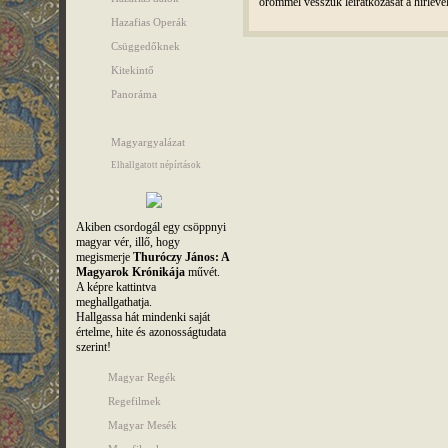
örömmel vesszük leiratkozását a hírleve
Hazafias Operák
Csüggedőknek
Kitekintő
Panoráma
Magyargyalázat
Elhallgatott népírtások
Akiben csordogál egy csöppnyi
magyar vér, illő, hogy
megismerje
Thuróczy János: A
Magyarok Krónikája
művét.
A képre kattintva
meghallgathatja.
Hallgassa hát mindenki saját
értelme, hite és azonosságtudata
szerint!
Magyar Regék
Regefilmek
Magyar Mesék