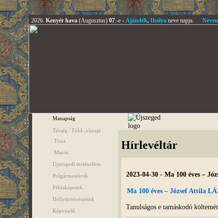
2026.
Kenyér hava
(Augusztus)
07
.-e -
Ajándék
,
Ibolya
neve napja.
Neven
Manapság
Térség / Föld-,vízrajz
Tisza
Hírlevéltár
Maros
Ujszögedi történelöm
2023-04-30 - Ma 100 éves – J
Polgármestörök
Példaképeink
Ma 100 éves – József Attil
Hellytörténészeink
Tanulságos e tamáskodó költemény,
Képviselő