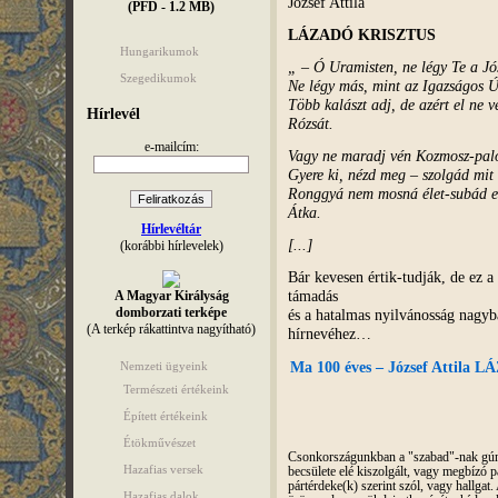
József Attila
(PFD - 1.2 MB)
LÁZADÓ KRISZTUS
Hungarikumok
„ – Ó Uramisten, ne légy Te a Jó
Szegedikumok
Ne légy más, mint az Igazságos Ú
Több kalászt adj, de azért el ne v
Hírlevél
Rózsát.
e-mailcím:
Vagy ne maradj vén Kozmosz-pal
Gyere ki, nézd meg – szolgád mit 
Ronggyá nem mosná élet-subád 
Átka.
Hírlevéltár
[...]
(korábbi hírlevelek)
Bár kevesen értik-tudják, de ez a
támadás
A Magyar Királyság
domborzati terképe
és a hatalmas nyilvánosság nagyba
(A terkép rákattintva nagyítható)
hírnevéhez…
Nemzeti ügyeink
Ma 100 éves – József Attil
Természeti értékeink
Épített értékeink
Étökművészet
Csonkországunkban a "szabad"-nak gúnyo
Hazafias versek
becsülete elé kiszolgált, vagy megbízó pá
pártérdeke(k) szerint szól, vagy hallga
Hazafias dalok