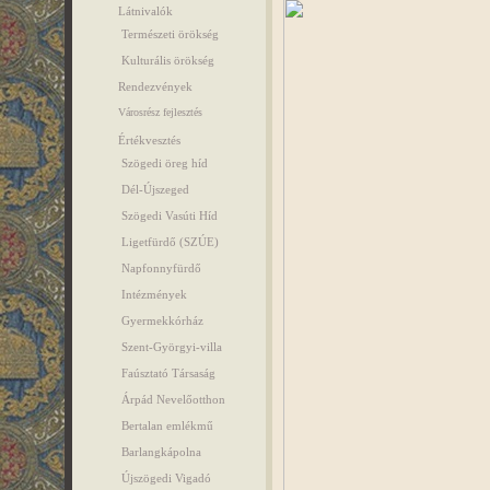
Látnivalók
Természeti örökség
Kulturális örökség
Rendezvények
Városrész fejlesztés
Értékvesztés
Szögedi öreg híd
Dél-Újszeged
Szögedi Vasúti Híd
Ligetfürdő (SZÚE)
Napfonnyfürdő
Intézmények
Gyermekkórház
Szent-Györgyi-villa
Faúsztató Társaság
Árpád Nevelőotthon
Bertalan emlékmű
Barlangkápolna
Újszögedi Vigadó