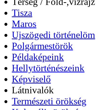
Térség / Föld-,vízrajz
Tisza
Maros
Ujszögedi történelöm
Polgármestörök
Példaképeink
Hellytörténészeink
Képviselő
Látnivalók
Természeti örökség