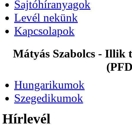
Sajtóhíranyagok
Levél nekünk
Kapcsolapok
Mátyás Szabolcs - Illi
(PFD
Hungarikumok
Szegedikumok
Hírlevél