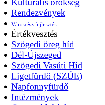
Kulturális örökség
Rendezvények
Városrész fejlesztés
Értékvesztés
Szögedi öreg híd
Dél-Újszeged
Szögedi Vasúti Híd
Ligetfürdő (SZÚE)
Napfonnyfürdő
Intézmények