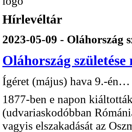
Hírlevéltár
2023-05-09 - Oláhország s
Oláhország születése
Ígéret (május) hava 9.-én…
1877-ben e napon kiáltottá
(udvariaskodóbban Rómánia
vagyis elszakadását az O