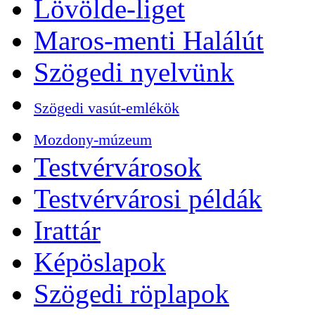
Lövölde-liget
Maros-menti Halálút
Szögedi nyelvünk
Szögedi vasút-emlékök
Mozdony-múzeum
Testvérvárosok
Testvérvárosi példák
Irattár
Képöslapok
Szögedi röplapok