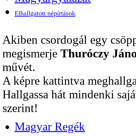
Elhallgatott népírtások
Akiben csordogál egy csöpp
megismerje
Thuróczy Jáno
művét.
A képre kattintva meghallga
Hallgassa hát mindenki sajá
szerint!
Magyar Regék