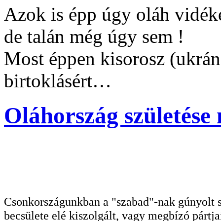
Azok is épp úgy oláh vidé
de talán még úgy sem !
Most éppen kisorosz (ukrán)
birtoklásért…
Oláhország születése
Csonkországunkban a "szabad"-nak gúnyolt sa
becsülete elé kiszolgált, vagy megbízó pártja