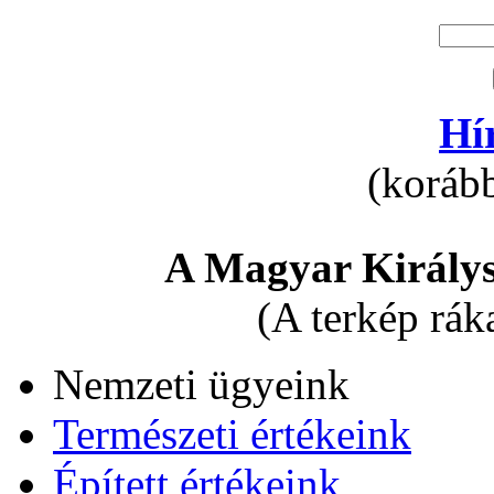
Hí
(korább
A Magyar Királys
(A terkép rák
Nemzeti ügyeink
Természeti értékeink
Épített értékeink