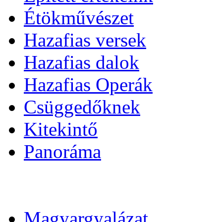
Étökművészet
Hazafias versek
Hazafias dalok
Hazafias Operák
Csüggedőknek
Kitekintő
Panoráma
Magyargyalázat