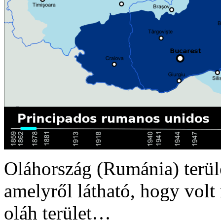
Oláhország (Rumánia) terüle
amelyről látható, hogy vol
oláh terület…