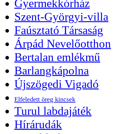
Gyermekkórház
Szent-Györgyi-villa
Faúsztató Társaság
Árpád Nevelőotthon
Bertalan emlékmű
Barlangkápolna
Újszögedi Vigadó
Elfeledett öreg kincsek
Turul labdajáték
Hírárudák